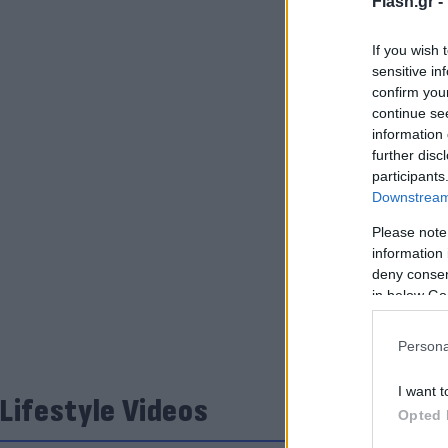
Flash.gr -
If you wish 
sensitive in
confirm you
continue se
information 
further disc
participants
Downstream 
Please note
information 
deny consent
in below Go
Persona
I want t
Lifestyle Videos
Opted 