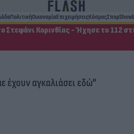
λάδα
Πολιτική
Οικονομία
Επιχειρήσεις
Κόσμος
Σπορ
Showb
ο Στεφάνι Κορινθίας - Ήχησε το 112 σ
ε έχουν αγκαλιάσει εδώ"