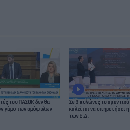
τές του ΠΑΣΟΚ δεν θα
Σe 3 πυλώνες το αμυντικό
ν γάμο των ομόφυλων
καλείται να υπηρετήσει η
των Ε.Δ.