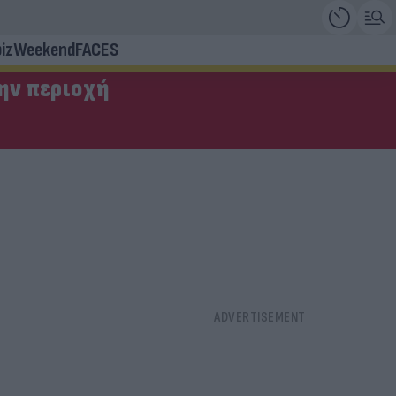
iz
Weekend
FACES
την περιοχή