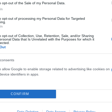
o opt-out of the Sale of my Personal Data.
In
to opt-out of processing my Personal Data for Targeted
ing.
In
o opt-out of Collection, Use, Retention, Sale, and/or Sharing
ersonal Data that Is Unrelated with the Purposes for which it
lected.
Out
ς ταινίας «Ονειρικό
Δίαιτες εξπρές για να πρ
eam Scenario) με τον
Χριστούγεννα
consents
ζ
o allow Google to enable storage related to advertising like cookies on
evice identifiers in apps.
CONFIRM
Data Deletion
Data Access
Privacy Policy