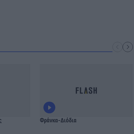
ς
Φράνκα-Διόδια