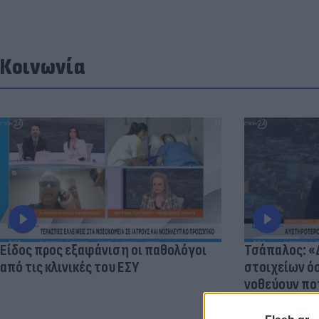
Κοινωνία
Είδος προς εξαφάνιση οι παθολόγοι
Τσάπαλος: 
από τις κλινικές του ΕΣΥ
στοιχείων 
νοθεύουν πο