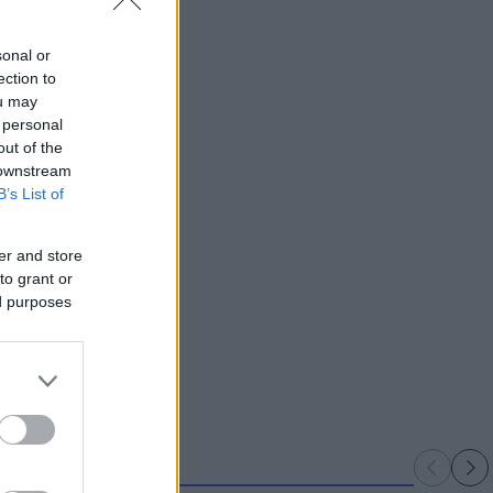
sonal or
ection to
ou may
 personal
out of the
 downstream
B’s List of
er and store
to grant or
ed purposes