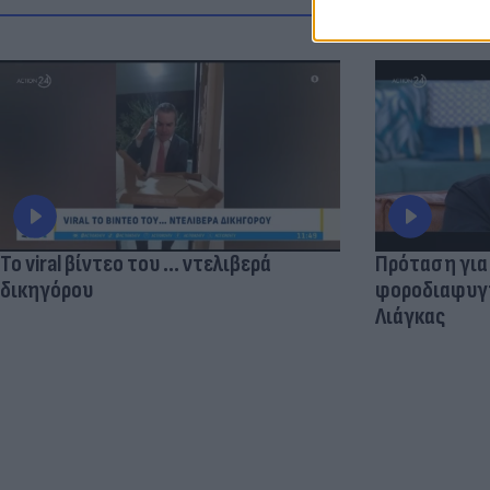
Το viral βίντεο του ... ντελιβερά
Πρόταση για
δικηγόρου
φοροδιαφυγής
Λιάγκας