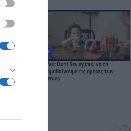
ολάβουμε τα
Παιδιά: Γιατί δεν πρέπει να τα
κακομαθαίνουμε τις ημέρες των
γιορτών;