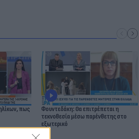
ηλίκων, πως
Φουντεδάκη: Θα επιτρέπεται η
τεκνοθεσία μέσω παρένθετης στο
εξωτερικό