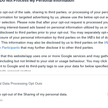
χή επίπεδα και στα ανατολικά και βόρεια ηπειρωτι
Do Not Process My Personal Information
 δε θα ξεπεράσει τους 27-29.
to opt-out of the sale, sharing to third parties, or processing of your per
formation for targeted advertising by us, please use the below opt-out s
r selection. Please note that after your opt-out request is processed y
eing interest-based ads based on personal information utilized by us or
disclosed to third parties prior to your opt-out. You may separately opt-
losure of your personal information by third parties on the IAB’s list of
. This information may also be disclosed by us to third parties on the
IA
Participants
that may further disclose it to other third parties.
 that this website/app uses one or more Google services and may gath
including but not limited to your visit or usage behaviour. You may click 
 to Google and its third-party tags to use your data for below specifi
ogle consent section.
l Data Processing Opt Outs
ασία θα κυμανθεί από 18-32 βαθμούς Κελσίου, με ν
o opt-out of the Sharing of my personal data.
In