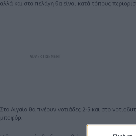
αλλά και στα πελάγη θα είναι κατά τόπους περιορι
Στο Αιγαίο θα πνέουν νοτιάδες 2-5 και στο νοτιοδυτ
μποφόρ.