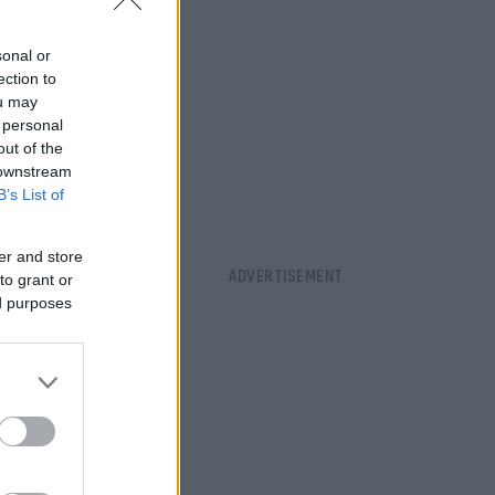
κά θα φτάσει
sonal or
ection to
ou may
 personal
out of the
 downstream
B’s List of
er and store
to grant or
ed purposes
ότιους