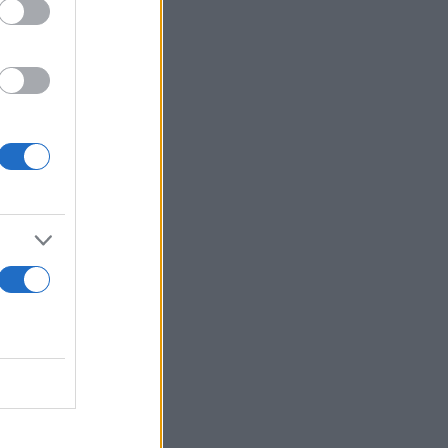
ού το
9oC, με