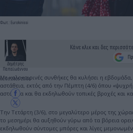
Φωτ.: Eurokinissi
Κάνε κλικ και δες περισσότ
Δημήτρης
Παπαϊωάννου
Με καλοκαιρινές συνθήκες θα κυλήσει η εβδομάδα,
02.06.2026 20:08
αστάθεια, εκτός από την Πέμπτη (4/6) όπου «ψυχρή
αστάθεια και θα εκδηλωθούν τοπικές βροχές και κατ
Την Τετάρτη (3/6), στο μεγαλύτερο μέρος της χώρας
το μεσημέρι θα αυξηθούν γύρω από τα βόρεια ορει
εκδηλωθούν σύντομες μπόρες και λίγες μεμονωμένε