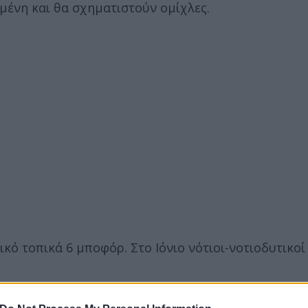
σμένη και θα σχηματιστούν ομίχλες.
ικό τοπικά 6 μποφόρ. Στο Ιόνιο νότιοι-νοτιοδυτικοί