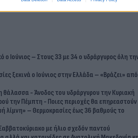
ό ο Ιούνιος – Στους 33 με 34 ο υδράργυρος όλη τη
ίες ξεκινά ο Ιούνιος στην Ελλάδα – «Βράζει» από
τη θάλασσα - Άνοδος του υδράργυρου την Κυριακή
ρού την Πέμπτη - Ποιες περιοχές θα επηρεαστούν
ρή λίμνη» – Θερμοκρασίες έως 36 βαθμούς το
 Σαββατοκύριακο με ήλιο σχεδόν παντού
ια αλλά και καταιγίδες σε Ανατολική Μακεδονία κ