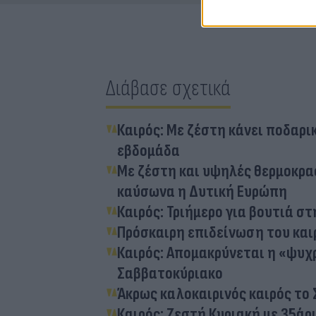
Διάβασε σχετικά
Καιρός: Με ζέστη κάνει ποδαρικ
εβδομάδα
Με ζέστη και υψηλές θερμοκρασ
καύσωνα η Δυτική Ευρώπη
Καιρός: Τριήμερο για βουτιά σ
Πρόσκαιρη επιδείνωση του και
Καιρός: Απομακρύνεται η «ψυχ
Σαββατοκύριακο
Άκρως καλοκαιρινός καιρός το
Καιρός: Ζεστή Κυριακή με 35άρ