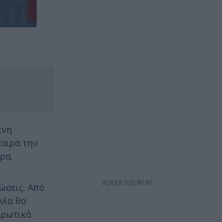
ένη
καιρα την
ρα.
ώσεις. Από
νία θα
ιρωτικά