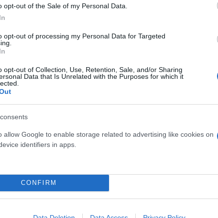
o opt-out of the Sale of my Personal Data.
ιρός με λίγες νεφώσεις, που στα ανατολικά του νομ
In
 μπόρες. Η θερμοκρασία θα κυμανθεί από 18 έως 2
to opt-out of processing my Personal Data for Targeted
ing.
In
να ανεβαίνει πάνω από τα
o opt-out of Collection, Use, Retention, Sale, and/or Sharing
ersonal Data that Is Unrelated with the Purposes for which it
σχεδόν σε όλη τη χώρα, με
lected.
Out
Μακεδονίας υπάρχει
αστάθεια στα δυτικά,
consents
τρης Παπαϊωάννου (
🎨 Χριστίνα Κεκεμπάνου (
o allow Google to enable storage related to advertising like cookies on
evice identifiers in apps.
 πρωτότυπος ήχος -
CONFIRM
ερο
Flash.gr
στην αναζήτηση της
Google
Data Deletion
Data Access
Privacy Policy