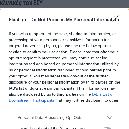
κλινικές του ΕΣΥ
Flash.gr -
Do Not Process My Personal Information
If you wish to opt-out of the sale, sharing to third parties, or
processing of your personal or sensitive information for
targeted advertising by us, please use the below opt-out
section to confirm your selection. Please note that after your
opt-out request is processed you may continue seeing
interest-based ads based on personal information utilized by
us or personal information disclosed to third parties prior to
your opt-out. You may separately opt-out of the further
disclosure of your personal information by third parties on the
IAB’s list of downstream participants. This information may
also be disclosed by us to third parties on the
IAB’s List of
Downstream Participants
that may further disclose it to other
third parties.
Lifestyle Videos
Please note that this website/app uses one or more Google
Personal Data Processing Opt Outs
services and may gather and store information including but
not limited to your visit or usage behaviour. You may click to
I want to opt-out of the Sharing of my