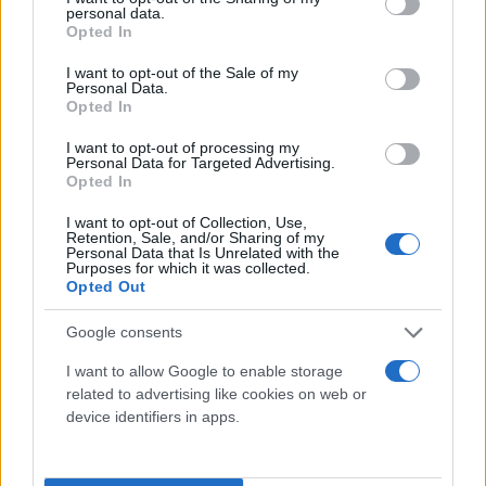
personal data.
grant or deny consent to Google and its third-party tags to
Opted In
use your data for below specified purposes in below Google
consent section.
I want to opt-out of the Sale of my
Personal Data.
Opted In
I want to opt-out of processing my
Personal Data for Targeted Advertising.
Opted In
I want to opt-out of Collection, Use,
Retention, Sale, and/or Sharing of my
Personal Data that Is Unrelated with the
Purposes for which it was collected.
Opted Out
Τι λένε τα άστρα για τον Φεβρουάριο - Οι
προβλέψεις της Αθηνάς Βαγενά
Google consents
I want to allow Google to enable storage
related to advertising like cookies on web or
device identifiers in apps.
Χιούμορ