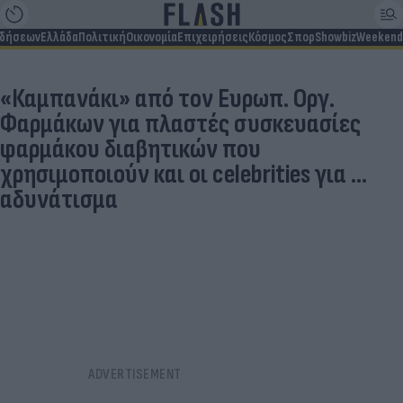
ιδήσεων
Ελλάδα
Πολιτική
Οικονομία
Επιχειρήσεις
Κόσμος
Σπορ
Showbiz
Weekend
«Καμπανάκι» από τον Ευρωπ. Οργ.
Φαρμάκων για πλαστές συσκευασίες
φαρμάκου διαβητικών που
χρησιμοποιούν και οι celebrities για ...
αδυνάτισμα