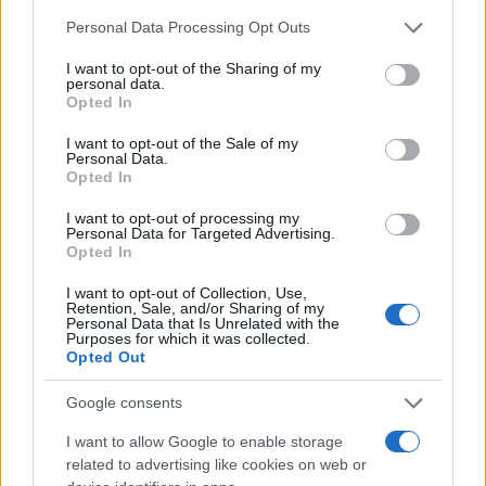
Please note that this website/app uses one or more Google
Personal Data Processing Opt Outs
services and may gather and store information including but
not limited to your visit or usage behaviour. You may click to
I want to opt-out of the Sharing of my
personal data.
grant or deny consent to Google and its third-party tags to
Opted In
use your data for below specified purposes in below Google
consent section.
I want to opt-out of the Sale of my
Personal Data.
Opted In
I want to opt-out of processing my
Personal Data for Targeted Advertising.
Opted In
I want to opt-out of Collection, Use,
Retention, Sale, and/or Sharing of my
Personal Data that Is Unrelated with the
Purposes for which it was collected.
Opted Out
Η συνέχεια εξίσου απογοητευτική:
Google consents
I want to allow Google to enable storage
Η δήθεν δέσμευσή του για ζωή με αξιοπρέπεια,
related to advertising like cookies on web or
ασπίδα στην ακρίβεια και δύναμη στην εργασία