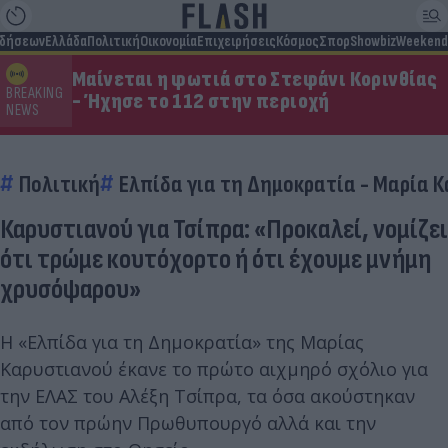
ιδήσεων
Ελλάδα
Πολιτική
Οικονομία
Επιχειρήσεις
Κόσμος
Σπορ
Showbiz
Weekend
Μαίνεται η φωτιά στο Στεφάνι Κορινθίας
BREAKING
- Ήχησε το 112 στην περιοχή
NEWS
Πολιτική
Ελπίδα για τη Δημοκρατία - Μαρία 
Καρυστιανού για Τσίπρα: «Προκαλεί, νομίζει
ότι τρώμε κουτόχορτο ή ότι έχουμε μνήμη
χρυσόψαρου»
Η «Ελπίδα για τη Δημοκρατία» της Μαρίας
Καρυστιανού έκανε το πρώτο αιχμηρό σχόλιο για
την ΕΛΑΣ του Αλέξη Τσίπρα, τα όσα ακούστηκαν
από τον πρώην Πρωθυπουργό αλλά και την