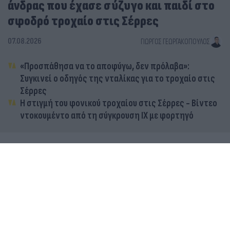
άνδρας που έχασε σύζυγο και παιδί στο
σφοδρό τροχαίο στις Σέρρες
07.08.2026
ΓΙΏΡΓΟΣ ΓΕΩΡΓΑΚΌΠΟΥΛΟΣ
«Προσπάθησα να το αποφύγω, δεν πρόλαβα»:
Συγκινεί ο οδηγός της νταλίκας για το τροχαίο στις
Σέρρες
Η στιγμή του φονικού τροχαίου στις Σέρρες - Βίντεο
ντοκουμέντο από τη σύγκρουση ΙΧ με φορτηγό