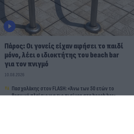
Πάρος: Οι γονείς είχαν αφήσει το παιδί
μόνο, λέει ο ιδιοκτήτης του beach bar
για τον πνιγμό
10.08.2026
Πασχαλάκης στον FLASH: «Άνω των 50 ετών το
θεσμικό πλαίσιο για τις πισίνες στα beach bar»
Πάρος: Αφέθηκε ελεύθερος ο ιδιοκτήτης του beach
bar όπου πνίγηκε το 4χρονο παιδί