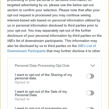
targeted advertising by us, please use the below opt-out
Στο κέντρο της Αθήνας, αυξημένη κίνηση
section to confirm your selection. Please note that after your
opt-out request is processed you may continue seeing
παρατηρείται στις λεωφόρους Βασιλέως
interest-based ads based on personal information utilized by
Κωνσταντίνου και Βασιλίσσης Σοφίας, καθώς και
us or personal information disclosed to third parties prior to
στην οδό Αρδηττού.
your opt-out. You may separately opt-out of the further
disclosure of your personal information by third parties on the
IAB’s list of downstream participants. This information may
also be disclosed by us to third parties on the
IAB’s List of
Downstream Participants
that may further disclose it to other
third parties.
Please note that this website/app uses one or more Google
Personal Data Processing Opt Outs
services and may gather and store information including but
not limited to your visit or usage behaviour. You may click to
I want to opt-out of the Sharing of my
personal data.
grant or deny consent to Google and its third-party tags to
Opted In
use your data for below specified purposes in below Google
consent section.
I want to opt-out of the Sale of my
Personal Data.
Opted In
I want to opt-out of processing my