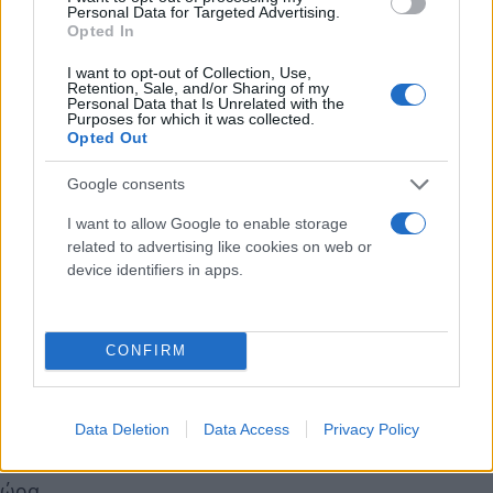
Personal Data for Targeted Advertising.
Opted In
I want to opt-out of Collection, Use,
Retention, Sale, and/or Sharing of my
Personal Data that Is Unrelated with the
Purposes for which it was collected.
Opted Out
Google consents
I want to allow Google to enable storage
related to advertising like cookies on web or
device identifiers in apps.
CONFIRM
Παράλληλα, σταδιακά αυξάνεται η κίνηση και στους
δρόμους γύρω από το λιμάνι του Πειραιά, με την
Data Deletion
Data Access
Privacy Policy
κυκλοφορία να γίνεται δυσκολότερη όσο περνά η
ώρα.