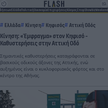
ιδήσεων
Ελλάδα
Πολιτική
Οικονομία
Επιχειρήσεις
Κόσμος
Σπορ
Showbiz
Weekend
Ελλάδα
Κίνηση
Κηφισός
Αττική Οδός
Κίνηση: «Έμφραγμα» στον Κηφισό -
Καθυστερήσεις στην Αττική Οδό
Σημαντικές καθυστερήσεις καταγράφονται σε
βασικούς οδικούς άξονες της Αττικής, ενώ
αυξημένος είναι ο κυκλοφοριακός φόρτος και στο
κέντρο της Αθήνας.