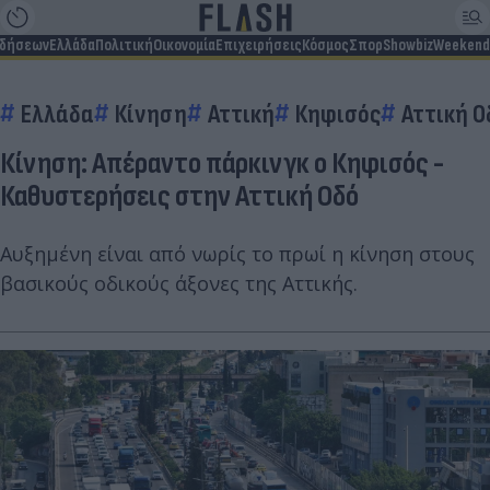
ιδήσεων
Ελλάδα
Πολιτική
Οικονομία
Επιχειρήσεις
Κόσμος
Σπορ
Showbiz
Weekend
Ελλάδα
Κίνηση
Αττική
Κηφισός
Αττική Ο
Κίνηση: Απέραντο πάρκινγκ ο Κηφισός -
Καθυστερήσεις στην Αττική Οδό
Αυξημένη είναι από νωρίς το πρωί η κίνηση στους
βασικούς οδικούς άξονες της Αττικής.