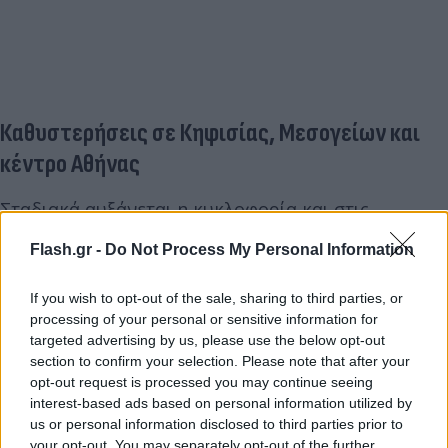
Καθυστερήσεις σε Κηφισίας, Μεσογείων και
κέντρο Αθήνας
Σταδιακά αυξάνεται η κυκλοφορία και στις
λεωφόρους Κηφισίας και Μεσογείων, καθώς και στη
Flash.gr -
Do Not Process My Personal Information
λεωφόρο Καρέα, στο τμήμα από την Ηλιούπολη
έως τη λεωφόρο Αλίμου – Κατεχάκη.
If you wish to opt-out of the sale, sharing to third parties, or
processing of your personal or sensitive information for
targeted advertising by us, please use the below opt-out
Την ίδια ώρα, αυξημένος κυκλοφοριακός φόρτος
section to confirm your selection. Please note that after your
καταγράφεται και στο κέντρο της Αθήνας, κυρίως
opt-out request is processed you may continue seeing
στις λεωφόρους Βασιλέως Κωνσταντίνου και
interest-based ads based on personal information utilized by
us or personal information disclosed to third parties prior to
Βασιλίσσης Σοφίας, καθώς και στην οδό Αρδηττού.
your opt-out. You may separately opt-out of the further