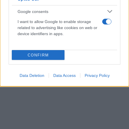
Καθυστερήσεις στην Αττική Οδό
Google consents
Σύμφωνα με την ενημέρωση της διαχειρίστριας
I want to allow Google to enable storage
εταιρείας, οι οδηγοί αντιμετωπίζουν
related to advertising like cookies on web or
καθυστερήσεις στο ρεύμα προς Αεροδρόμιο
device identifiers in apps.
και στις εξόδους για Λαμία.
CONFIRM
Data Deletion
Data Access
Privacy Policy