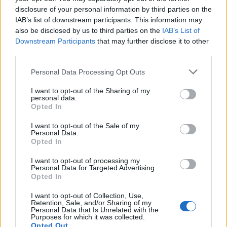
disclosure of your personal information by third parties on the
IAB’s list of downstream participants. This information may
also be disclosed by us to third parties on the
IAB’s List of
Downstream Participants
that may further disclose it to other
third parties.
Please note that this website/app uses one or more Google
Personal Data Processing Opt Outs
services and may gather and store information including but
not limited to your visit or usage behaviour. You may click to
I want to opt-out of the Sharing of my
personal data.
grant or deny consent to Google and its third-party tags to
Opted In
use your data for below specified purposes in below Google
consent section.
I want to opt-out of the Sale of my
Personal Data.
Opted In
I want to opt-out of processing my
Personal Data for Targeted Advertising.
Opted In
I want to opt-out of Collection, Use,
Retention, Sale, and/or Sharing of my
Personal Data that Is Unrelated with the
Purposes for which it was collected.
Opted Out