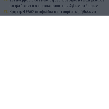
Συναγερμός στον Λυκαβηττό: Βρέθηκε πτώμα μέσα σε
σπηλιά κοντά στο εκκλησάκι των Αγίων Ισιδώρων
Κρήτη: Η ΕΛΑΣ διαψεύδει ότι τουρίστας ήθελε να
πληρώσει για να ασελγήσει σε ανήλικη