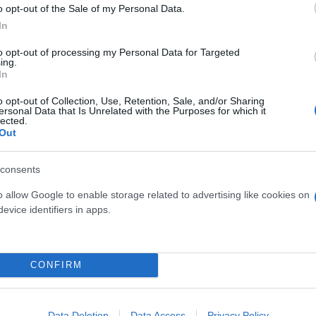
l be Liverpool’s back up left back next season, and a
o opt-out of the Sale of my Personal Data.
V0
In
to opt-out of processing my Personal Data for Targeted
ing.
In
 Λίβερπουλ
o opt-out of Collection, Use, Retention, Sale, and/or Sharing
ersonal Data that Is Unrelated with the Purposes for which it
lected.
Out
 το 2020 και έχει καταγράψει συνολικά
115 συμμετο
consents
o allow Google to enable storage related to advertising like cookies on
evice identifiers in apps.
CONFIRM
Data Deletion
Data Access
Privacy Policy