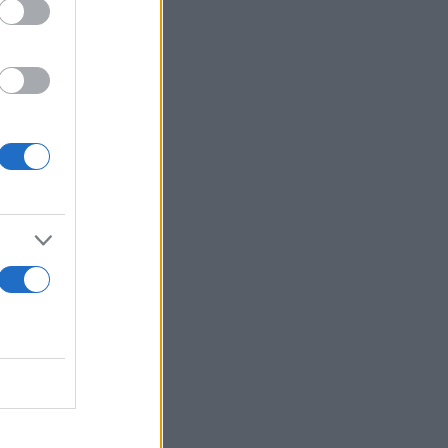
 new left
χές,