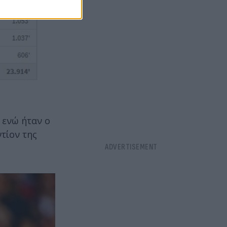
, ενώ ήταν ο
τίον της