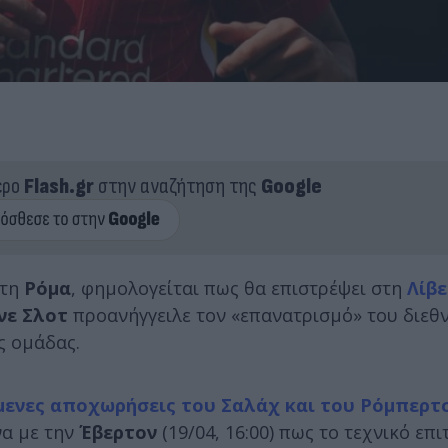
ερο
Flash.gr
στην αναζήτηση της
Google
στη
Ρόμα
, φημολογείται πως θα επιστρέψει στη
Λίβ
νε Σλοτ
προανήγγειλε τον «επανατρισμό» του διεθ
ης ομάδας.
ενες αποχωρήσεις του Σαλάχ και του Ρόμπερτ
να με την
Έβερτον
(19/04, 16:00) πως το τεχνικό επι