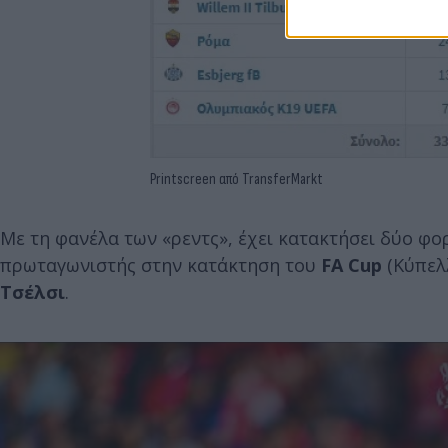
Printscreen από TransferMarkt
Με τη φανέλα των «ρεντς», έχει κατακτήσει δύο φο
πρωταγωνιστής στην κατάκτηση του
FA Cup
(Κύπελλ
Τσέλσι
.