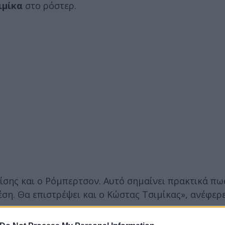
ιμίκα
στο ρόστερ.
σης και ο Ρόμπερτσον. Αυτό σημαίνει πρακτικά πω
έση. Θα επιστρέψει και ο Κώστας Τσιμίκας», ανέφερ