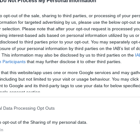
Do Not Process My Personal Information
ς θα αντιμετωπίσουμε την αποχώρηση του Σαλάχ. Α
to opt-out of the sale, sharing to third parties, or processing of your per
ουμε για κάποιον που έχει διαφορετικό στυλ».
formation for targeted advertising by us, please use the below opt-out s
r selection. Please note that after your opt-out request is processed y
eing interest-based ads based on personal information utilized by us or
disclosed to third parties prior to your opt-out. You may separately opt-
losure of your personal information by third parties on the IAB’s list of
. This information may also be disclosed by us to third parties on the
IA
Participants
that may further disclose it to other third parties.
 that this website/app uses one or more Google services and may gath
including but not limited to your visit or usage behaviour. You may click 
 to Google and its third-party tags to use your data for below specifi
ogle consent section.
l Data Processing Opt Outs
o opt-out of the Sharing of my personal data.
In