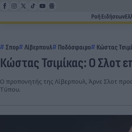
Ροή Ειδήσεων
Ελ
Σπορ
Λίβερπουλ
Ποδόσφαιρο
Κώστας Τσιμ
Κώστας Τσιμίκας: Ο Σλοτ 
Ο προπονητής της Λίβερπουλ, Άρνε Σλοτ προα
Τύπου.