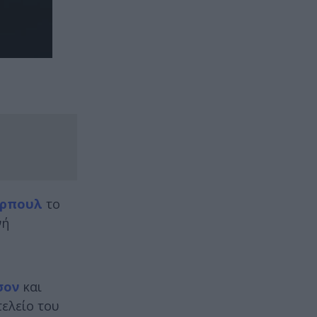
ερπουλ
το
νή
σον
και
τελείο του