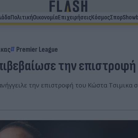
λάδα
Πολιτική
Οικονομία
Επιχειρήσεις
Κόσμος
Σπορ
Showb
ίκας
Premier League
επιβεβαίωσε την επιστροφή
νήγγειλε την επιστροφή του Κώστα Τσιμικα σ