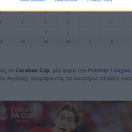
ρές το
Carabao Cup
, μία φορά την
Premier League
ο Αγγλίας), σκοράροντας το νικητήριο πέναλτι εναν