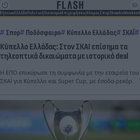
ιδήσεων
Ελλάδα
Πολιτική
Οικονομία
Επιχειρήσεις
Κόσμος
Σπορ
Showbiz
Weekend
Σπορ
Ποδόσφαιρο
Κύπελλο Ελλάδας
ΣΚΑΪ
Κύπελλο Ελλάδας: Στον ΣΚΑΙ επίσημα τα
τηλεοπτικά δικαιώματα με ιστορικό deal
Η ΕΠΟ επικύρωσε τη συμφωνία με την εταιρεία του
ΣΚΑΪ για Κύπελλο και Super Cup, με έσοδα-ρεκόρ.