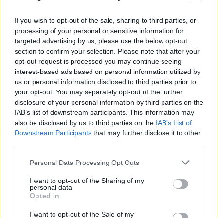
If you wish to opt-out of the sale, sharing to third parties, or
processing of your personal or sensitive information for
targeted advertising by us, please use the below opt-out
section to confirm your selection. Please note that after your
opt-out request is processed you may continue seeing
interest-based ads based on personal information utilized by
us or personal information disclosed to third parties prior to
your opt-out. You may separately opt-out of the further
disclosure of your personal information by third parties on the
IAB’s list of downstream participants. This information may
Ανησυχία για τον ιό του Δυτικού Νείλου: 23 νέα
also be disclosed by us to third parties on the
IAB’s List of
κρούσματα και 6 θάνατοι - Ποιες περιοχές
Downstream Participants
that may further disclose it to other
επηρεάζονται
third parties.
Please note that this website/app uses one or more Google
Personal Data Processing Opt Outs
06.08.2026
ΓΙΆΝΝΗΣ ΤΣΟΎΡΤΗΣ
services and may gather and store information including but
not limited to your visit or usage behaviour. You may click to
I want to opt-out of the Sharing of my
personal data.
grant or deny consent to Google and its third-party tags to
Opted In
use your data for below specified purposes in below Google
consent section.
I want to opt-out of the Sale of my