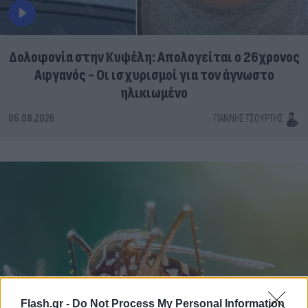
Δολοφονία στην Κυψέλη: Απολογείται ο 26χρονος
Αφγανός - Οι ισχυρισμοί για τον άγνωστο
ηλικιωμένο
06.08.2026
ΓΙΆΝΝΗΣ ΤΣΟΎΡΤΗΣ
Flash.gr -
Do Not Process My Personal Information