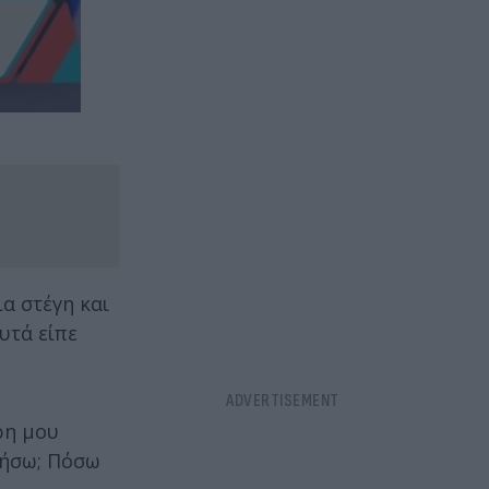
α στέγη και
Αυτά είπε
όρη μου
γήσω; Πόσω