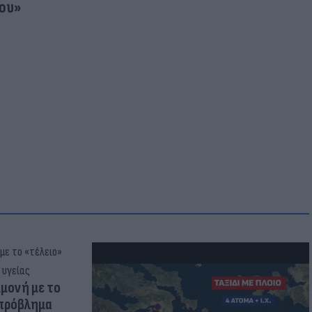
μου»
μμονή με το
 πρόβλημα