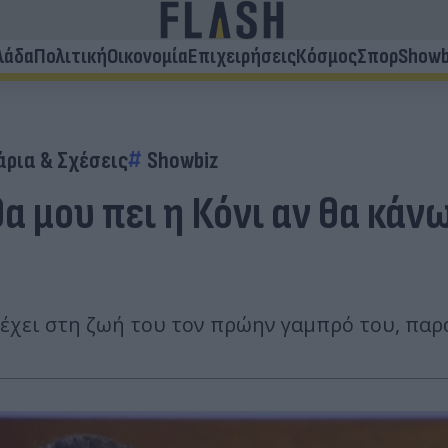
λάδα
Πολιτική
Οικονομία
Επιχειρήσεις
Κόσμος
Σπορ
Showb
άρια & Σχέσεις
Showbiz
α μου πει η Κόνι αν θα κάν
χει στη ζωή του τον πρώην γαμπρό του, παρά 