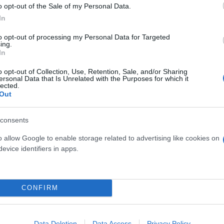
o opt-out of the Sale of my Personal Data.
In
to opt-out of processing my Personal Data for Targeted
ing.
In
o opt-out of Collection, Use, Retention, Sale, and/or Sharing
ersonal Data that Is Unrelated with the Purposes for which it
lected.
Out
consents
o allow Google to enable storage related to advertising like cookies on
ερο
Flash.gr
στην αναζήτηση της
Google
evice identifiers in apps.
CONFIRM
Data Deletion
Data Access
Privacy Policy