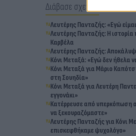
Διάβασε σχετικά
Λευτέρης Πανταζής: «Εγώ είμα
Λευτέρης Πανταζής: Η ιστορία 
Καρβέλα
Λευτέρης Πανταζής: Αποκάλυψε
Κόνι Μεταξά: «Εγώ δεν ήθελα ν
Κόνι Μεταξά για Μάριο Καπότση
στη Σουηδία»
Κόνι Μεταξά για Λευτέρη Πανταζ
εγγονάκι»
Κατέρρευσε από υπερκόπωση ο 
να ξεκουραζόμαστε»
Λευτέρης Πανταζής για Κόνι Με
επισκεφθήκαμε ψυχολόγο»