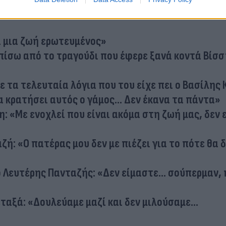
ι μια ζωή ερωτευμένος»
πίσω από το τραγούδι που έφερε ξανά κοντά Βίσσ
 τα τελευταία λόγια που του είχε πει ο Βασίλης 
α κρατήσει αυτός ο γάμος... Δεν έκανα τα πάντα»
: «Με ενοχλεί που είναι ακόμα στη ζωή μας, δεν 
ή: «Ο πατέρας μου δεν με πιέζει για το πότε θα δ
Λευτέρης Πανταζής: «Δεν είμαστε... σούπερμαν, 
ταξά: «Δουλεύαμε μαζί και δεν μιλούσαμε...