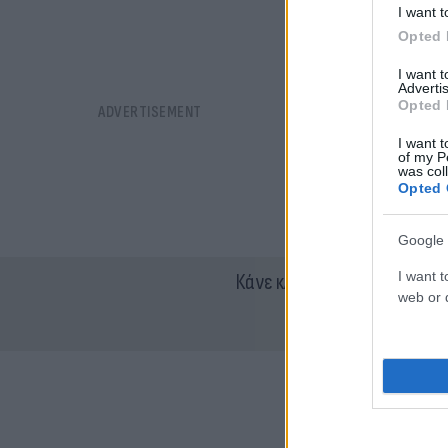
I want t
Opted 
I want 
Advertis
Opted 
I want t
of my P
was col
Opted 
Google 
I want t
Κάνε κλικ και δες περισσότ
web or d