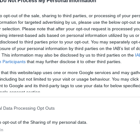
Do Not Process My Personal Information
to opt-out of the sale, sharing to third parties, or processing of your per
formation for targeted advertising by us, please use the below opt-out s
r selection. Please note that after your opt-out request is processed y
eing interest-based ads based on personal information utilized by us or
disclosed to third parties prior to your opt-out. You may separately opt-
losure of your personal information by third parties on the IAB’s list of
ν επιχειρηματίας. Με έναν άνθρωπο που ζούσαμε στ
. This information may also be disclosed by us to third parties on the
IA
. Ξαφνικά εσύ θέλεις να κάνεις κάτι διαφορετικό. Ε
Participants
that may further disclose it to other third parties.
ην υγεία σου πάνω από όλα και να έχεις τύχη και εγώ
 that this website/app uses one or more Google services and may gath
άνω παρέα με τους φίλους και συνεργάτες μου επειδ
including but not limited to your visit or usage behaviour. You may click 
 to Google and its third-party tags to use your data for below specifi
ogle consent section.
μένος. Δεν ρωτάω εγώ για τα προσωπικά του. Θέλω 
l Data Processing Opt Outs
γουν. Επίσης δεν είδα τι έχει πει η Κόνι, μου είπαν
άπονό της θα της εξηγήσω».
o opt-out of the Sharing of my personal data.
In