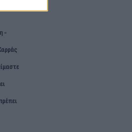
η -
Καρράς
είμαστε
ει
πρέπει