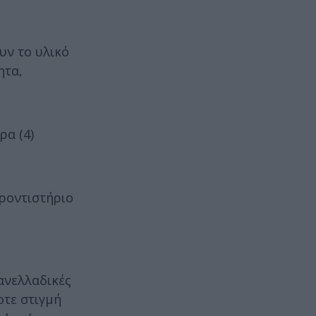
υν το υλικό
ητα,
ρα (4)
Φροντιστήριο
ανελλαδικές
οτε στιγμή