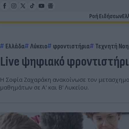
Ροή Ειδήσεων
Ελ
Ελλάδα
Λύκειο
φροντιστήρια
Τεχνητή Νοη
Live ψηφιακό φροντιστήριο
Η Σοφία Ζαχαράκη ανακοίνωσε τον μετασχημα
μαθημάτων σε Α' και Β' Λυκείου.