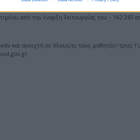
τηρίου από την έναρξη λειτουργίας του – 162.243 α
άν και ανοιχτή σε όλους/ες τους μαθητές/-τριες Γ
ool.gov.gr.