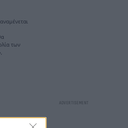
 αναμένεται
θα
ολία των
,