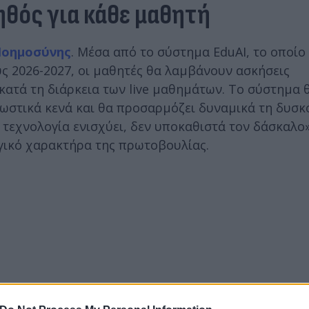
ηθός για κάθε μαθητή
Νοημοσύνης
. Μέσα από το σύστημα EduAI, το οποίο
ς 2026-2027, οι μαθητές θα λαμβάνουν ασκήσεις
ατά τη διάρκεια των live μαθημάτων. Το σύστημα 
γνωστικά κενά και θα προσαρμόζει δυναμικά τη δυσκ
εχνολογία ενισχύει, δεν υποκαθιστά τον δάσκαλο»
ωγικό χαρακτήρα της πρωτοβουλίας.