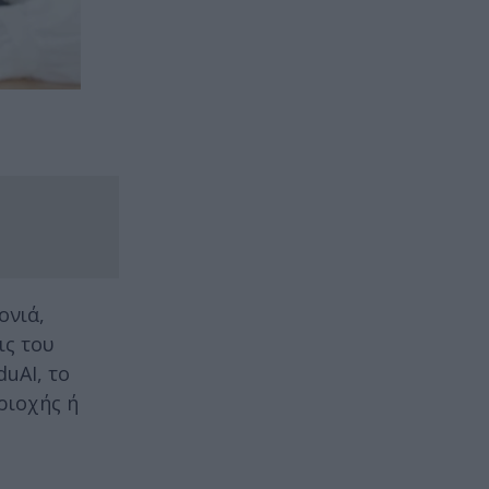
ονιά,
ις του
uAI, το
ριοχής ή