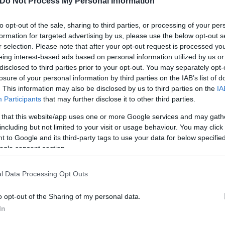
Do Not Process My Personal Information
to opt-out of the sale, sharing to third parties, or processing of your per
formation for targeted advertising by us, please use the below opt-out s
r selection. Please note that after your opt-out request is processed y
είου
eing interest-based ads based on personal information utilized by us or
disclosed to third parties prior to your opt-out. You may separately opt-
losure of your personal information by third parties on the IAB’s list of
ά μαθήματα δεν θα περιορίζονται μόνο στους υποψ
. This information may also be disclosed by us to third parties on the
IA
Participants
that may further disclose it to other third parties.
ς της Α’ και Β’
Λυκείου
. Η κίνηση αυτή μετατρέπει
ναν συνεχή μηχανισμό υποστήριξης. Επιπλέον, σχεδ
 that this website/app uses one or more Google services and may gath
ων παιδιών της ομογένειας και των Τμημάτων Ελλη
including but not limited to your visit or usage behaviour. You may click 
 to Google and its third-party tags to use your data for below specifi
ogle consent section.
σματα προσομοίωσης από τη Μ
l Data Processing Opt Outs
o opt-out of the Sharing of my personal data.
In