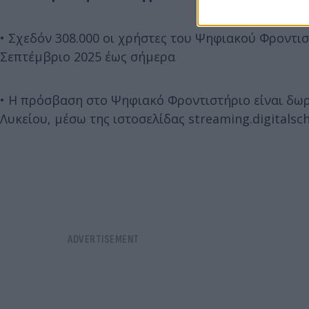
• Σχεδόν 308.000 οι χρήστες του Ψηφιακού Φροντισ
Σεπτέμβριο 2025 έως σήμερα
• Η πρόσβαση στο Ψηφιακό Φροντιστήριο είναι δωρε
Λυκείου, μέσω της ιστοσελίδας streaming.digitalsch