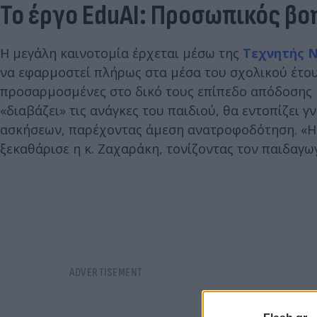
Το έργο EduAI: Προσωπικός βο
Η μεγάλη καινοτομία έρχεται μέσω της
Τεχνητής 
να εφαρμοστεί πλήρως στα μέσα του σχολικού έτου
προσαρμοσμένες στο δικό τους επίπεδο απόδοσης κ
«διαβάζει» τις ανάγκες του παιδιού, θα εντοπίζει 
ασκήσεων, παρέχοντας άμεση ανατροφοδότηση. «Η τ
ξεκαθάρισε η κ. Ζαχαράκη, τονίζοντας τον παιδαγ