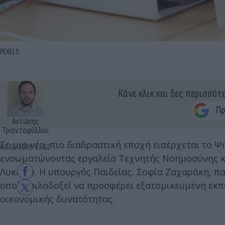
PEXELS
Κάνε κλικ και δες περισσότ
Αντώνης
Τριανταφύλλου
Σε μια νέα, πιο διαδραστική εποχή εισέρχεται το 
03.04.2026 11:32
ενσωματώνοντας εργαλεία Τεχνητής Νοημοσύνης και 
Λυκείου. Η υπουργός Παιδείας, Σοφία Ζαχαράκη, πα
οποίο φιλοδοξεί να προσφέρει εξατομικευμένη εκπ
οικονομικής δυνατότητας.