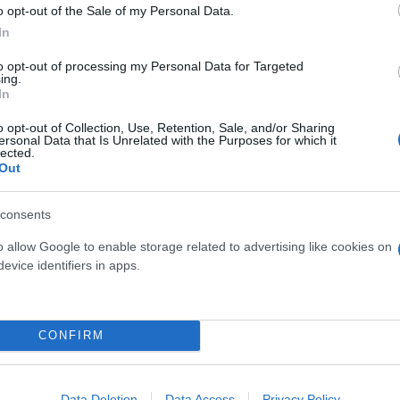
νωσε ότι από τη Μεγάλη Τετάρτη 8 Απριλίου θα ανα
o opt-out of the Sale of my Personal Data.
r) διαγωνίσματα προσομοίωσης για ΓΕΛ και ΕΠΑΛ. Α
In
τα επαναλήψεων, τα οποία θα συνεχίζονται μέχρι κ
to opt-out of processing my Personal Data for Targeted
ιασφαλιστεί η βέλτιστη προετοιμασία των μαθητών
ing.
In
o opt-out of Collection, Use, Retention, Sale, and/or Sharing
ersonal Data that Is Unrelated with the Purposes for which it
lected.
Out
consents
o allow Google to enable storage related to advertising like cookies on
evice identifiers in apps.
CONFIRM
ερα:
Data Deletion
Data Access
Privacy Policy