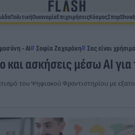
λάδα
Πολιτική
Οικονομία
Επιχειρήσεις
Κόσμος
Σπορ
Showb
μοσύνη - AI
Σοφία Ζαχαράκη
Σας είναι χρήσιμ
 και ασκήσεις μέσω ΑΙ για
τισμό του Ψηφιακού Φροντιστηρίου με εξατο