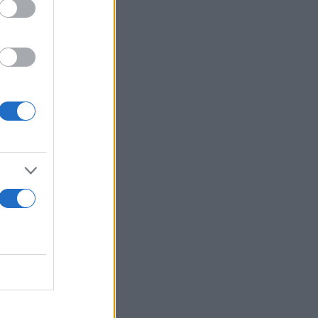
ρτώνται
μέσως μετά
αι την
.