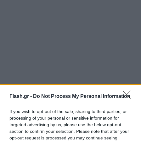
Η ΕΒΙΚΕΝ τραβάει κόκκινες γραμμές
Flash.gr -
Do Not Process My Personal Information
Την ίδια ώρα, η ΕΒΙΚΕΝ, που εκπροσωπεί τις
If you wish to opt-out of the sale, sharing to third parties, or
ενεργοβόρες βιομηχανίες, ζητά εφαρμογή του
processing of your personal or sensitive information for
targeted advertising by us, please use the below opt-out
καθαρού ιταλικού μοντέλου –χωρίς ελληνικές
section to confirm your selection. Please note that after your
παραλλαγές– και μάλιστα στην εκδοχή που
opt-out request is processed you may continue seeing