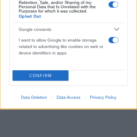
Retention, Sale, and/or Sharing of my
και επιστροφή διπλάσιας ενέργειας σε 20 χρόνια. Ο
Personal Data that Is Unrelated with the
Purposes for which it was collected.
Σπύρος Θεοδωρόπουλος πάντως προειδοποίησε
Opted Out
ήδη:
δύο μεγάλα εργοστάσια εξετάζουν
Google consents
διακοπή λειτουργίας λόγω κόστους.
Η ελληνική
βιομηχανία πληρώνει έως και τριπλάσιες τιμές σε
I want to allow Google to enable storage
σχέση με τη Δυτική Ευρώπη. Το μέλλον της
related to advertising like cookies on web or
device identifiers in apps.
ανταγωνιστικότητας παίζεται τώρα.
CONFIRM
Data Deletion
Data Access
Privacy Policy