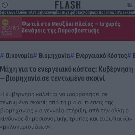
ιδήσεων
Ελλάδα
Πολιτική
Οικονομία
Επιχειρήσεις
Κόσμος
Σπορ
Showbiz
Weekend
Φωτιά στο Μουζάκι Ηλείας – Ισχυρές
BREAKING
δυνάμεις της Πυροσβεστικής
NEWS
Οικονομία
Βιομηχανία
Ενεργειακό Κόστος
Μάχη για το ενεργειακό κόστος: Κυβέρνηση
– βιομηχανία σε τεντωμένο σκοινί
Η κυβέρνηση καλείται να ισορροπήσει σε
τεντωμένο σκοινί: από τη μία οι πιέσεις της
βιομηχανίας για γενναία στήριξη, από την άλλη ο
κίνδυνος δημοσιονομικής τρύπας και ευρωπαϊκών
«μπλοκαρισμάτων».