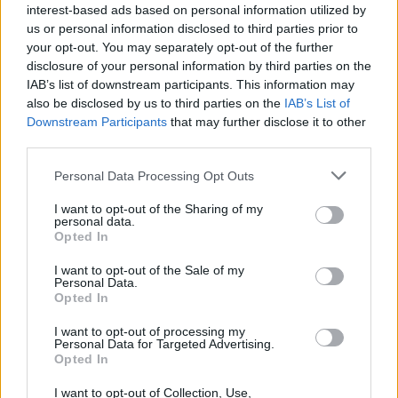
διαμορφώθηκε μετά τις παρεμβάσεις της DG Comp.
interest-based ads based on personal information utilized by
Επιμένει σε διαγωνιστικές διαδικασίες για ΑΠΕ,
us or personal information disclosed to third parties prior to
your opt-out. You may separately opt-out of the further
ώστε να καθοριστεί μέσω ανταγωνισμού το
disclosure of your personal information by third parties on the
premium που θα πληρώνουν οι βιομηχανίες στους
IAB’s list of downstream participants. This information may
παραγωγούς, αντί για διμερή PPA.
also be disclosed by us to third parties on the
IAB’s List of
Downstream Participants
that may further disclose it to other
third parties.
Το ζήτημα του clawback
Please note that this website/app uses one or more Google
Personal Data Processing Opt Outs
services and may gather and store information including but
Δεύτερο «αγκάθι» το clawback: η ΕΒΙΚΕΝ ζητά
not limited to your visit or usage behaviour. You may click to
I want to opt-out of the Sharing of my
ρήτρα επιστροφής του όποιου οφέλους προκύψει
personal data.
grant or deny consent to Google and its third-party tags to
Opted In
στην πρώτη περίοδο, μέσα στα επόμενα 20 χρόνια.
use your data for below specified purposes in below Google
Προειδοποιεί, μάλιστα, πως αν η Ελλάδα αποκλίνει
consent section.
I want to opt-out of the Sale of my
Personal Data.
από το ιταλικό μοντέλο, κινδυνεύει να μπει σε
Opted In
διαδικασία ελέγχου από την Κομισιόν.
I want to opt-out of processing my
Personal Data for Targeted Advertising.
Opted In
Από την πλευρά του ο ΣΕΒ μιλά για προσαρμογή
(Energy Industrial Reset) με παροχή 10 TWh/έτος
I want to opt-out of Collection, Use,