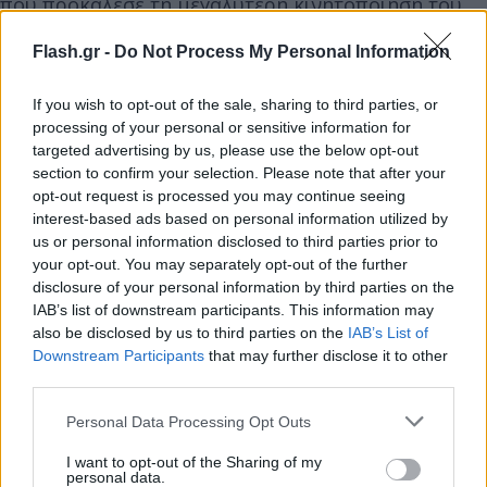
που προκάλεσε τη μεγαλύτερη κινητοποίηση του
κοινού ήταν το «Killers», ενώ ισχυρά σήματα
Flash.gr -
Do Not Process My Personal Information
κατέγραψαν οι σεισμογράφοι και στα «2 Minutes to
Midnight», «Seventh Son of a Seventh Son», «Rime
If you wish to opt-out of the sale, sharing to third parties, or
of the Ancient Mariner» και «Wrathchild».
processing of your personal or sensitive information for
targeted advertising by us, please use the below opt-out
section to confirm your selection. Please note that after your
opt-out request is processed you may continue seeing
interest-based ads based on personal information utilized by
us or personal information disclosed to third parties prior to
your opt-out. You may separately opt-out of the further
disclosure of your personal information by third parties on the
IAB’s list of downstream participants. This information may
also be disclosed by us to third parties on the
IAB’s List of
Downstream Participants
that may further disclose it to other
third parties.
Please note that this website/app uses one or more Google
Personal Data Processing Opt Outs
services and may gather and store information including but
not limited to your visit or usage behaviour. You may click to
I want to opt-out of the Sharing of my
personal data.
grant or deny consent to Google and its third-party tags to