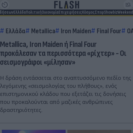
ιδήσεων
Ελλάδα
Πολιτική
Οικονομία
Επιχειρήσεις
Κόσμος
Σπορ
Showbiz
Weekend
Ελλάδα
Metallica
Iron Maiden
Final Four
Ο
Metallica, Iron Maiden ή Final Four
προκάλεσαν τα περισσότερα «ρίχτερ» - Οι
σεισμογράφοι «μίλησαν»
Η δράση εντάσσεται στο αναπτυσσόμενο πεδίο της
λεγόμενης «σεισμολογίας του πλήθους», ενός
επιστημονικού κλάδου που εξετάζει τις δονήσεις
που προκαλούνται από μαζικές ανθρώπινες
δραστηριότητες.