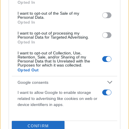
Opted In
use your data for below specified purposes in below Google
Εθνικό Αστεροσκοπείο Αθηνών
consent section.
I want to opt-out of the Sale of my
Personal Data.
Οι επιστήμονες διευκρινίζουν ότι οι μετρήσεις
Opted In
αυτές δεν αντιστοιχούν σε πραγματικούς σεισμούς,
I want to opt-out of processing my
αλλά αποτελούν ένα χρήσιμο εργαλείο
Personal Data for Targeted Advertising.
Opted In
ποσοτικοποίησης της ενέργειας που μεταφέρεται
στο έδαφος από μεγάλες ανθρώπινες
I want to opt-out of Collection, Use,
Retention, Sale, and/or Sharing of my
συγκεντρώσεις. Η αυξημένη ένταση που
Personal Data that Is Unrelated with the
Purposes for which it was collected.
καταγράφηκε στη συναυλία των Metallica
Opted Out
αποδίδεται τόσο στον μεγαλύτερο αριθμό θεατών
Google consents
όσο και στη δυναμικότερη συμμετοχή τους.
I want to allow Google to enable storage
related to advertising like cookies on web or
device identifiers in apps.
CONFIRM