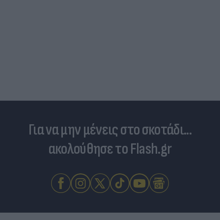
Στη «δίνη» του υπερτουρισμού τα Κουφονήσια:
Από «απάτητος» παράδεισος σε... κοσμοπολίτικο
νησί
Για να μην μένεις στο σκοτάδι...
ακολούθησε το Flash.gr