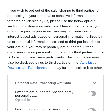
If you wish to opt-out of the sale, sharing to third parties, or
processing of your personal or sensitive information for
targeted advertising by us, please use the below opt-out
section to confirm your selection. Please note that after your
opt-out request is processed you may continue seeing
interest-based ads based on personal information utilized by
us or personal information disclosed to third parties prior to
your opt-out. You may separately opt-out of the further
disclosure of your personal information by third parties on the
IAB’s list of downstream participants. This information may
also be disclosed by us to third parties on the
IAB’s List of
Downstream Participants
that may further disclose it to other
third parties.
Please note that this website/app uses one or more Google
Personal Data Processing Opt Outs
services and may gather and store information including but
not limited to your visit or usage behaviour. You may click to
I want to opt-out of the Sharing of my
personal data.
grant or deny consent to Google and its third-party tags to
Opted In
use your data for below specified purposes in below Google
«Νονός της AI» προειδοποιεί: Σε λίγο δεν θα
consent section.
I want to opt-out of the Sale of my