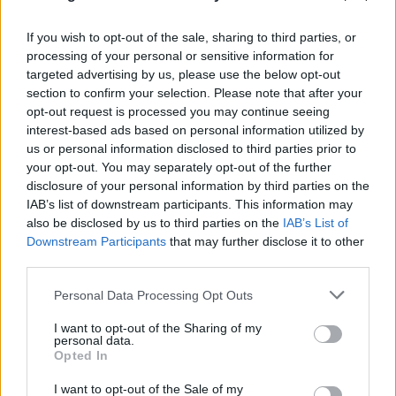
If you wish to opt-out of the sale, sharing to third parties, or
processing of your personal or sensitive information for
targeted advertising by us, please use the below opt-out
section to confirm your selection. Please note that after your
opt-out request is processed you may continue seeing
interest-based ads based on personal information utilized by
us or personal information disclosed to third parties prior to
your opt-out. You may separately opt-out of the further
disclosure of your personal information by third parties on the
IAB’s list of downstream participants. This information may
also be disclosed by us to third parties on the
IAB’s List of
Downstream Participants
that may further disclose it to other
third parties.
Please note that this website/app uses one or more Google
«Νονός της AI» προειδοποιεί: Σε λίγο δεν θα
Personal Data Processing Opt Outs
services and may gather and store information including but
μπορούμε να «ξεπεράσουμε» νοητικά την
not limited to your visit or usage behaviour. You may click to
I want to opt-out of the Sharing of my
Τεχνητή Νοημοσύνη
personal data.
grant or deny consent to Google and its third-party tags to
Opted In
use your data for below specified purposes in below Google
08.08.2026
ΧΡΙΣΤΌΔΟΥΛΟΣ ΣΚΟΎΝΤΑΣ
consent section.
I want to opt-out of the Sale of my