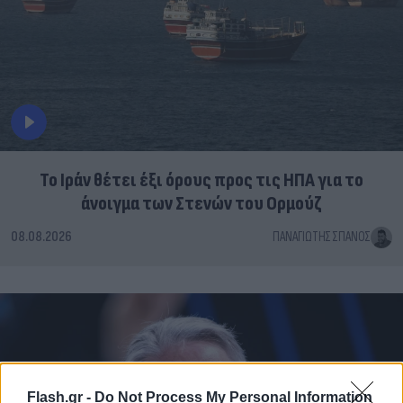
Το Ιράν θέτει έξι όρους προς τις ΗΠΑ για το
άνοιγμα των Στενών του Ορμούζ
08.08.2026
ΠΑΝΑΓΙΏΤΗΣ ΣΠΑΝΌΣ
Flash.gr -
Do Not Process My Personal Information