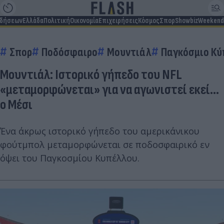
ιδήσεων
Ελλάδα
Πολιτική
Οικονομία
Επιχειρήσεις
Κόσμος
Σπορ
Showbiz
Weekend
Σπορ
Ποδόσφαιρο
Μουντιάλ
Παγκόσμιο Κύ
Μουντιάλ: Ιστορικό γήπεδο του NFL
«μεταμορφώνεται» για να αγωνιστεί εκεί...
ο Μέσι
Ένα άκρως ιστορικό γήπεδο του αμερικάνικου
φούτμπολ μεταμορφώνεται σε ποδοσφαιρικό εν
όψει του Παγκοσμίου Κυπέλλου.