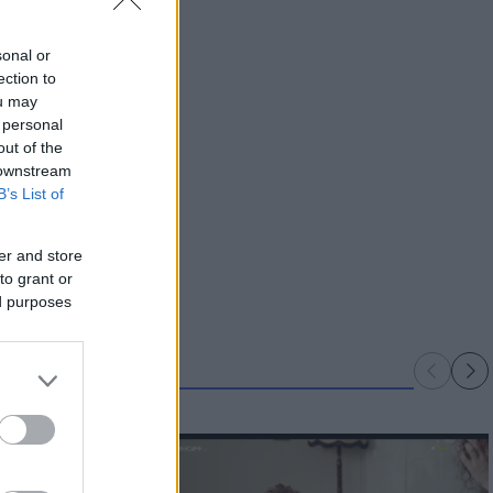
sonal or
ection to
ou may
 personal
out of the
 downstream
B’s List of
er and store
to grant or
ed purposes