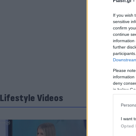
Flash.gr -
If you wish 
sensitive in
confirm you
continue se
information 
further disc
participants
Downstream 
Please note
information 
deny consent
in below Go
Lifestyle Videos
Persona
I want t
Opted 