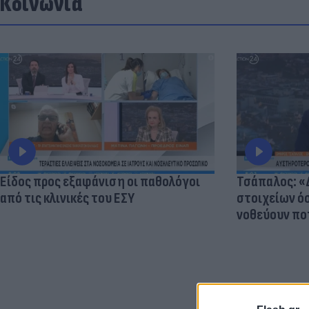
Κοινωνία
Είδος προς εξαφάνιση οι παθολόγοι
Τσάπαλος: 
από τις κλινικές του ΕΣΥ
στοιχείων 
νοθεύουν πο