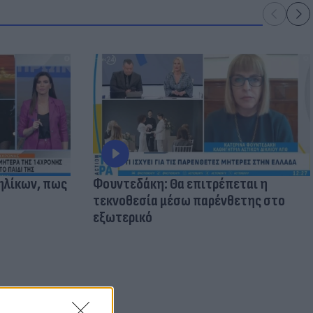
ηλίκων, πως
Φουντεδάκη: Θα επιτρέπεται η
τεκνοθεσία μέσω παρένθετης στο
εξωτερικό