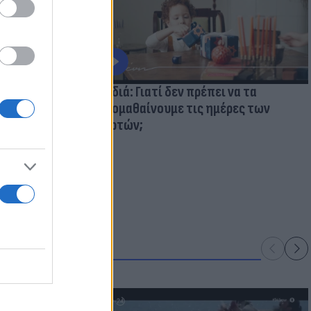
ολάβουμε τα
Παιδιά: Γιατί δεν πρέπει να τα
κακομαθαίνουμε τις ημέρες των
γιορτών;