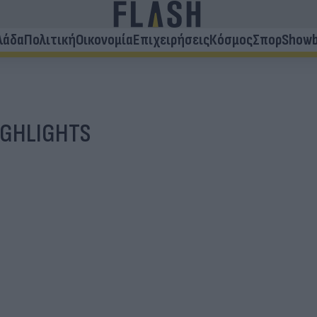
λάδα
Πολιτική
Οικονομία
Επιχειρήσεις
Κόσμος
Σπορ
Showb
IGHLIGHTS