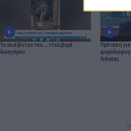
Το viral βίντεο του ... ντελιβερά
Πρόταση για
δικηγόρου
φοροδιαφυγής
Λιάγκας