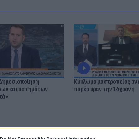
«Δημοσιοποίηση
Κύκλωμα μαστροπείας αν
όσων καταστημάτων
παρέσυραν την 14χρονη
τά»