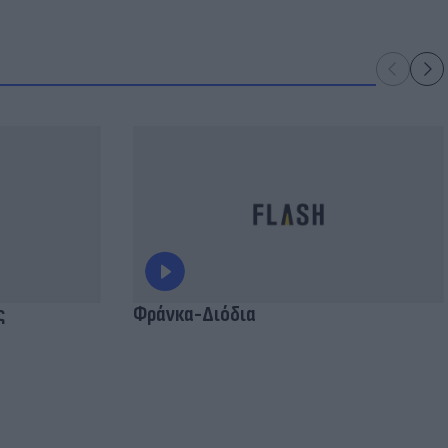
ς
Φράνκα-Διόδια