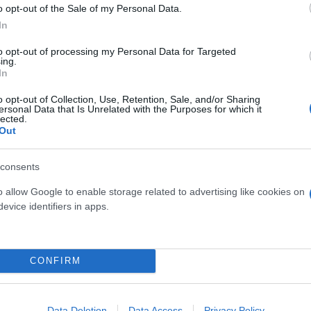
o opt-out of the Sale of my Personal Data.
In
to opt-out of processing my Personal Data for Targeted
ing.
In
ς ταινίας «Ονειρικό
Δίαιτες εξπρές για να πρ
o opt-out of Collection, Use, Retention, Sale, and/or Sharing
eam Scenario) με τον
Χριστούγεννα
ersonal Data that Is Unrelated with the Purposes for which it
lected.
ζ
Out
consents
o allow Google to enable storage related to advertising like cookies on
evice identifiers in apps.
CONFIRM
Data Deletion
Data Access
Privacy Policy