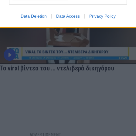
Data Deletion
Data Access
Privacy Policy
Το viral βίντεο του ... ντελιβερά δικηγόρου