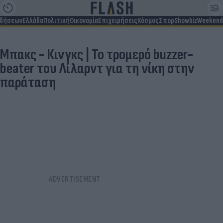
ιδήσεων
Ελλάδα
Πολιτική
Οικονομία
Επιχειρήσεις
Κόσμος
Σπορ
Showbiz
Weekend
Μπακς - Κινγκς | Το τρομερό buzzer-
beater του Λίλαρντ για τη νίκη στην
παράταση