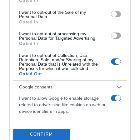
Opted In
use your data for below specified purposes in below Google
consent section.
I want to opt-out of the Sale of my
Personal Data.
Opted In
I want to opt-out of processing my
Personal Data for Targeted Advertising.
Opted In
I want to opt-out of Collection, Use,
Retention, Sale, and/or Sharing of my
Personal Data that Is Unrelated with the
Τι λένε τα άστρα για τον Φεβρουάριο - Οι
Purposes for which it was collected.
προβλέψεις της Αθηνάς Βαγενά
Opted Out
Google consents
I want to allow Google to enable storage
related to advertising like cookies on web or
Χιούμορ
device identifiers in apps.
CONFIRM