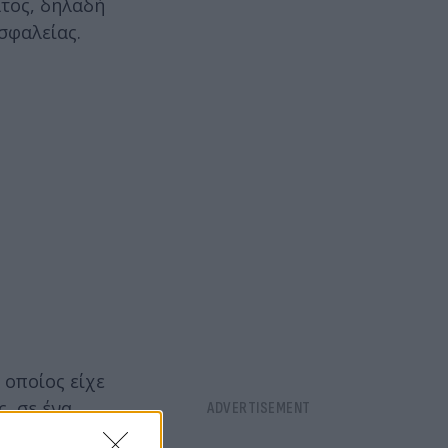
τος, δηλαδή
σφαλείας.
ο οποίος είχε
, σε ένα