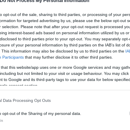
Do Not Process My Personal Information
ο Πρωτοδικείο Αθηνών
to opt-out of the sale, sharing to third parties, or processing of your per
formation for targeted advertising by us, please use the below opt-out s
r selection. Please note that after your opt-out request is processed y
τοδικείου Αθηνών, από τις 11 Μαΐου τίθενται σε 
eing interest-based ads based on personal information utilized by us or
disclosed to third parties prior to your opt-out. You may separately opt-
Δέγλερη, τα οποία θα επανδρωθούν με το απαραίτη
losure of your personal information by third parties on the IAB’s list of
. This information may also be disclosed by us to third parties on the
IA
Participants
that may further disclose it to other third parties.
 that this website/app uses one or more Google services and may gath
including but not limited to your visit or usage behaviour. You may click 
 to Google and its third-party tags to use your data for below specifi
ogle consent section.
l Data Processing Opt Outs
o opt-out of the Sharing of my personal data.
In