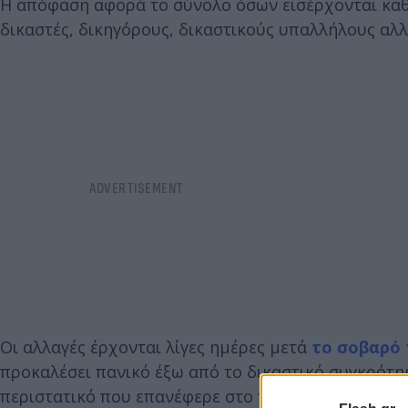
Η απόφαση αφορά το σύνολο όσων εισέρχονται καθ
δικαστές, δικηγόρους, δικαστικούς υπαλλήλους αλλ
Οι αλλαγές έρχονται λίγες ημέρες μετά
το σοβαρό 
προκαλέσει πανικό έξω από το δικαστικό συγκρότη
περιστατικό που επανέφερε στο προσκήνιο τα ζητή