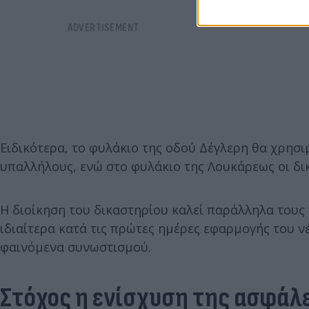
Ειδικότερα, το φυλάκιο της οδού Δέγλερη θα χρησι
υπαλλήλους, ενώ στο φυλάκιο της Λουκάρεως οι δι
Η διοίκηση του δικαστηρίου καλεί παράλληλα τους
ιδιαίτερα κατά τις πρώτες ημέρες εφαρμογής του 
φαινόμενα συνωστισμού.
Στόχος η ενίσχυση της ασφάλ