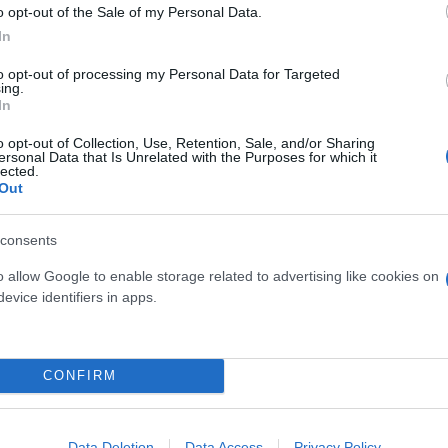
o opt-out of the Sale of my Personal Data.
In
ην Ειρηνοδικείο Αθηνών θα πραγματοποιείται αποκλ
to opt-out of processing my Personal Data for Targeted
ing.
οιπες είσοδοι καταργούνται άμεσα.
In
o opt-out of Collection, Use, Retention, Sale, and/or Sharing
όσοι επισκέπτονται ή εργάζονται στο δικαστικό συγ
ersonal Data that Is Unrelated with the Purposes for which it
lected.
Out
υς και δικαστικούς υπαλλήλου
consents
o allow Google to enable storage related to advertising like cookies on
κή μέριμνα για τη διευκόλυνση των δικηγόρων και 
evice identifiers in apps.
ς χώρους του Πρωτοδικείου.
CONFIRM
Data Deletion
Data Access
Privacy Policy