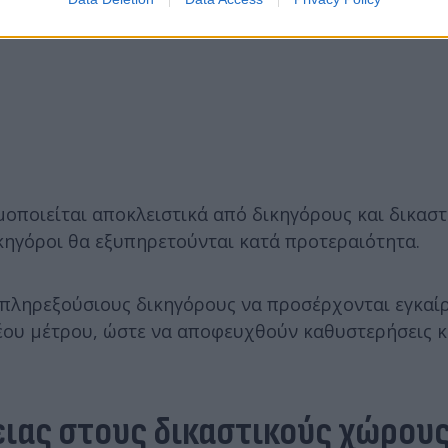
μοποιείται αποκλειστικά από δικηγόρους και δικαστ
κηγόροι θα εξυπηρετούνται κατά προτεραιότητα.
 πληρεξούσιους δικηγόρους να προσέρχονται εγκαί
νέου μέτρου, ώστε να αποφευχθούν καθυστερήσεις κ
ειας στους δικαστικούς χώρου