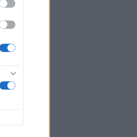
ειστικά μέσω
κρότημα.
ς
των