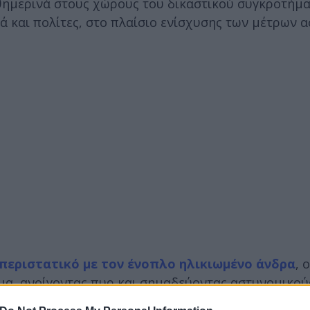
ημερινά στους χώρους του δικαστικού συγκροτήμα
ά και πολίτες, στο πλαίσιο ενίσχυσης των μέτρων α
περιστατικό με τον ένοπλο ηλικιωμένο άνδρα
, 
μα, ανοίγοντας πυρ και σημαδεύοντας αστυνομικούς
ματα ασφάλειας στα δικαστήρια της Αθήνας.