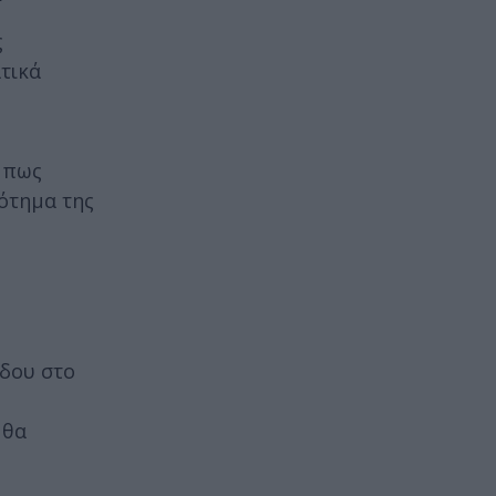
ς
τικά
 πως
ρότημα της
όδου στο
 θα