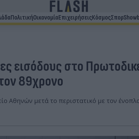
λάδα
Πολιτική
Οικονομία
Επιχειρήσεις
Κόσμος
Σπορ
Showb
ες εισόδους στο Πρωτοδικε
 τον 89χρονο
ο Αθηνών μετά το περιστατικό με τον ένοπλο