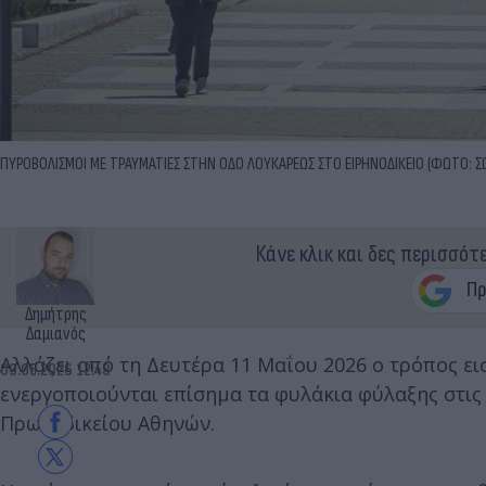
ΠΥΡΟΒΟΛΙΣΜΟΙ ΜΕ ΤΡΑΥΜΑΤΙΕΣ ΣΤΗΝ ΟΔΟ ΛΟΥΚΑΡΕΩΣ ΣΤΟ ΕΙΡΗΝΟΔΙΚΕΙΟ (ΦΩΤΟ: 
Κάνε κλικ και δες περισσότ
Δημήτρης
Δαμιανός
Αλλάζει από τη Δευτέρα 11 Μαΐου 2026 ο τρόπος ε
09.05.2026 12:48
ενεργοποιούνται επίσημα τα φυλάκια φύλαξης στι
Πρωτοδικείου Αθηνών.