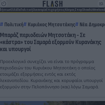
ιδήσεων
Ελλάδα
Πολιτική
Οικονομία
Επιχειρήσεις
Κόσμος
Σπορ
Showbiz
Weekend
Πολιτική
Κυριάκος Μητσοτάκης
Νέα Δημοκρ
Μπαράζ περιοδειών Μητσοτάκη - Σε
«κάστρα» του Σαμαρά εξορμούν Κυρανάκης
και υπουργοί
Προεκλογικό συνεχίζει να είναι το πρόγραμμα
περιοδειών του Κυριάκου Μητσοτάκη ο οποίος
ετοιμάζει εξορμήσεις εντός και εκτός
λεκανοπεδίου. Κυρανάκης και κορυφαίοι υπουργοί
εξορμούν στην Πελοπόννησο (και) λόγω Σαμαρά.