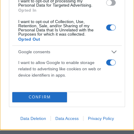
ένα από τα «γαλάζια» προπύργια.
I want to opt-out of processing my
Personal Data for Targeted Advertising.
Opted In
Σε αυτό το πλαίσιο, ο Αντιπρόεδρος,
Κωστής
I want to opt-out of Collection, Use,
Retention, Sale, and/or Sharing of my
Χατζηδάκης
προγραμματίζεται να μιλήσει στην
Personal Data that Is Unrelated with the
Purposes for which it was collected.
Τρίπολη της Αρκαδίας στο πλαίσιο της «γαλάζιας»
Opted Out
Πολιτικής Ακαδημίας, όπου θα βρεθεί και ο
Κωνσταντίνος Κυρανάκης την ερχόμενη Πέμπτη.
Google consents
I want to allow Google to enable storage
related to advertising like cookies on web or
device identifiers in apps.
CONFIRM
Data Deletion
Data Access
Privacy Policy