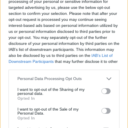
processing of your personal or sensitive information for
κέντρα, η παρουσία πρωτοκλασσάτων
targeted advertising by us, please use the below opt-out
section to confirm your selection. Please note that after your
κυβερνητικών στελεχών προοδευτικά σε όλους
opt-out request is processed you may continue seeing
τους Νομούς εντάσσεται στην προσπάθεια
interest-based ads based on personal information utilized by
γενικότερης αφύπνισης του κυβερνώντος
us or personal information disclosed to third parties prior to
κόμματος, αλλά και επούλωσης των..πληγών, που
your opt-out. You may separately opt-out of the further
disclosure of your personal information by third parties on the
έχουν αφήσει λάθη και κόπωση από την 7ετή
IAB’s list of downstream participants. This information may
διακυβέρνηση.
also be disclosed by us to third parties on the
IAB’s List of
Downstream Participants
that may further disclose it to other
third parties.
Εξόρμηση σε «κάστρα» του Σαμαρά
Please note that this website/app uses one or more Google
Personal Data Processing Opt Outs
Σε αυτό το πλαίσιο και με το βλέμμα στις
services and may gather and store information including but
not limited to your visit or usage behaviour. You may click to
I want to opt-out of the Sharing of my
προσπάθειες του
Αντώνη Σαμαρά
να διεμβολίσει
personal data.
grant or deny consent to Google and its third-party tags to
τη Νέα Δημοκρατία μέσω της πιθανής ίδρυσης
Opted In
use your data for below specified purposes in below Google
νέου κόμματος, αρκετοί κορυφαίοι Υπουργοί θα
consent section.
I want to opt-out of the Sale of my
Personal Data.
κατευθυνθούν εντός της εβδομάδας σε νομούς της
Opted In
Πελοποννήσου, η οποία παραδοσιακά θεωρείται