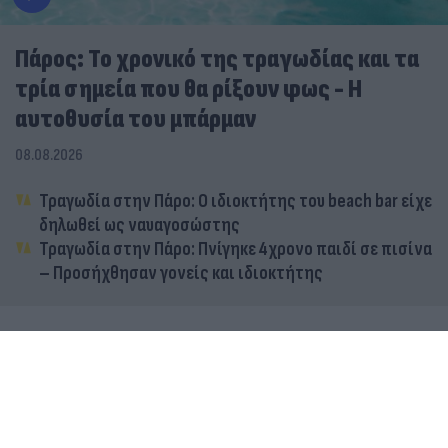
Πάρος: Το χρονικό της τραγωδίας και τα
τρία σημεία που θα ρίξουν φως - Η
αυτοθυσία του μπάρμαν
08.08.2026
Τραγωδία στην Πάρο: Ο ιδιοκτήτης του beach bar είχε
δηλωθεί ως ναυαγοσώστης
Τραγωδία στην Πάρο: Πνίγηκε 4χρονο παιδί σε πισίνα
– Προσήχθησαν γονείς και ιδιοκτήτης