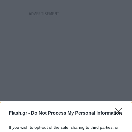
Flash.gr -
Do Not Process My Personal Information
Πάντως με τη Νέα Δημοκρατία να καταγραφεί
χαμηλές δημοσκοπικές πτήσεις στην περιφέρεια
If you wish to opt-out of the sale, sharing to third parties, or
έναντι των ποσοστών της στα μεγάλα αστικά