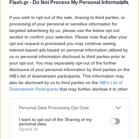
Flash.gr -
Do Not Process My Personal Information
If you wish to opt-out of the sale, sharing to third parties, or
processing of your personal or sensitive information for
targeted advertising by us, please use the below opt-out
section to confirm your selection. Please note that after your
opt-out request is processed you may continue seeing
interest-based ads based on personal information utilized by
us or personal information disclosed to third parties prior to
your opt-out. You may separately opt-out of the further
disclosure of your personal information by third parties on the
IAB’s list of downstream participants. This information may
Ένα από τα πιο ενδιαφέροντα ευρήματα δεν αφορά
also be disclosed by us to third parties on the
IAB’s List of
Downstream Participants
that may further disclose it to other
μόνο το αμυλοειδές, αλλά τη δομή του ίδιου του
third parties.
φραγμού. Μετά τη θεραπεία, οι ερευνητές
παρατήρησαν ότι τα επίπεδα του LRP1 επανήλθαν
Please note that this website/app uses one or more Google
Personal Data Processing Opt Outs
services and may gather and store information including but
σε φυσιολογικά πρότυπα, ενώ άλλα μοριακά
not limited to your visit or usage behaviour. You may click to
I want to opt-out of the Sharing of my
«σήματα δυσλειτουργίας» μειώθηκαν.
personal data.
grant or deny consent to Google and its third-party tags to
Opted In
Συγκεκριμένα, ενεργοποιήθηκε ένας μηχανισμός
use your data for below specified purposes in below Google
consent section.