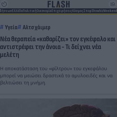
ιδήσεων
Ελλάδα
Πολιτική
Οικονομία
Επιχειρήσεις
Κόσμος
Σπορ
Showbiz
Weekend
Υγεία
Αλτσχάιμερ
Νέα θεραπεία «καθαρίζει» τον εγκέφαλο και
αντιστρέφει την άνοια - Τι δείχνει νέα
μελέτη
Η αποκατάσταση του «φίλτρου» του εγκεφάλου
μπορεί να μειώσει δραστικά το αμυλοειδές και να
βελτιώσει τη μνήμη.