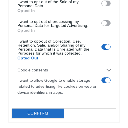
μεταφοράς που σχετίζεται με την πρωτεΐνη
I want to opt-out of the Sale of my
Personal Data.
PACSIN2, ο οποίος ευνοεί τη φυσιολογική
Opted In
μεταφορά ουσιών χωρίς καταστροφή των
I want to opt-out of processing my
υποδοχέων. Παράλληλα, μειώθηκαν μοριακοί
Personal Data for Targeted Advertising.
Opted In
δείκτες που συνδέονται με αποικοδόμηση και
κυτταρικό στρες. Με απλά λόγια, ο φραγμός δεν
I want to opt-out of Collection, Use,
Retention, Sale, and/or Sharing of my
λειτούργησε απλώς καλύτερα — φαίνεται ότι
Personal Data that Is Unrelated with the
Purposes for which it was collected.
«επανήλθε» σε πιο υγιή κατάσταση.
Opted Out
Google consents
Βελτίωση της μνήμης και μακροχρόνια
επίδραση
I want to allow Google to enable storage
related to advertising like cookies on web or
device identifiers in apps.
Το πιο εντυπωσιακό εύρημα προέκυψε από τα τεστ
συμπεριφοράς. Τα ποντίκια που έλαβαν τη
θεραπεία παρουσίασαν σημαντική βελτίωση στη
CONFIRM
μάθηση και στη μνήμη, συγκρίσιμη με υγιή ζώα.
Στο τεστ νερού (Morris water maze), τα ζώα