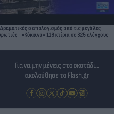
Και οι μαϊμούδες έχουν κατοικίδια! 
επιστήμονες ρίχνουν φως στις "φι
διαφορετικών ειδών
εγάλες
5 ελέγχους
Για να μην μένεις στο σκοτάδι...
ακολούθησε το Flash.gr