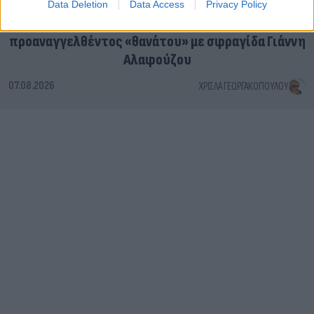
Data Deletion
Data Access
Privacy Policy
Το τέλος στελεχών του ΣΚΑΪ: Το χρονικό ενός
προαναγγελθέντος «θανάτου» με σφραγίδα Γιάννη
Αλαφούζου
07.08.2026
ΧΡΊΣΛΑ ΓΕΩΡΓΑΚΟΠΟΎΛΟΥ