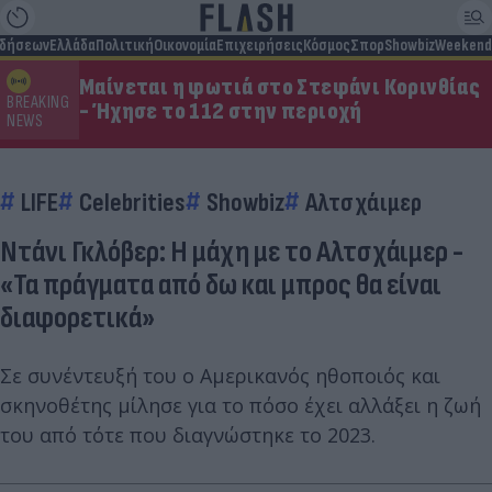
ιδήσεων
Ελλάδα
Πολιτική
Οικονομία
Επιχειρήσεις
Κόσμος
Σπορ
Showbiz
Weekend
Μαίνεται η φωτιά στο Στεφάνι Κορινθίας
BREAKING
- Ήχησε το 112 στην περιοχή
NEWS
LIFE
Celebrities
Showbiz
Αλτσχάιμερ
Ντάνι Γκλόβερ: Η μάχη με το Αλτσχάιμερ -
«Τα πράγματα από δω και μπρος θα είναι
διαφορετικά»
Σε συνέντευξή του ο Αμερικανός ηθοποιός και
σκηνοθέτης μίλησε για το πόσο έχει αλλάξει η ζωή
του από τότε που διαγνώστηκε το 2023.