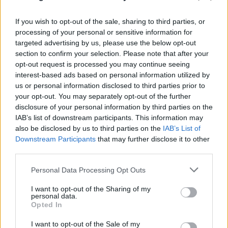
If you wish to opt-out of the sale, sharing to third parties, or
processing of your personal or sensitive information for
targeted advertising by us, please use the below opt-out
section to confirm your selection. Please note that after your
opt-out request is processed you may continue seeing
interest-based ads based on personal information utilized by
us or personal information disclosed to third parties prior to
your opt-out. You may separately opt-out of the further
disclosure of your personal information by third parties on the
IAB’s list of downstream participants. This information may
also be disclosed by us to third parties on the
IAB’s List of
Downstream Participants
that may further disclose it to other
third parties.
Please note that this website/app uses one or more Google
Personal Data Processing Opt Outs
Μυστράς: 11 μήνες με αναστολή στον 55χρονο που
services and may gather and store information including but
είχε κρύψει τον πατέρα του στον καταψύκτη
not limited to your visit or usage behaviour. You may click to
I want to opt-out of the Sharing of my
personal data.
grant or deny consent to Google and its third-party tags to
Opted In
07.08.2026
ΕΛΈΝΗ ΚΑΡΑΘΆΝΟΥ
use your data for below specified purposes in below Google
consent section.
I want to opt-out of the Sale of my