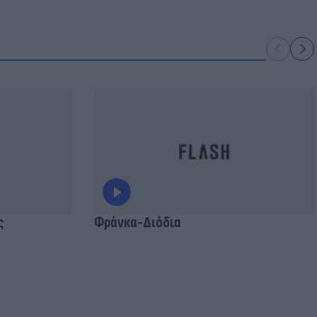
ς
Φράνκα-Διόδια