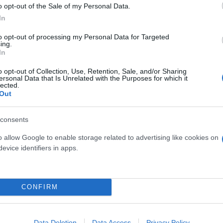
o opt-out of the Sale of my Personal Data.
In
to opt-out of processing my Personal Data for Targeted
ing.
In
ς ταινίας «Ονειρικό
Δίαιτες εξπρές για να πρ
o opt-out of Collection, Use, Retention, Sale, and/or Sharing
eam Scenario) με τον
Χριστούγεννα
ersonal Data that Is Unrelated with the Purposes for which it
lected.
ζ
Out
consents
o allow Google to enable storage related to advertising like cookies on
evice identifiers in apps.
CONFIRM
Data Deletion
Data Access
Privacy Policy