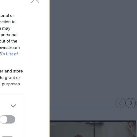
sonal or
ection to
ou may
 personal
out of the
 downstream
B’s List of
er and store
to grant or
ed purposes