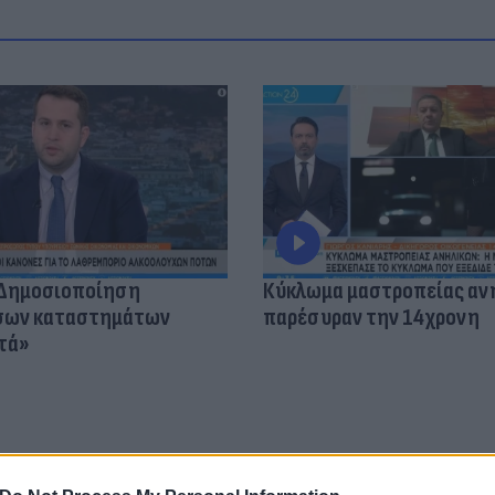
«Δημοσιοποίηση
Κύκλωμα μαστροπείας αν
όσων καταστημάτων
παρέσυραν την 14χρονη
τά»