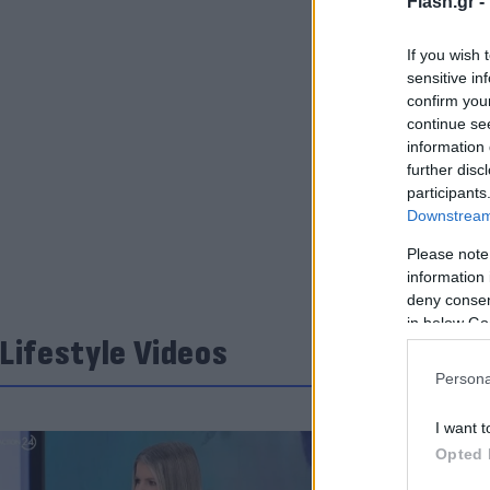
Flash.gr -
If you wish 
sensitive in
confirm you
continue se
information 
further disc
participants
Downstream 
Please note
information 
deny consent
in below Go
Lifestyle Videos
Persona
I want t
Opted 