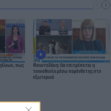
ηλίκων, πως
Φουντεδάκη: Θα επιτρέπεται η
τεκνοθεσία μέσω παρένθετης στο
εξωτερικό