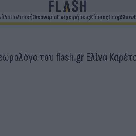
λάδα
Πολιτική
Οικονομία
Επιχειρήσεις
Κόσμος
Σπορ
Showb
εωρολόγο του flash.gr Ελίνα Καρέτ