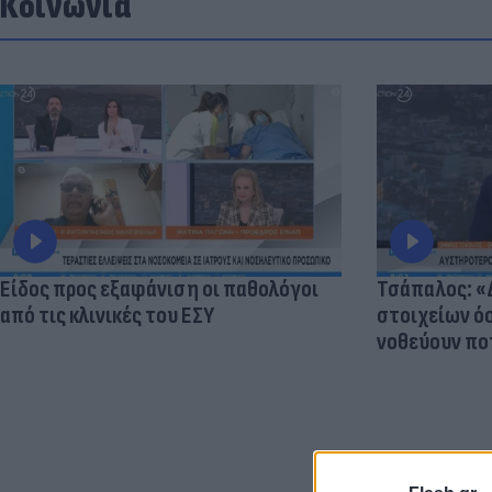
Κοινωνία
Είδος προς εξαφάνιση οι παθολόγοι
Τσάπαλος: 
από τις κλινικές του ΕΣΥ
στοιχείων 
νοθεύουν πο