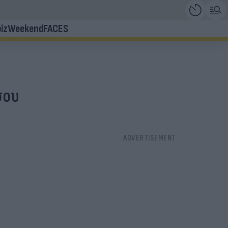
iz
Weekend
FACES
σου