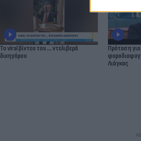
Το viral βίντεο του ... ντελιβερά
Πρόταση για
δικηγόρου
φοροδιαφυγής
Λιάγκας