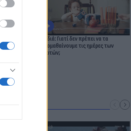
ολάβουμε τα
Παιδιά: Γιατί δεν πρέπει να τα
κακομαθαίνουμε τις ημέρες των
γιορτών;