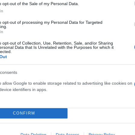
o opt-out of the Sale of my Personal Data.
In
to opt-out of processing my Personal Data for Targeted
ing.
τους ηγέτες της ΕΕ αργά την Παρασκευή, τονίζοντας 
In
ούνται για την πλήρη ένταξη στην ΕΕ, ενώ παράλλη
o opt-out of Collection, Use, Retention, Sale, and/or Sharing
ersonal Data that Is Unrelated with the Purposes for which it
ετικότητα για το σύνολο της Ένωσης των 27 χωρών,
lected.
Out
, και όχι με ημίμετρα», ανέφερε ο Ζελένσκι στην ε
consents
 Ουκρανία να είναι παρούσα στην Ευρωπαϊκή Ένωση
o allow Google to enable storage related to advertising like cookies on
evice identifiers in apps.
ϊκού Συμβουλίου Αντόνιο Κόστα, στην Πρόεδρο τη
αι στον Πρόεδρο της Κύπρου Νίκο Χριστοδουλίδη, 
CONFIRM
 προεδρία του Συμβουλίου.
Data Deletion
Data Access
Privacy Policy