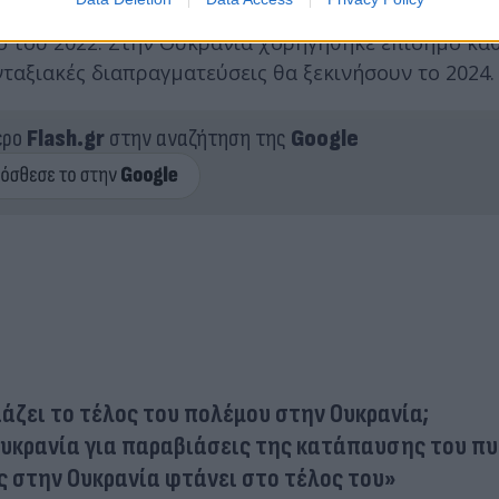
Ε λίγες ημέρες μετά την έναρξη της πλήρους εισβο
 του 2022. Στην Ουκρανία χορηγήθηκε επίσημο κα
ταξιακές διαπραγματεύσεις θα ξεκινήσουν το 2024.
ερο
Flash.gr
στην αναζήτηση της
Google
άζει το τέλος του πολέμου στην Ουκρανία;
υκρανία για παραβιάσεις της κατάπαυσης του πυ
ς στην Ουκρανία φτάνει στο τέλος του»