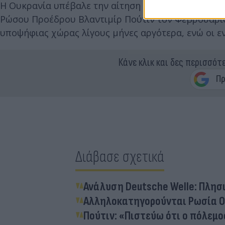
Η Ουκρανία υπέβαλε την αίτηση ένταξής της στην Ε
Ρώσου Προέδρου Βλαντιμίρ Πούτιν τον Φεβρουάριο
υποψήφιας χώρας λίγους μήνες αργότερα, ενώ οι εν
Κάνε κλικ και δες περισσότ
Διάβασε σχετικά
Ανάλυση Deutsche Welle: Πλησι
Αλληλοκατηγορούνται Ρωσία Ο
Πούτιν: «Πιστεύω ότι ο πόλεμο