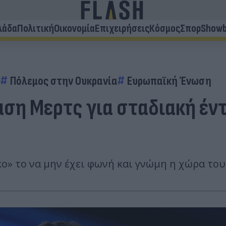
λάδα
Πολιτική
Οικονομία
Επιχειρήσεις
Κόσμος
Σπορ
Showb
ς
Πόλεμος στην Ουκρανία
Ευρωπαϊκή Ένωση
αση Μερτς για σταδιακή έν
ο» το να μην έχει φωνή και γνώμη η χώρα του