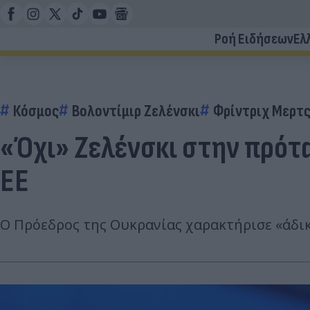
Ροή Ειδήσεων
Ελ
Κόσμος
Βολοντίμιρ Ζελένσκι
Φρίντριχ Μερτ
«Όχι» Ζελένσκι στην πρότ
ΕΕ
Ο Πρόεδρος της Ουκρανίας χαρακτήρισε «άδικ