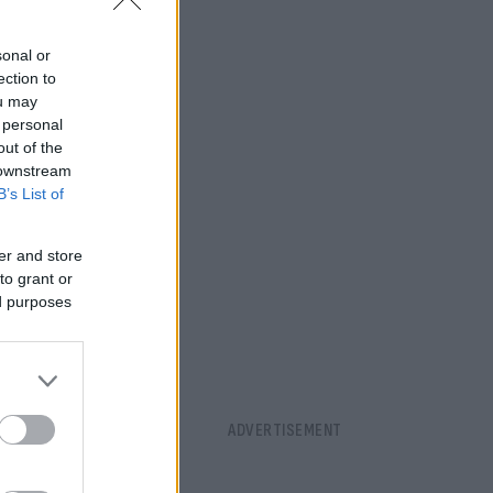
sonal or
ection to
ou may
 personal
out of the
 downstream
B’s List of
er and store
to grant or
ed purposes
at has lived