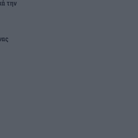
κά την
νας