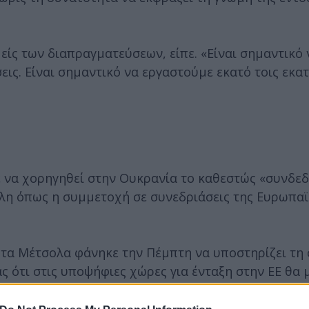
είς των διαπραγματεύσεων, είπε. «Είναι σημαντικό 
ις. Είναι σημαντικό να εργαστούμε εκατό τοις εκατ
 να χορηγηθεί στην Ουκρανία το καθεστώς «συνδε
έλη όπως η συμμετοχή σε συνεδριάσεις της Ευρωπα
α Μέτσολα φάνηκε την Πέμπτη να υποστηρίζει τη 
 ότι στις υποψήφιες χώρες για ένταξη στην ΕΕ θα
αγοράς, τελωνειακής ένωσης, πεδίου περιαγωγής, 
ωση, μεταδίδει στο Politico.