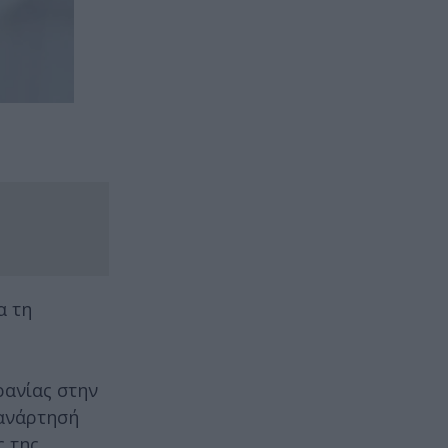
α τη
ρανίας στην
 ανάρτησή
ς της