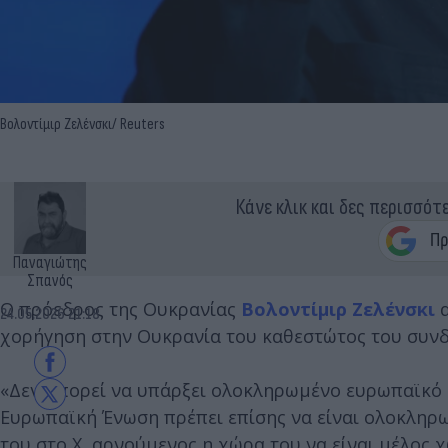
Βολοντίμιρ Ζελένσκι/ Reuters
Κάνε κλικ και δες περισσότ
Παναγιώτης
Σπανός
Ο πρόεδρος της Ουκρανίας
Βολοντίμιρ Ζελένσκι
α
24.05.2026 21:18
χορήγηση στην Ουκρανία του καθεστώτος του συνδ
«Δεν μπορεί να υπάρξει ολοκληρωμένο ευρωπαϊκό ε
Ευρωπαϊκή Ένωση πρέπει επίσης να είναι ολοκληρω
του στο X, αρνούμενος η χώρα του να είναι μέλος 