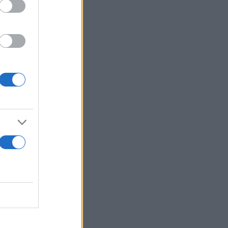
ότι το Κίεβο
λα
 σύμφωνα με
πιστολή,
 αλλά να
ς
η χώρα του