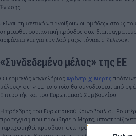
Ένωσης.
«Είναι σημαντικό να ανοίξουν οι ομάδες» στους τομ
σημειωθεί ουσιαστική πρόοδος στις διαπραγματεύσε
ασφάλεια και για τον λαό μας», τόνισε ο Ζελένσκι.
«Συνδεδεμένο μέλος» της ΕΕ
Ο Γερμανός καγκελάριος
Φρίντριχ Μερτς
πρότεινε
μέλους» στην ΕΕ, το οποίο θα συνοδεύεται από οφ
Επιτροπής και του Ευρωπαϊκού Συμβουλίου.
Η πρόεδρος του Ευρωπαϊκού Κοινοβουλίου Ρομπέρτ
προσέγγιση που προώθησε ο Μερτς, υποστηρίζοντας
παραχωρηθεί πρόσβαση στα προγράμματα «ενιαίας 
Horizon» ως βήματα προς την πλήρη ένταξη στην Έν