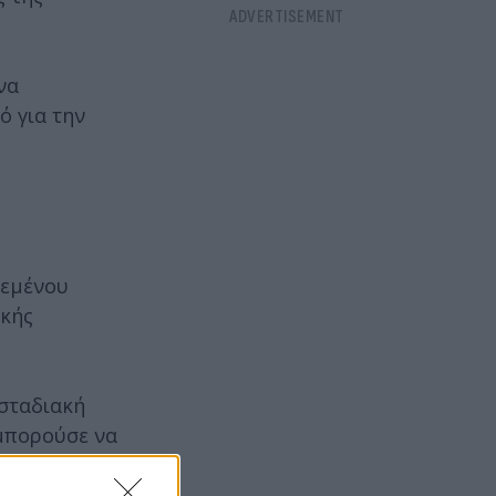
να
ό για την
δεμένου
ϊκής
σταδιακή
 μπορούσε να
Erasmus και