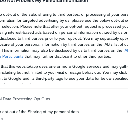
Do Not Process My Personal Information
to opt-out of the sale, sharing to third parties, or processing of your per
formation for targeted advertising by us, please use the below opt-out s
r selection. Please note that after your opt-out request is processed y
eing interest-based ads based on personal information utilized by us or
disclosed to third parties prior to your opt-out. You may separately opt-
losure of your personal information by third parties on the IAB’s list of
. This information may also be disclosed by us to third parties on the
IA
Participants
that may further disclose it to other third parties.
 that this website/app uses one or more Google services and may gath
including but not limited to your visit or usage behaviour. You may click 
 to Google and its third-party tags to use your data for below specifi
ogle consent section.
r partners in the European Union to bring Ukraine’s
l Data Processing Opt Outs
its life, for its independence, and for the Europe th
o opt-out of the Sharing of my personal data.
d…
pic.twitter.com/uZ2ENAGa9l
In
Ua)
May 23, 2026