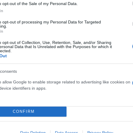
o opt-out of the Sale of my Personal Data.
In
to opt-out of processing my Personal Data for Targeted
ing.
In
ς ταινίας «Ονειρικό
Δίαιτες εξπρές για να πρ
o opt-out of Collection, Use, Retention, Sale, and/or Sharing
eam Scenario) με τον
Χριστούγεννα
ersonal Data that Is Unrelated with the Purposes for which it
lected.
ζ
Out
consents
o allow Google to enable storage related to advertising like cookies on
evice identifiers in apps.
CONFIRM
Data Deletion
Data Access
Privacy Policy