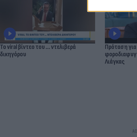
Το viral βίντεο του ... ντελιβερά
Πρόταση για
δικηγόρου
φοροδιαφυγής
Λιάγκας