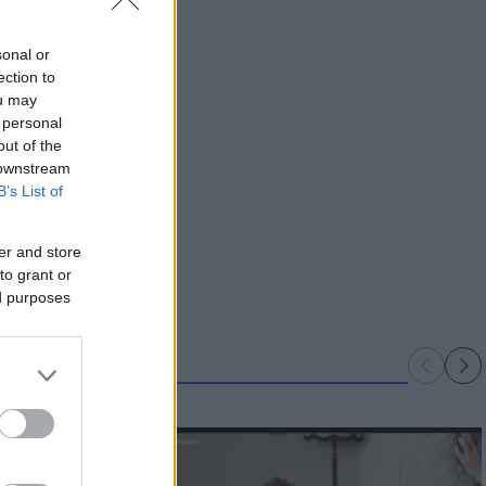
sonal or
ection to
ou may
 personal
out of the
 downstream
B’s List of
er and store
to grant or
ed purposes