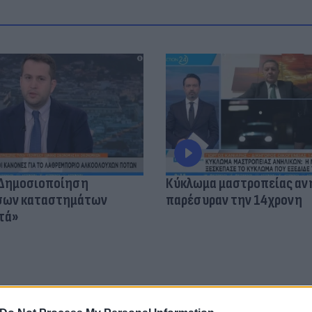
«Δημοσιοποίηση
Κύκλωμα μαστροπείας αν
όσων καταστημάτων
παρέσυραν την 14χρονη
τά»