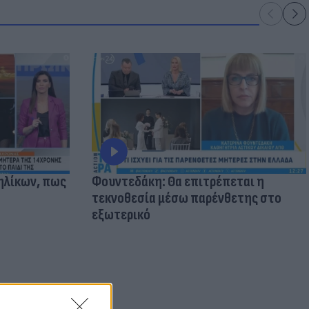
ηλίκων, πως
Φουντεδάκη: Θα επιτρέπεται η
τεκνοθεσία μέσω παρένθετης στο
εξωτερικό