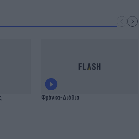
ς
Φράνκα-Διόδια