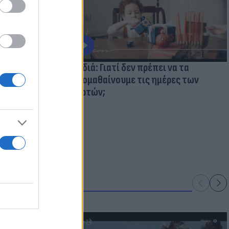
ολάβουμε τα
Παιδιά: Γιατί δεν πρέπει να τα
κακομαθαίνουμε τις ημέρες των
γιορτών;