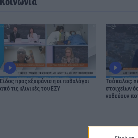
Κοινωνία
Είδος προς εξαφάνιση οι παθολόγοι
Τσάπαλος: 
από τις κλινικές του ΕΣΥ
στοιχείων 
νοθεύουν πο