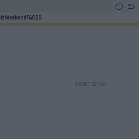
iz
Weekend
FACES
υ