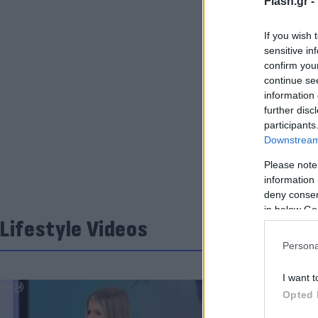
Flash.gr -
If you wish 
sensitive in
confirm you
continue se
information 
further disc
participants
Downstream 
Please note
information 
deny consent
in below Go
Lifestyle Videos
Persona
I want t
Opted 