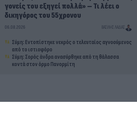
γονείς του εξηγεί πολλά» – Τι λέει ο
δικηγόρος του 55χρονου
06.08.2026
ΒΑΣΊΛΗΣ ΛΑΔΙΆΣ
Σύμη: Εντοπίστηκε νεκρός ο τελευταίος αγνοούμενος
από το ιστιοφόρο
Σύμη: Σορός άνδρα ανασύρθηκε από τη θάλασσα
κοντά στον όρμο Πανορμίτη