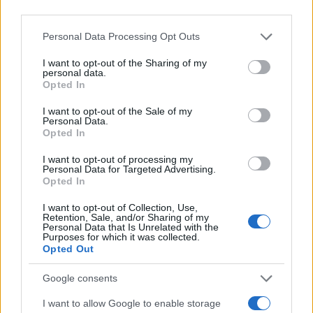
Safari αναλαμβάνει την ομαδοποίηση καρτελών
third parties.
ανά θέμα, την παρακολούθηση αλλαγών σε σελίδες
Please note that this website/app uses one or more Google
Personal Data Processing Opt Outs
και τη δημιουργία επεκτάσεων βάσει περιγραφών
services and may gather and store information including but
του χρήστη. Στην εφαρμογή Passwords
not limited to your visit or usage behaviour. You may click to
I want to opt-out of the Sharing of my
personal data.
αναγνωρίζει αδύναμους ή παραβιασμένους
grant or deny consent to Google and its third-party tags to
Opted In
use your data for below specified purposes in below Google
κωδικούς και προτείνει άμεση ανανέωση, ενώ στα
consent section.
I want to opt-out of the Sale of my
Messages και Mail βοηθά με έξυπνες προτάσεις
Personal Data.
απαντήσεων και ανακεφαλαίωση μακροσκελών
Opted In
συζητήσεων. Στο Calendar, τέλος, θα μπορεί να
I want to opt-out of processing my
Personal Data for Targeted Advertising.
υποστηρίζει φυσική γλώσσα για δημιουργία και
Opted In
επεξεργασία συμβάντων.
I want to opt-out of Collection, Use,
Retention, Sale, and/or Sharing of my
Personal Data that Is Unrelated with the
Νέα εργαλεία εικόνας και ανανεωμένο design
Purposes for which it was collected.
Η Apple ενισχύει και τα εργαλεία δημιουργίας
Opted Out
εικόνας με AI, μέσω του Image Playground και των
Google consents
νέων δυνατοτήτων επεξεργασίας φωτογραφιών. Οι
I want to allow Google to enable storage
χρήστες μπορούν να δημιουργούν