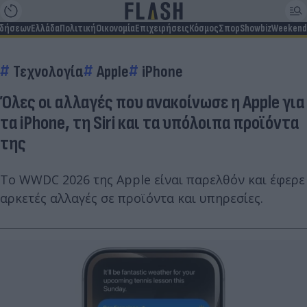
ιδήσεων
Ελλάδα
Πολιτική
Οικονομία
Επιχειρήσεις
Κόσμος
Σπορ
Showbiz
Weekend
Τεχνολογία
Apple
iPhone
Όλες οι αλλαγές που ανακοίνωσε η Apple για
τα iPhone, τη Siri και τα υπόλοιπα προϊόντα
της
Το WWDC 2026 της Apple είναι παρελθόν και έφερε
αρκετές αλλαγές σε προϊόντα και υπηρεσίες.