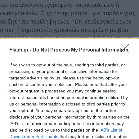
και για ανάλυση εγγράφων, παρουσιάσεων ή
φωτογραφιών. Ο χρήστης μπορεί, για παράδειγμα,
να ζητήσει περίληψη ενός PDF, επεξεργασία ενός
email ή δημιουργία γραφικών στοιχείων με βάση
απλές οδηγίες σε φυσική γλώσσα. Η Siri AI αποκτά
επίσης τη δυνατότητα να «βλέπει» τι υπάρχει στην
Flash.gr -
Do Not Process My Personal Information
οθόνη και να εκτελεί ενέργειες πάνω σε αυτό το
περιεχόμενο, όπως να οργανώσει φωτογραφίες, να
If you wish to opt-out of the sale, sharing to third parties, or
γεμίσει φόρμες ή να αυτοματοποιήσει εργασίες
processing of your personal or sensitive information for
targeted advertising by us, please use the below opt-out
μέσα από τα Shortcuts.
section to confirm your selection. Please note that after your
opt-out request is processed you may continue seeing
Apple Intelligence σε εφαρμογές και υπηρεσίες
interest-based ads based on personal information utilized by
us or personal information disclosed to third parties prior to
Το Apple Intelligence επεκτείνεται σε βασικές
your opt-out. You may separately opt-out of the further
εφαρμογές, όπως Safari, Messages, Passwords,
disclosure of your personal information by third parties on the
Calendar και Home, με στόχο πιο έξυπνη και
IAB’s list of downstream participants. This information may
also be disclosed by us to third parties on the
IAB’s List of
πρακτική εμπειρία στην καθημερινότητα. Στο
Downstream Participants
that may further disclose it to other