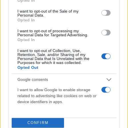
Opted In
use your data for below specified purposes in below Google
consent section.
I want to opt-out of the Sale of my
Personal Data.
Opted In
I want to opt-out of processing my
Personal Data for Targeted Advertising.
Opted In
I want to opt-out of Collection, Use,
Retention, Sale, and/or Sharing of my
Personal Data that Is Unrelated with the
Τι λένε τα άστρα για τον Φεβρουάριο - Οι
Purposes for which it was collected.
προβλέψεις της Αθηνάς Βαγενά
Opted Out
Google consents
I want to allow Google to enable storage
related to advertising like cookies on web or
Χιούμορ
device identifiers in apps.
CONFIRM