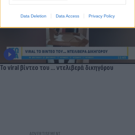
Data Deletion
Data Access
Privacy Policy
Το viral βίντεο του ... ντελιβερά δικηγόρου