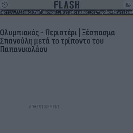
ιδήσεων
Ελλάδα
Πολιτική
Οικονομία
Επιχειρήσεις
Κόσμος
Σπορ
Showbiz
Weekend
Ολυμπιακός - Περιστέρι | Ξέσπασμα
Σπανούλη μετά το τρίποντο του
Παπανικολάου