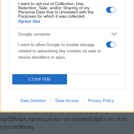
I want to opt-out of Collection, Use,
Retention, Sale, and/or Sharing of my
Υπενθυμίζεται πως το ΠΑΣΟΚ κατέθεσε το
Personal Data that Is Unrelated with the
Purposes for which it was collected.
παραπάνω αίτημα, με βάση το αναθεωρημένο
Opted Out
άρθρο του Συντάγματος, σύμφωνα με το οποίο η
Google consents
σύσταση εξεταστικής αποτελεί πλέον δικαίωμα και
της μειοψηφίας, καθώς αρκεί η πρόταση 10
I want to allow Google to enable storage
related to advertising like cookies on web or
βουλευτών και η υπερψήφισή της από 120
device identifiers in apps.
βουλευτές, ανεξαρτήτως πλειοψηφίας.
Σύμφωνα με το Σύνταγμα ωστόσο, το δικαίωμα της
CONFIRM
μειοψηφίας αφορά σε ζητήματα που δεν ανάγονται
στην εξωτερική πολιτική ή την εθνική άμυνα, με
Data Deletion
Data Access
Privacy Policy
την αντιπολίτευση να κατηγορεί τη ΝΔ ότι
σκοπεύει να επικαλεστεί τη συγκεκριμένη
πρόβλεψη προκειμένου να «συγκαλύψει» εκ νέου
την υπόθεση.