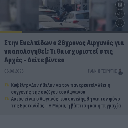
Στην Ευελπίδων ο 26χρονος Αφγανός για
να απολογηθεί: Τι θα ισχυριστεί στις
Αρχές - Δείτε βίντεο
06.08.2026
ΓΙΆΝΝΗΣ ΤΣΟΎΡΤΗΣ
Κυψέλη: «Δεν ήθελαν να τον παντρευτεί» λέει η
συγγενής της συζύγου του Αφγανού
Αυτός είναι ο Αφγανός που συνελήφθη για τον φόνο
της Βρετανίδας - Η Μόρια, η βάπτιση και η πυγμαχία