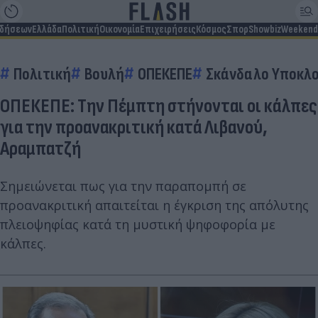
ιδήσεων
Ελλάδα
Πολιτική
Οικονομία
Επιχειρήσεις
Κόσμος
Σπορ
Showbiz
Weekend
Πολιτική
Βουλή
ΟΠΕΚΕΠΕ
Σκάνδαλο Υποκλ
ΟΠΕΚΕΠΕ: Την Πέμπτη στήνονται οι κάλπες
για την προανακριτική κατά Λιβανού,
Αραμπατζή
Σημειώνεται πως για την παραπομπή σε
προανακριτική απαιτείται η έγκριση της απόλυτης
πλειοψηφίας κατά τη μυστική ψηφοφορία με
κάλπες.