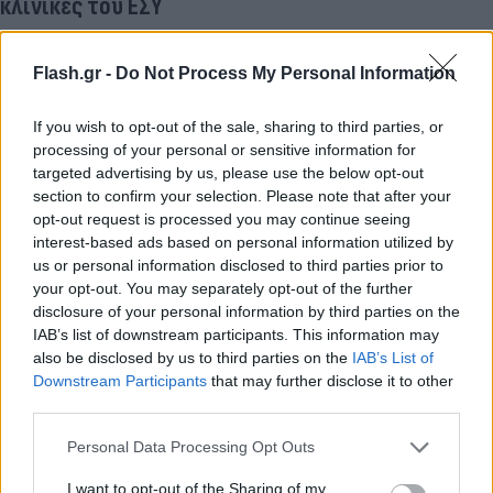
κλινικές του ΕΣΥ
Flash.gr -
Do Not Process My Personal Information
If you wish to opt-out of the sale, sharing to third parties, or
processing of your personal or sensitive information for
targeted advertising by us, please use the below opt-out
section to confirm your selection. Please note that after your
opt-out request is processed you may continue seeing
interest-based ads based on personal information utilized by
us or personal information disclosed to third parties prior to
your opt-out. You may separately opt-out of the further
disclosure of your personal information by third parties on the
IAB’s list of downstream participants. This information may
also be disclosed by us to third parties on the
IAB’s List of
Downstream Participants
that may further disclose it to other
third parties.
Lifestyle Videos
Please note that this website/app uses one or more Google
Personal Data Processing Opt Outs
services and may gather and store information including but
not limited to your visit or usage behaviour. You may click to
I want to opt-out of the Sharing of my