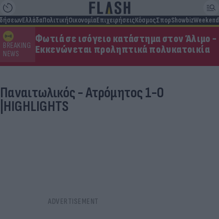
ιδήσεων
Ελλάδα
Πολιτική
Οικονομία
Επιχειρήσεις
Κόσμος
Σπορ
Showbiz
Weekend
Φωτιά σε ισόγειο κατάστημα στον Άλιμο -
BREAKING
Εκκενώνεται προληπτικά πολυκατοικία
NEWS
Παναιτωλικός - Ατρόμητος 1-0
|HIGHLIGHTS