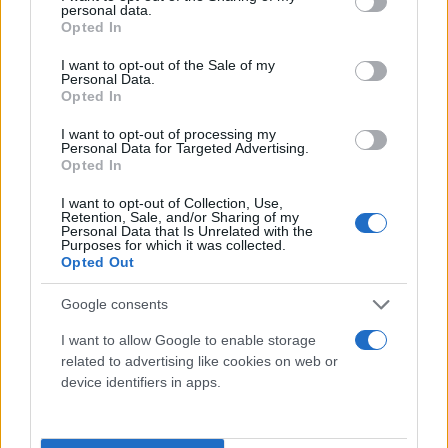
personal data.
grant or deny consent to Google and its third-party tags to
Opted In
use your data for below specified purposes in below Google
consent section.
I want to opt-out of the Sale of my
Personal Data.
Opted In
I want to opt-out of processing my
Personal Data for Targeted Advertising.
Opted In
I want to opt-out of Collection, Use,
Retention, Sale, and/or Sharing of my
Personal Data that Is Unrelated with the
Purposes for which it was collected.
Τι λένε τα άστρα για τον Φεβρουάριο - Οι
Opted Out
προβλέψεις της Αθηνάς Βαγενά
Google consents
I want to allow Google to enable storage
related to advertising like cookies on web or
device identifiers in apps.
Χιούμορ