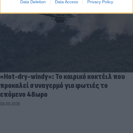
Data Deletion
Data Access
Privacy Policy
«Hot-dry-windy»: Το καιρικό κοκτέιλ που
προκαλεί συναγερμό για φωτιές το
επόμενο 48ωρο
08.08.2026