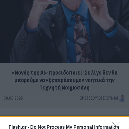
«Νονός της AI» προειδοποιεί: Σε λίγο δεν θα
μπορούμε να «ξεπεράσουμε» νοητικά την
Τεχνητή Νοημοσύνη
08.08.2026
ΧΡΙΣΤΌΔΟΥΛΟΣ ΣΚΟΎΝΤΑΣ
Flash.gr -
Do Not Process My Personal Information