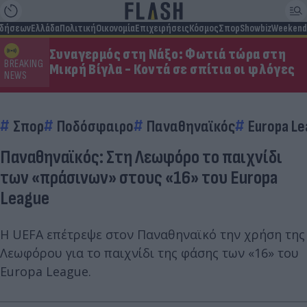
ιδήσεων
Ελλάδα
Πολιτική
Οικονομία
Επιχειρήσεις
Κόσμος
Σπορ
Showbiz
Weekend
Συναγερμός στη Νάξο: Φωτιά τώρα στη
BREAKING
Μικρή Βίγλα - Κοντά σε σπίτια οι φλόγες
NEWS
Σπορ
Ποδόσφαιρο
Παναθηναϊκός
Europa L
Παναθηναϊκός: Στη Λεωφόρο το παιχνίδι
των «πράσινων» στους «16» του Europa
League
Η UEFA επέτρεψε στον Παναθηναϊκό την χρήση της
Λεωφόρου για το παιχνίδι της φάσης των «16» του
Europa League.