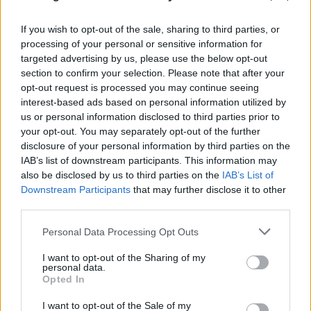
If you wish to opt-out of the sale, sharing to third parties, or
processing of your personal or sensitive information for
targeted advertising by us, please use the below opt-out
section to confirm your selection. Please note that after your
opt-out request is processed you may continue seeing
interest-based ads based on personal information utilized by
us or personal information disclosed to third parties prior to
your opt-out. You may separately opt-out of the further
disclosure of your personal information by third parties on the
IAB’s list of downstream participants. This information may
also be disclosed by us to third parties on the
IAB’s List of
Downstream Participants
that may further disclose it to other
third parties.
Please note that this website/app uses one or more Google
Personal Data Processing Opt Outs
services and may gather and store information including but
not limited to your visit or usage behaviour. You may click to
I want to opt-out of the Sharing of my
personal data.
grant or deny consent to Google and its third-party tags to
Opted In
use your data for below specified purposes in below Google
consent section.
I want to opt-out of the Sale of my