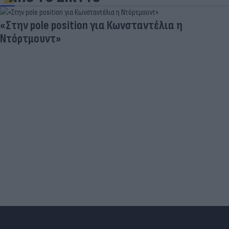
ition για Κωνσταντέλια η
Τιμές καυσί
του ρεζερβου
Αυγούστου