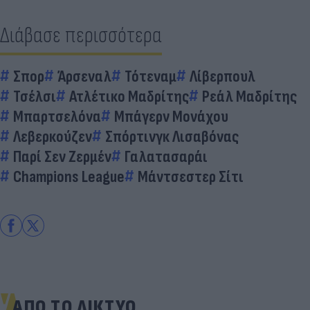
Διάβασε περισσότερα
Σπορ
Άρσεναλ
Τότεναμ
Λίβερπουλ
Τσέλσι
Ατλέτικο Μαδρίτης
Ρεάλ Μαδρίτης
Μπαρτσελόνα
Μπάγερν Μονάχου
Λεβερκούζεν
Σπόρτινγκ Λισαβόνας
Παρί Σεν Ζερμέν
Γαλατασαράι
Champions League
Μάντσεστερ Σίτι
ΑΠΟ ΤΟ ΔΙΚΤΥΟ