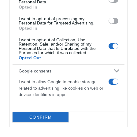
Personal Data.
Opted In
I want to opt-out of processing my
Personal Data for Targeted Advertising.
Opted In
Πωλήτρια σε βρετανικό αεροδρόμιο η 46χρονη
που κατηγορείται για την υπόθεση της Marfin
I want to opt-out of Collection, Use,
Retention, Sale, and/or Sharing of my
Personal Data that Is Unrelated with the
06.08.2026
ΕΛΈΝΗ ΚΑΡΑΘΆΝΟΥ
Purposes for which it was collected.
Opted Out
Google consents
I want to allow Google to enable storage
related to advertising like cookies on web or
device identifiers in apps.
CONFIRM