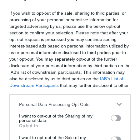
06.08.2026
ΜΑΡΊΑ ΚΑΤΡΙΝΆΚΗ
If you wish to opt-out of the sale, sharing to third parties, or
processing of your personal or sensitive information for
targeted advertising by us, please use the below opt-out
section to confirm your selection. Please note that after your
opt-out request is processed you may continue seeing
interest-based ads based on personal information utilized by
us or personal information disclosed to third parties prior to
your opt-out. You may separately opt-out of the further
disclosure of your personal information by third parties on the
IAB’s list of downstream participants. This information may
also be disclosed by us to third parties on the
IAB’s List of
Downstream Participants
that may further disclose it to other
third parties.
Please note that this website/app uses one or more Google
Personal Data Processing Opt Outs
services and may gather and store information including but
not limited to your visit or usage behaviour. You may click to
I want to opt-out of the Sharing of my
personal data.
grant or deny consent to Google and its third-party tags to
Opted In
use your data for below specified purposes in below Google
consent section.
I want to opt-out of the Sale of my