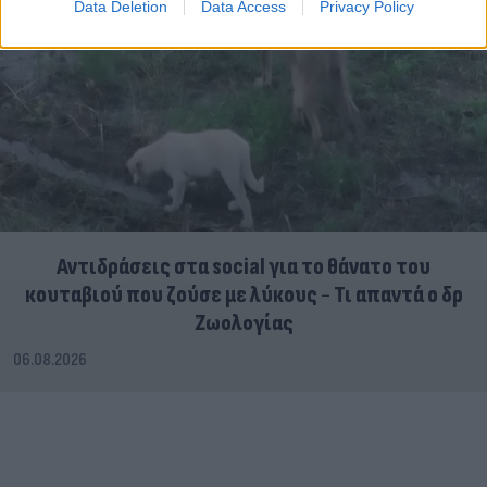
Data Deletion
Data Access
Privacy Policy
Αντιδράσεις στα social για το θάνατο του
κουταβιού που ζούσε με λύκους - Τι απαντά ο δρ
Ζωολογίας
06.08.2026