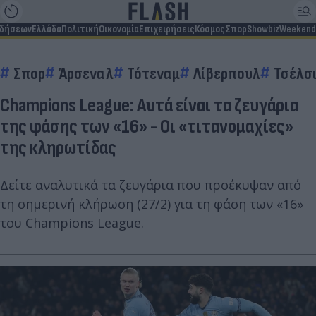
ιδήσεων
Ελλάδα
Πολιτική
Οικονομία
Επιχειρήσεις
Κόσμος
Σπορ
Showbiz
Weekend
Σπορ
Άρσεναλ
Τότεναμ
Λίβερπουλ
Τσέλσ
Champions League: Αυτά είναι τα ζευγάρια
της φάσης των «16» - Oι «τιτανομαχίες»
της κληρωτίδας
Δείτε αναλυτικά τα ζευγάρια που προέκυψαν από
τη σημερινή κλήρωση (27/2) για τη φάση των «16»
του Champions League.