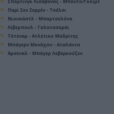
Σπόρτινγκ Λισαβόνας - Μπόντο/Γκλιμτ
Παρί Σεν Ζερμέν - Τσέλσι
Νιουκάστλ - Μπαρτσελόνα
Λίβερπουλ - Γαλατασαράι
Τότεναμ - Ατλέτικο Μαδρίτης
Μπάγερν Μονάχου - Αταλάντα
Άρσεναλ - Μπάγερ Λεβερκούζεν