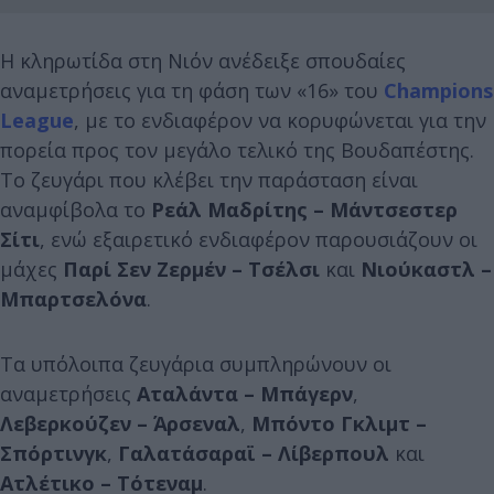
Η κληρωτίδα στη Νιόν ανέδειξε σπουδαίες
αναμετρήσεις για τη φάση των «16» του
Champions
League
, με το ενδιαφέρον να κορυφώνεται για την
πορεία προς τον μεγάλο τελικό της Βουδαπέστης.
Το ζευγάρι που κλέβει την παράσταση είναι
αναμφίβολα το
Ρεάλ Μαδρίτης – Μάντσεστερ
Σίτι
, ενώ εξαιρετικό ενδιαφέρον παρουσιάζουν οι
μάχες
Παρί Σεν Ζερμέν – Τσέλσι
και
Νιούκαστλ –
Μπαρτσελόνα
.
Τα υπόλοιπα ζευγάρια συμπληρώνουν οι
αναμετρήσεις
Αταλάντα – Μπάγερν
,
Λεβερκούζεν – Άρσεναλ
,
Μπόντο Γκλιμτ –
Σπόρτινγκ
,
Γαλατάσαραϊ – Λίβερπουλ
και
Ατλέτικο – Τότεναμ
.