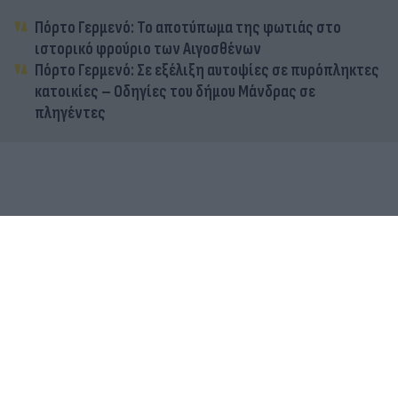
Πόρτο Γερμενό: Το αποτύπωμα της φωτιάς στο
ιστορικό φρούριο των Αιγοσθένων
Πόρτο Γερμενό: Σε εξέλιξη αυτοψίες σε πυρόπληκτες
κατοικίες – Οδηγίες του δήμου Μάνδρας σε
πληγέντες