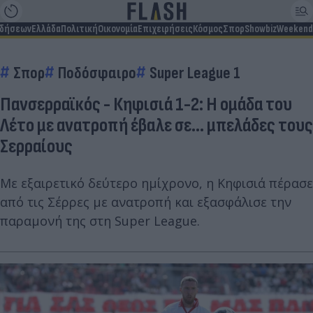
ιδήσεων
Ελλάδα
Πολιτική
Οικονομία
Επιχειρήσεις
Κόσμος
Σπορ
Showbiz
Weekend
Σπορ
Ποδόσφαιρο
Super League 1
Πανσερραϊκός - Κηφισιά 1-2: Η ομάδα του
Λέτο με ανατροπή έβαλε σε... μπελάδες τους
Σερραίους
Με εξαιρετικό δεύτερο ημίχρονο, η Κηφισιά πέρασε
από τις Σέρρες με ανατροπή και εξασφάλισε την
παραμονή της στη Super League.