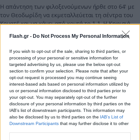
Η απάντηση των φιλοξενούμενων ήρθε στο 64' με
τον Θεοδωρίδη να εκμεταλλεύεται τη σέντρα του
Κονατέ και να κάνει από κοντά το 1-1. Η Κηφισιά
πατούσε καλύτερα στο δεύτερο μέρος και
Flash.gr -
Do Not Process My Personal Information
ολοκλήρωσε την ανατροπή με σουτ του Μπένι στο
85' έπειτα απο ασίστ του Θεοδωρίδη, που μπήκε
If you wish to opt-out of the sale, sharing to third parties, or
στο ματς στο ημίχρονο και άλλαξε το ματς.
processing of your personal or sensitive information for
targeted advertising by us, please use the below opt-out
section to confirm your selection. Please note that after your
opt-out request is processed you may continue seeing
interest-based ads based on personal information utilized by
us or personal information disclosed to third parties prior to
your opt-out. You may separately opt-out of the further
disclosure of your personal information by third parties on the
IAB’s list of downstream participants. This information may
also be disclosed by us to third parties on the
IAB’s List of
Downstream Participants
that may further disclose it to other
third parties.