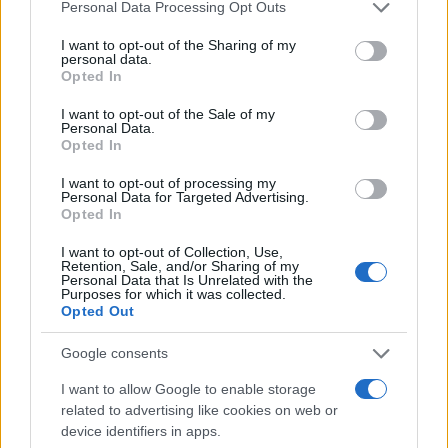
Please note that this website/app uses one or more Google
Personal Data Processing Opt Outs
services and may gather and store information including but
not limited to your visit or usage behaviour. You may click to
I want to opt-out of the Sharing of my
personal data.
grant or deny consent to Google and its third-party tags to
Opted In
use your data for below specified purposes in below Google
consent section.
I want to opt-out of the Sale of my
Personal Data.
Opted In
I want to opt-out of processing my
Personal Data for Targeted Advertising.
Opted In
I want to opt-out of Collection, Use,
Retention, Sale, and/or Sharing of my
Personal Data that Is Unrelated with the
Purposes for which it was collected.
Opted Out
Google consents
I want to allow Google to enable storage
related to advertising like cookies on web or
device identifiers in apps.
Κάνε κλικ και δες περισσότερο