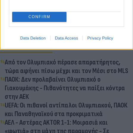
Flash.gr
στην αναζήτηση της
Google
CONFIRM
Data Deletion
Data Access
Privacy Policy
Διάβασε σχετικά
Από τον Ολυμπιακό πέρασε απαρατήρητος,
τώρα αφήνει πίσω μέχρι και τον Μέσι στο MLS
ΠΑΟΚ: Δεν προλαβαίνει Ολυμπιακό ο
Γιακουμάκης - Πιθανότητες να παίξει κόντρα
στην ΑΕΚ
UEFA: Οι πιθανοί αντίπαλοι Ολυμπιακού, ΠΑΟΚ
και Παναθηναϊκού στα προκριματικά
ΑΕΛ - Αστέρας AKTOR 1-1: Μοιρασιά και
«φωτιά» στη μάχη της παραμονής - Σε