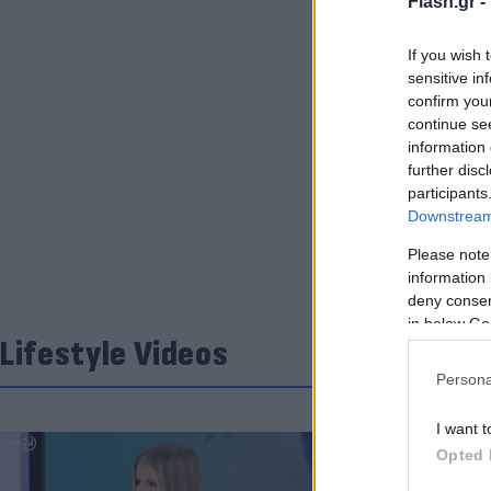
Flash.gr -
If you wish 
sensitive in
confirm you
continue se
information 
further disc
participants
Downstream 
Please note
information 
deny consent
in below Go
Lifestyle Videos
Persona
I want t
Opted 