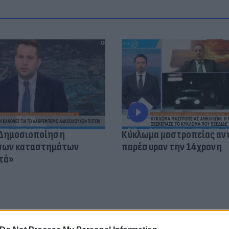
«Δημοσιοποίηση
Κύκλωμα μαστροπείας αν
όσων καταστημάτων
παρέσυραν την 14χρονη
τά»