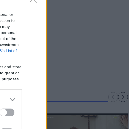
sonal or
ection to
ou may
 personal
out of the
 downstream
B’s List of
er and store
to grant or
ed purposes