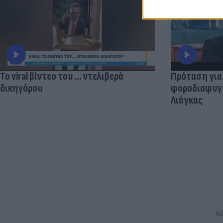
Το viral βίντεο του ... ντελιβερά
Πρόταση για
δικηγόρου
φοροδιαφυγής
Λιάγκας