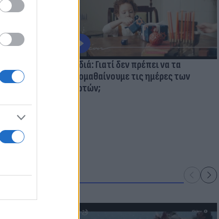
ολάβουμε τα
Παιδιά: Γιατί δεν πρέπει να τα
κακομαθαίνουμε τις ημέρες των
γιορτών;