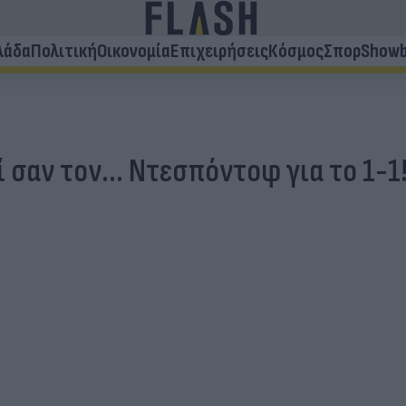
λάδα
Πολιτική
Οικονομία
Επιχειρήσεις
Κόσμος
Σπορ
Showb
ί σαν τον... Ντεσπόντοφ για το 1-1