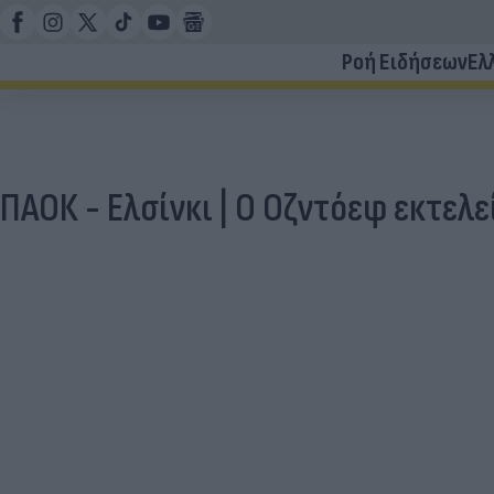
Ροή Ειδήσεων
Ελ
ΠΑΟΚ - Ελσίνκι | Ο Οζντόεφ εκτελε