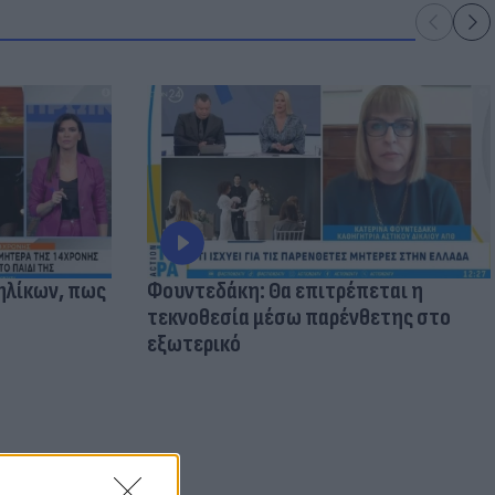
ηλίκων, πως
Φουντεδάκη: Θα επιτρέπεται η
τεκνοθεσία μέσω παρένθετης στο
εξωτερικό