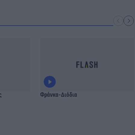
ς
Φράνκα-Διόδια