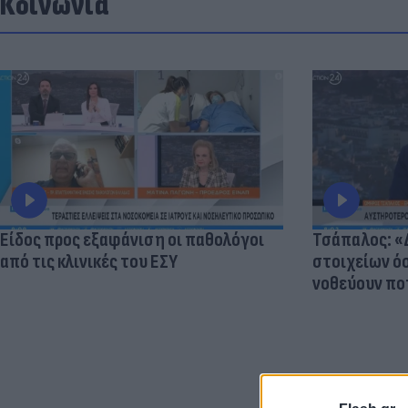
Κοινωνία
Είδος προς εξαφάνιση οι παθολόγοι
Τσάπαλος: 
από τις κλινικές του ΕΣΥ
στοιχείων 
νοθεύουν πο