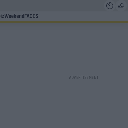
iz
Weekend
FACES
!