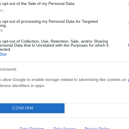
o opt-out of the Sale of my Personal Data.
In
to opt-out of processing my Personal Data for Targeted
ing.
In
ς ταινίας «Ονειρικό
Δίαιτες εξπρές για να πρ
o opt-out of Collection, Use, Retention, Sale, and/or Sharing
eam Scenario) με τον
Χριστούγεννα
ersonal Data that Is Unrelated with the Purposes for which it
lected.
ζ
Out
consents
o allow Google to enable storage related to advertising like cookies on
evice identifiers in apps.
CONFIRM
Data Deletion
Data Access
Privacy Policy