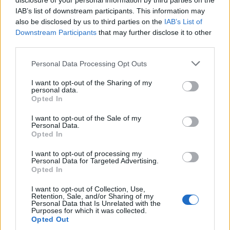
disclosure of your personal information by third parties on the
IAB’s list of downstream participants. This information may
also be disclosed by us to third parties on the
IAB’s List of
Downstream Participants
that may further disclose it to other
third parties.
Please note that this website/app uses one or more Google
Personal Data Processing Opt Outs
services and may gather and store information including but
not limited to your visit or usage behaviour. You may click to
I want to opt-out of the Sharing of my
personal data.
grant or deny consent to Google and its third-party tags to
Opted In
use your data for below specified purposes in below Google
consent section.
I want to opt-out of the Sale of my
Personal Data.
Opted In
I want to opt-out of processing my
Personal Data for Targeted Advertising.
Opted In
I want to opt-out of Collection, Use,
Retention, Sale, and/or Sharing of my
Personal Data that Is Unrelated with the
Purposes for which it was collected.
Opted Out
Τέταρτον, η μείωση του διοικητικού και