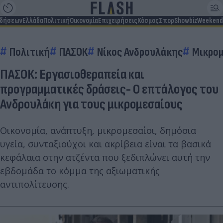
ιδήσεων
Ελλάδα
Πολιτική
Οικονομία
Επιχειρήσεις
Κόσμος
Σπορ
Showbiz
Weekend
Πολιτική
ΠΑΣΟΚ
Νίκος Ανδρουλάκης
Μικρομ
ΠΑΣΟΚ: Εργασιοθεραπεία και
προγραμματικές δράσεις- Ο επτάλογος του
Ανδρουλάκη για τους μικρομεσαίους
Οικονομία, ανάπτυξη, μικρομεσαίοι, δημόσια
υγεία, συνταξιούχοι και ακρίβεια είναι τα βασικά
κεφάλαια στην ατζέντα που ξεδιπλώνει αυτή την
εβδομάδα το κόμμα της αξιωματικής
αντιπολίτευσης.