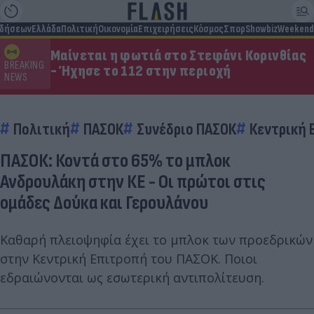
ιδήσεων
Ελλάδα
Πολιτική
Οικονομία
Επιχειρήσεις
Κόσμος
Σπορ
Showbiz
Weekend
Μαίνεται η φωτιά στο Στεφάνι Κορινθίας
BREAKING
- Ήχησε το 112 στην περιοχή
NEWS
Πολιτική
ΠΑΣΟΚ
Συνέδριο ΠΑΣΟΚ
Κεντρική 
ΠΑΣΟΚ: Κοντά στο 65% το μπλοκ
Ανδρουλάκη στην ΚΕ - Οι πρώτοι στις
ομάδες Δούκα και Γερουλάνου
Καθαρή πλειοψηφία έχει το μπλοκ των προεδρικών
στην Κεντρική Επιτροπή του ΠΑΣΟΚ. Ποιοι
εδραιώνονται ως εσωτερική αντιπολίτευση.