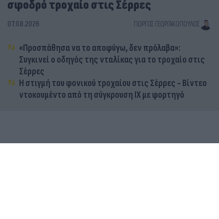
σφοδρό τροχαίο στις Σέρρες
07.08.2026
ΓΙΏΡΓΟΣ ΓΕΩΡΓΑΚΌΠΟΥΛΟΣ
«Προσπάθησα να το αποφύγω, δεν πρόλαβα»:
Συγκινεί ο οδηγός της νταλίκας για το τροχαίο στις
Σέρρες
Η στιγμή του φονικού τροχαίου στις Σέρρες - Βίντεο
ντοκουμέντο από τη σύγκρουση ΙΧ με φορτηγό