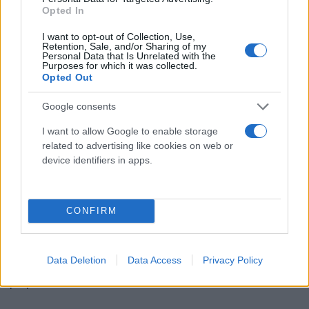
Opted In
Από την ομάδα του Παύλου Γερουλάνου, με βάση
την αρχική εικόνα θα πριμοδοτούνταν οι Έφη
I want to opt-out of Collection, Use,
Retention, Sale, and/or Sharing of my
Χαλάτση, Ευριβιάδης Ελευθεριάδης, Γιώργος
Personal Data that Is Unrelated with the
Purposes for which it was collected.
Πετρουλάκης, Αργύρης Αργυριάδης.
Opted Out
Google consents
Το πιθανότερο να εκλέξει 21 μέλη στη νέα ΚΠΕ
θεωρούσε η ομάδα Κατρίνη και σύμφωνα με
I want to allow Google to enable storage
related to advertising like cookies on web or
πληροφορίες τους Θοδωρή Λώλο, Χριστίνα Αλίρη,
device identifiers in apps.
Σταύρο Βαβία, Δήμητρα Βεσλεμέ, Αδάμ
Βλαχογιάννη, Δημήτρη Δημητρίου, Χάρη Κονδύλη,
Μιχάλη Κοντογιάννη, Δέσποινα Κοτσιφτοπούλου,
CONFIRM
Γιώργο Ντούσκα, Κωνσταντίνα Πιέρρου, Κώστα
Σταμούλη, Θωμά Τσιρογιάννη, Γιάννα Τσίχλη,
Αντώνη Πιτταρά, Λάμπρο Σκάρλα και Σπύρο
Data Deletion
Data Access
Privacy Policy
Φράγκο.