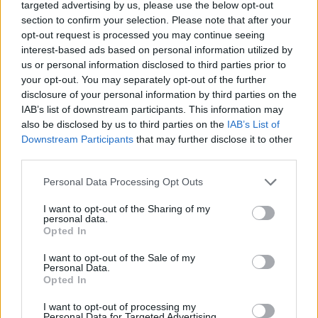
targeted advertising by us, please use the below opt-out
section to confirm your selection. Please note that after your
opt-out request is processed you may continue seeing
interest-based ads based on personal information utilized by
us or personal information disclosed to third parties prior to
your opt-out. You may separately opt-out of the further
disclosure of your personal information by third parties on the
IAB’s list of downstream participants. This information may
also be disclosed by us to third parties on the
IAB’s List of
Downstream Participants
that may further disclose it to other
Οι ομάδες Δούκα και Γερουλάνου
third parties.
Από το μπλοκ του Χάρη Δούκα, ο οποίος μετέχει
Please note that this website/app uses one or more Google
Personal Data Processing Opt Outs
services and may gather and store information including but
αυτοδικαίως στην Κεντρική Επιτροπή ως δήμαρχος
not limited to your visit or usage behaviour. You may click to
I want to opt-out of the Sharing of my
Αθηναίων εκτιμούσαν ότι μπορεί να εκλέξουν ως
personal data.
grant or deny consent to Google and its third-party tags to
Opted In
20 μέλη και ανάμεσα σε αυτούς τους Ρωξάνη Μπέη,
use your data for below specified purposes in below Google
Κώστα Πανδή, Θοδωρή Μαργαρίτη (ως εκπρόσωποι
consent section.
I want to opt-out of the Sale of my
Personal Data.
της Ανανεωτικής Αριστεράς), Χρήστο Πρωτόπαπα,
Opted In
Ελένη Ζωντήρου κ.α.
I want to opt-out of processing my
Personal Data for Targeted Advertising.