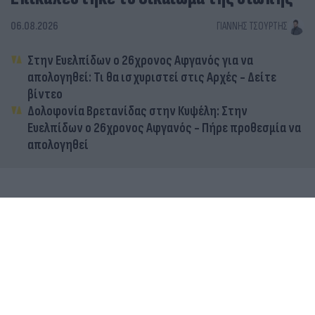
06.08.2026
ΓΙΆΝΝΗΣ ΤΣΟΎΡΤΗΣ
Στην Ευελπίδων ο 26χρονος Αφγανός για να
απολογηθεί: Τι θα ισχυριστεί στις Αρχές - Δείτε
βίντεο
Δολοφονία Βρετανίδας στην Κυψέλη: Στην
Ευελπίδων ο 26χρονος Αφγανός - Πήρε προθεσμία να
απολογηθεί