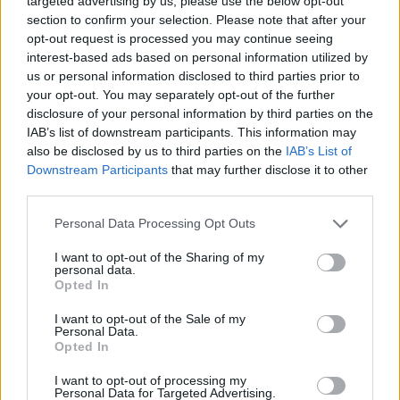
targeted advertising by us, please use the below opt-out
παραδρομής και από προφανή αμέλεια του λογιστή
section to confirm your selection. Please note that after your
μου, δεν συμπεριελήφθησαν τραπεζικοί
opt-out request is processed you may continue seeing
interest-based ads based on personal information utilized by
λογαριασμοί μου στο εξωτερικό, οι οποίοι και
us or personal information disclosed to third parties prior to
δηλώνονται ανελλιπώς πάνω από μια δεκαετία.
your opt-out. You may separately opt-out of the further
disclosure of your personal information by third parties on the
IAB’s list of downstream participants. This information may
Σημειώνω ότι τα στοιχεία των εν λόγω
also be disclosed by us to third parties on the
IAB’s List of
λογαριασμών δεν αντλούνται αυτοματοποιημένα
Downstream Participants
that may further disclose it to other
από τα τραπεζικά ιδρύματα της αλλοδαπής, σημείο
third parties.
όπου και εντοπίζεται η παράλειψη του λογιστή
Please note that this website/app uses one or more Google
Personal Data Processing Opt Outs
μου.
services and may gather and store information including but
not limited to your visit or usage behaviour. You may click to
I want to opt-out of the Sharing of my
personal data.
grant or deny consent to Google and its third-party tags to
Opted In
use your data for below specified purposes in below Google
consent section.
I want to opt-out of the Sale of my
Personal Data.
Opted In
I want to opt-out of processing my
Personal Data for Targeted Advertising.