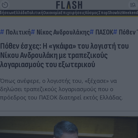
ιδήσεων
Ελλάδα
Πολιτική
Οικονομία
Επιχειρήσεις
Κόσμος
Σπορ
Showbiz
Weekend
Πολιτική
Νίκος Ανδρουλάκης
ΠΑΣΟΚ
Πόθεν
Πόθεν έσχες: Η «γκάφα» του λογιστή του
Νίκου Ανδρουλάκη με τραπεζικούς
λογαριασμούς του εξωτερικού
Όπως ανέφερε, ο λογιστής του, «ξέχασε» να
δηλώσει τραπεζικούς λογαριασμούς που ο
πρόεδρος του ΠΑΣΟΚ διατηρεί εκτός Ελλάδας.