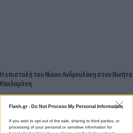
Η επιστολή του Νίκου Ανδρουλάκη στον Νικήτα
Κακλαμάνη
«Αξιότιμε κύριε Πρόεδρε,
Flash.gr -
Do Not Process My Personal Information
Κατόπιν της δημοσιοποίησης των δηλώσεων της
If you wish to opt-out of the sale, sharing to third parties, or
περιουσιακής κατάστασης των πολιτικών
processing of your personal or sensitive information for
προσώπων με έκπληξη διαπίστωσα ότι εκ