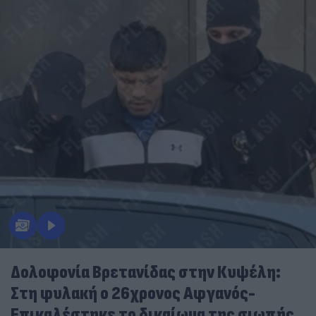
Δολοφονία Βρετανίδας στην Κυψέλη:
Στη φυλακή ο 26χρονος Αφγανός-
Επικαλέστηκε το δικαίωμα της σιωπής