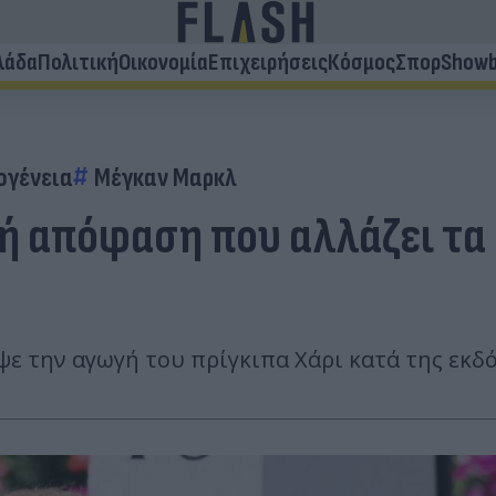
λάδα
Πολιτική
Οικονομία
Επιχειρήσεις
Κόσμος
Σπορ
Showb
ογένεια
Μέγκαν Μαρκλ
κή απόφαση που αλλάζει τα
 την αγωγή του πρίγκιπα Χάρι κατά της εκδότρ