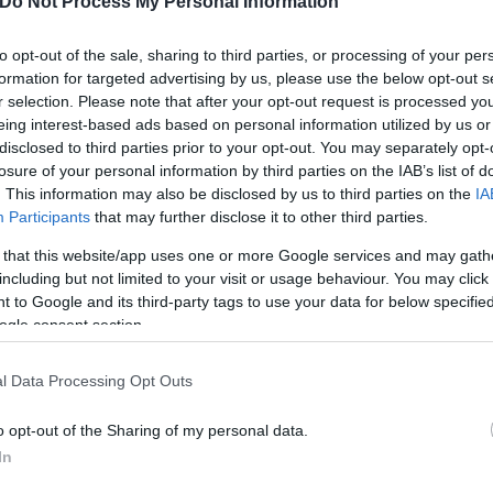
Do Not Process My Personal Information
to opt-out of the sale, sharing to third parties, or processing of your per
formation for targeted advertising by us, please use the below opt-out s
ά τις υποψίες που μπορούσαν να δημιουργήσουν ορ
r selection. Please note that after your opt-out request is processed y
ία που να αποδεικνύουν ότι οι πληροφορίες αποκτ
eing interest-based ads based on personal information utilized by us or
όμενο των δημοσιευμάτων
θα μπορούσε να προέ
disclosed to third parties prior to your opt-out. You may separately opt-
οσώπους των προσώπων που προσέφυγαν στη Δικαιο
losure of your personal information by third parties on the IAB’s list of
. This information may also be disclosed by us to third parties on the
IA
Participants
that may further disclose it to other third parties.
 that this website/app uses one or more Google services and may gath
including but not limited to your visit or usage behaviour. You may click 
 to Google and its third-party tags to use your data for below specifi
ogle consent section.
l Data Processing Opt Outs
o opt-out of the Sharing of my personal data.
In