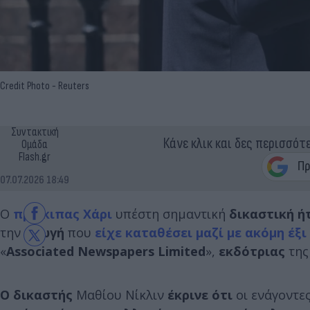
Credit Photo - Reuters
Συντακτική
Κάνε κλικ και δες περισσότ
Ομάδα
Flash.gr
07.07.2026 18:49
Ο
πρίγκιπας Χάρι
υπέστη σημαντική
δικαστική ή
την
αγωγή
που
είχε καταθέσει μαζί με ακόμη έ
«
Associated Newspapers Limited
»,
εκδότριας
της
Ο
δικαστής
Μαθίου Νίκλιν
έκρινε ότι
οι ενάγοντε