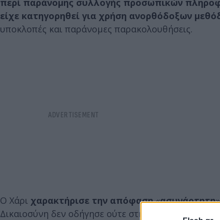
περί παράνομης συλλογής προσωπικών πληρο
είχε κατηγορηθεί για χρήση ανορθόδοξων μεθ
υποκλοπές και παράνομες παρακολουθήσεις.
Ο Χάρι
χαρακτήρισε την απόφαση
«
ασυνάρτητη
»
Δικαιοσύνη δεν οδήγησε ούτε στην απόδοση δικαι