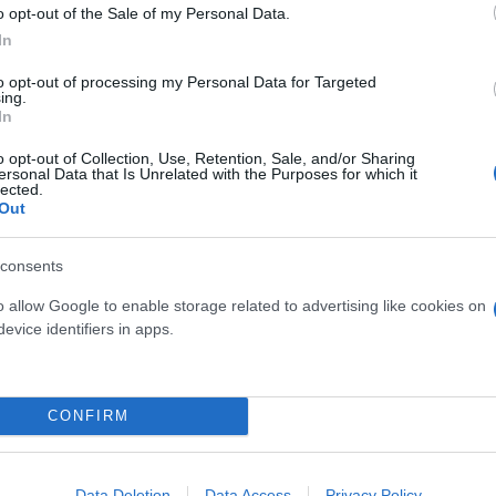
o opt-out of the Sale of my Personal Data.
In
ταθέσει ο τραγουδιστής
Έλτον Τζον
, ο σύζυγος τ
to opt-out of processing my Personal Data for Targeted
 Φροστ
, η ακτιβίστρια
Ντορίν Λόρενς
και ο πρώην 
ing.
In
o opt-out of Collection, Use, Retention, Sale, and/or Sharing
ersonal Data that Is Unrelated with the Purposes for which it
lected.
 την απόφαση
πλήρη δικαίωση της δημοσιογραφι
Out
άκτηση των δικαστικών εξόδων
, τα οποία εκτιμάτ
consents
o allow Google to enable storage related to advertising like cookies on
 Daily Mail is dismissed in full
https://t.co/Le9SZ
evice identifiers in apps.
Mail (@DailyMail)
July 7, 2026
CONFIRM
ντικότερες δικαστικές υποθέσεις που είχε προκαλέ
στόσο,
δεν επηρεάζει προηγούμενες επιτυχίες τ
ωνικών υποκλοπών
κατά της «
Mirror Group News
Data Deletion
Data Access
Privacy Policy