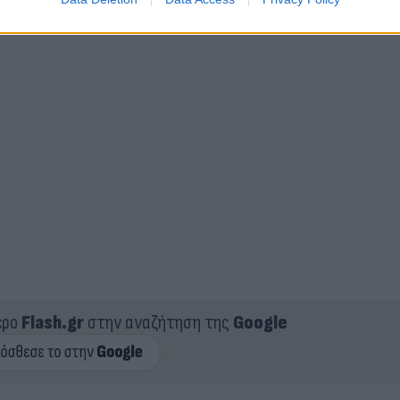
λο της εφημερίδας «
The Sun
».
ερο
Flash.gr
στην αναζήτηση της
Google