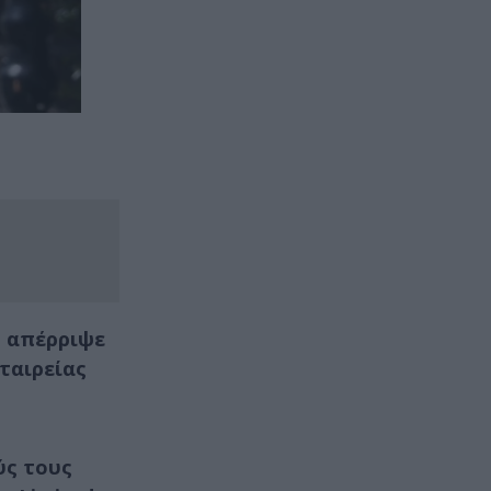
υ
απέρριψε
ταιρείας
ύς τους