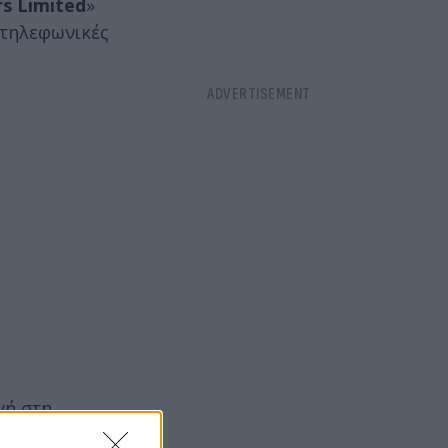
s Limited
»
 τηλεφωνικές
γή στη
ηλα,
έκανε