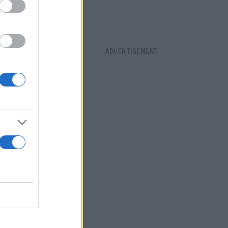
ου
Ντέιβιντ
βουλευτής
κής της
αι ότι
e5dUP
σει ο δούκας
ου στα
papers
» και