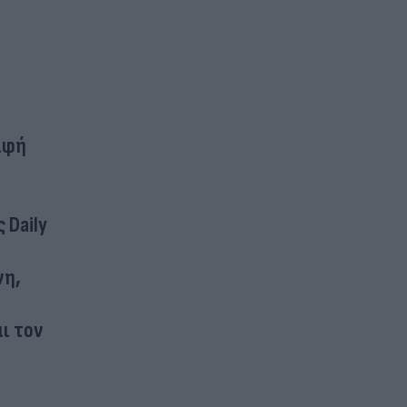
αφή
 Daily
νη,
αι τον