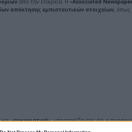
φοριών
από την εταιρεία. Η «
Associated Newspaper
όδων απόκτησης εμπιστευτικών στοιχείων
, όπως
 και «
σοκαριστική
», υποστηρίζοντας ότι η προσφυ
οσύνης ούτε στη λογοδοσία των υπευθύνων. Παράλλ