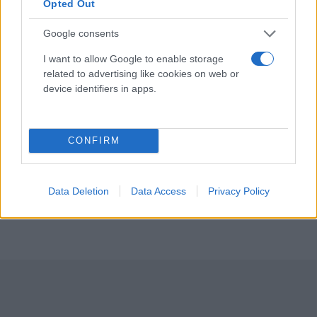
Opted Out
Πτωχευτικός κώδικας: 10 σημεία για τους
Google consents
κινδύνους του νέου νόμου από το Κίνημα Αλλαγής
I want to allow Google to enable storage
Έλλη
01.06.2021 13:32
related to advertising like cookies on web or
Κομνηνού
device identifiers in apps.
CONFIRM
Data Deletion
Data Access
Privacy Policy