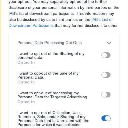
your opt-out. You may separately opt-out of the further
disclosure of your personal information by third parties on the
IAB’s list of downstream participants. This information may
also be disclosed by us to third parties on the
IAB’s List of
Downstream Participants
that may further disclose it to other
ΣΥΡΙΖΑ: Με το νέο πτωχευτικό κώδικα
third parties.
απελευθερώνονται πλήρως όλοι οι
Please note that this website/app uses one or more Google
πλειστηριασμοί ακινήτων
Personal Data Processing Opt Outs
services and may gather and store information including but
Έλλη
not limited to your visit or usage behaviour. You may click to
I want to opt-out of the Sharing of my
01.06.2021 13:46
personal data.
Κομνηνού
grant or deny consent to Google and its third-party tags to
Opted In
use your data for below specified purposes in below Google
consent section.
I want to opt-out of the Sale of my
Personal Data.
Opted In
I want to opt-out of processing my
Personal Data for Targeted Advertising.
Opted In
I want to opt-out of Collection, Use,
Retention, Sale, and/or Sharing of my
Personal Data that Is Unrelated with the
Purposes for which it was collected.