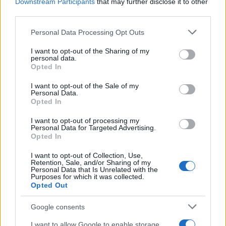
θερμοκρασιών, λόγω αυξημένου κινδύνου
Downstream Participants
that may further disclose it to other
third parties.
θερμοπληξίας και έκθεσης στον ήλιο.
Please note that this website/app uses one or more Google
Personal Data Processing Opt Outs
services and may gather and store information including but
Το θέμα ήρθε να προστεθεί στη μακρά ιταλική
not limited to your visit or usage behaviour. You may click to
I want to opt-out of the Sharing of my
συζήτηση για την πρόσβαση στις παραλίες και το
personal data.
grant or deny consent to Google and its third-party tags to
Opted In
αυξανόμενο κόστος της οργανωμένης λουτρικής
use your data for below specified purposes in below Google
consent section.
εμπειρίας. Σύμφωνα με στοιχεία της Altroconsumo,
I want to opt-out of the Sale of my
Personal Data.
η τιμή για δύο ξαπλώστρες και μία ομπρέλα σε
Opted In
ιδιωτική παραλία έχει αυξηθεί κατά 24% μέσα σε
I want to opt-out of processing my
πέντε χρόνια, εντείνοντας τη στροφή πολλών
Personal Data for Targeted Advertising.
Opted In
Ιταλών προς τις ελεύθερες παραλίες και τα
αιτήματα για μεγαλύτερη ελευθερία πρόσβασης.
I want to opt-out of Collection, Use,
Retention, Sale, and/or Sharing of my
Personal Data that Is Unrelated with the
Purposes for which it was collected.
Opted Out
Google consents
I want to allow Google to enable storage