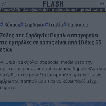
ιδήσεων
Ελλάδα
Πολιτική
Οικονομία
Επιχειρήσεις
Κόσμος
Σπορ
Showbiz
Weekend
Κόσμος
Σαρδηνία
Ιταλία
Παραλίες
Σάλος στη Σαρδηνία: Παραλία απαγορεύει
τις ομπρέλες σε όσους είναι από 10 έως 65
ετών
«Φωτιά» τα σχόλια στα social media μετά την
πρωτοφανή απόφαση του ιταλικού δήμου. «Άρα για
να έρθω στην παραλία με ομπρέλα πρέπει είτε να
φέρω τον παππού μου είτε να κάνω παιδί μέχρι
αύριο;»