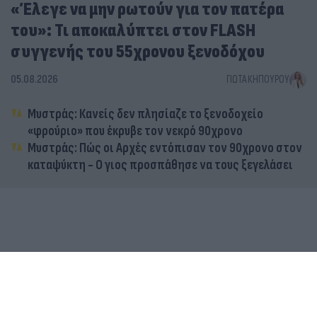
«Έλεγε να μην ρωτούν για τον πατέρα
του»: Τι αποκαλύπτει στον FLASH
συγγενής του 55χρονου ξενοδόχου
05.08.2026
ΓΙΏΤΑ ΚΗΠΟΥΡΟΎ
Μυστράς: Κανείς δεν πλησίαζε το ξενοδοχείο
«φρούριο» που έκρυβε τον νεκρό 90χρονο
Μυστράς: Πώς οι Αρχές εντόπισαν τον 90χρονο στον
καταψύκτη - Ο γιος προσπάθησε να τους ξεγελάσει