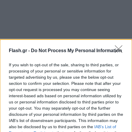
Flash.gr -
Do Not Process My Personal Information
«Για να στήσω ομπρέλα πρέπει να νοικιάσω παιδί;»,
σχολίασε κάποιος κάτω από ανάρτηση με τις
If you wish to opt-out of the sale, sharing to third parties, or
οδηγίες στη σελίδα του δήμου Villasimìus στο
processing of your personal or sensitive information for
Facebook. Άλλος αστειεύτηκε: «Άρα για να έρθω
targeted advertising by us, please use the below opt-out
στην παραλία με ομπρέλα πρέπει είτε να φέρω τον
section to confirm your selection. Please note that after your
opt-out request is processed you may continue seeing
παππού μου είτε να κάνω παιδί μέχρι αύριο;».
interest-based ads based on personal information utilized by
us or personal information disclosed to third parties prior to
Άλλοι, ωστόσο, εξέφρασαν σοβαρές επιφυλάξεις,
your opt-out. You may separately opt-out of the further
disclosure of your personal information by third parties on the
υποστηρίζοντας ότι η απαγόρευση δημιουργεί
IAB’s list of downstream participants. This information may
ζητήματα υγείας, ιδιαίτερα σε περιόδους υψηλών
also be disclosed by us to third parties on the
IAB’s List of