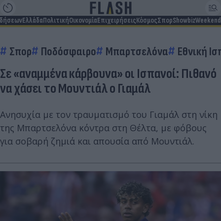
ιδήσεων
Ελλάδα
Πολιτική
Οικονομία
Επιχειρήσεις
Κόσμος
Σπορ
Showbiz
Weekend
Σπορ
Ποδόσφαιρο
Μπαρτσελόνα
Εθνική Ισ
Σε «αναμμένα κάρβουνα» οι Ισπανοί: Πιθανό
να χάσει το Μουντιάλ ο Γιαμάλ
Ανησυχία με τον τραυματισμό του Γιαμάλ στη νίκη
της Μπαρτσελόνα κόντρα στη Θέλτα, με φόβους
για σοβαρή ζημιά και απουσία από Μουντιάλ.