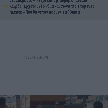
θερμοκρασία - Μέχρι και 6 μποφόρ οι άνεμοι
Καιρός: Έρχεται νέο κύμα καύσωνα τις επόμενες
ημέρες - Πού θα «χτυπήσουν» τα 40άρια