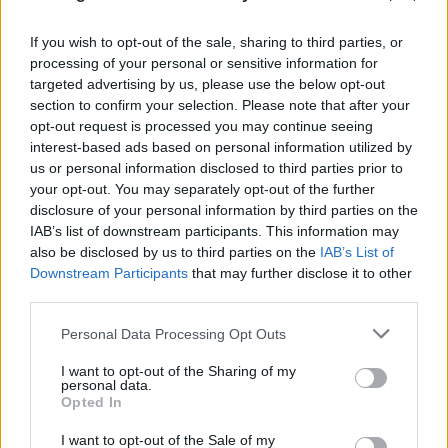
If you wish to opt-out of the sale, sharing to third parties, or
processing of your personal or sensitive information for
targeted advertising by us, please use the below opt-out
section to confirm your selection. Please note that after your
opt-out request is processed you may continue seeing
interest-based ads based on personal information utilized by
us or personal information disclosed to third parties prior to
your opt-out. You may separately opt-out of the further
disclosure of your personal information by third parties on the
Το τέλος στελεχών του ΣΚΑΪ: Το χρονικό ενός
IAB’s list of downstream participants. This information may
προαναγγελθέντος «θανάτου» με σφραγίδα Γιάννη
also be disclosed by us to third parties on the
IAB’s List of
Αλαφούζου
Downstream Participants
that may further disclose it to other
third parties.
07.08.2026
ΧΡΊΣΛΑ ΓΕΩΡΓΑΚΟΠΟΎΛΟΥ
Please note that this website/app uses one or more Google
Personal Data Processing Opt Outs
services and may gather and store information including but
not limited to your visit or usage behaviour. You may click to
I want to opt-out of the Sharing of my
personal data.
grant or deny consent to Google and its third-party tags to
Opted In
use your data for below specified purposes in below Google
consent section.
I want to opt-out of the Sale of my