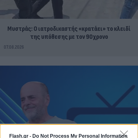
Μυστράς: Ο ιατροδικαστής «κρατάει» το κλειδί
της υπόθεσης με τον 90χρονο
07.08.2026
Flash.gr -
Do Not Process My Personal Information