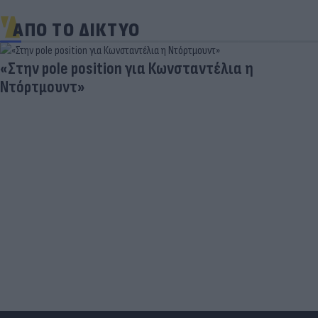
ΑΠΟ ΤΟ ΔΙΚΤΥΟ
Δραματικός ο απολογισμός από τις μεγάλες
φωτιές - «Κόκκινα» 118 κτίρια σε 325 ελέγχους