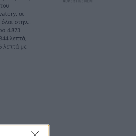
 του
atory, οι
όλοι στην...
ρά 4.873
844 λεπτά,
5 λεπτά με