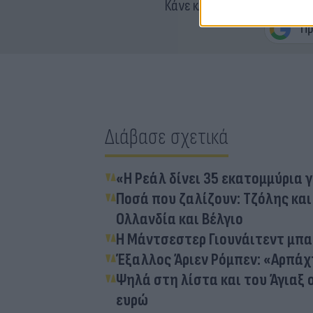
Κάνε κλικ και δες περισσότ
Διάβασε σχετικά
«Η Ρεάλ δίνει 35 εκατομμύρια 
Ποσά που ζαλίζουν: Τζόλης και
Ολλανδία και Βέλγιο
Η Μάντσεστερ Γιουνάιτεντ μπαί
Έξαλλος Άριεν Ρόμπεν: «Αρπάχτ
Ψηλά στη λίστα και του Άγιαξ
ευρώ