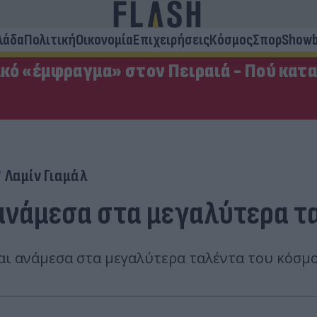
λάδα
Πολιτική
Οικονομία
Επιχειρήσεις
Κόσμος
Σπορ
Showb
κό «έμφραγμα» στον Πειραιά - Πού κατ
Λαμίν Γιαμάλ
α ανάμεσα στα μεγαλύτερα 
ι ανάμεσα στα μεγαλύτερα ταλέντα του κόσμου