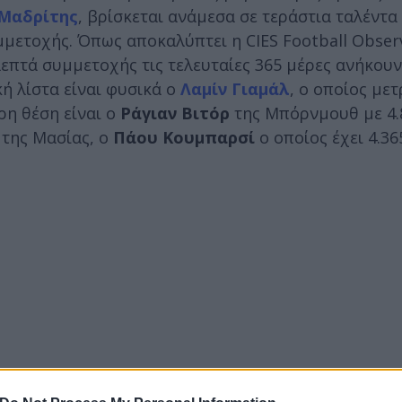
 Μαδρίτης
, βρίσκεται ανάμεσα σε τεράστια ταλέντα
ετοχής. Όπως αποκαλύπτει η CIES Football Observ
επτά συμμετοχής τις τελευταίες 365 μέρες ανήκουν 
ή λίστα είναι φυσικά ο
Λαμίν Γιαμάλ
, ο οποίος μετ
ρη θέση είναι ο
Ράγιαν Βιτόρ
της Μπόρνμουθ με 4.
 της Μασίας, ο
Πάου Κουμπαρσί
ο οποίος έχει 4.36