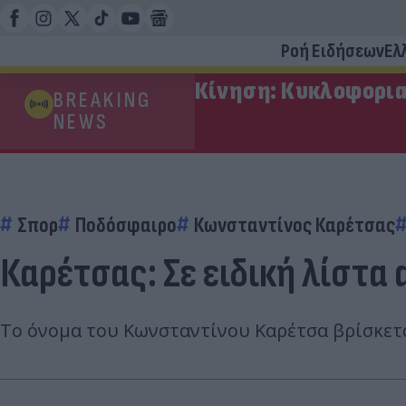
Ροή Ειδήσεων
Ελ
Κίνηση: Κυκλοφορια
BREAKING
NEWS
Σπορ
Ποδόσφαιρο
Κωνσταντίνος Καρέτσας
Καρέτσας: Σε ειδική λίστ
Το όνομα του Κωνσταντίνου Καρέτσα βρίσκετα