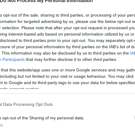
Do Not Process My Personal Information
to opt-out of the sale, sharing to third parties, or processing of your per
formation for targeted advertising by us, please use the below opt-out s
ος Καρέτσας, ο οποίος φιγουράρει στην 4η θέση τη
r selection. Please note that after your opt-out request is processed y
είναι μάλιστα πάνω από ποδοσφαιριστές του υψηλότ
eing interest-based ads based on personal information utilized by us or
33) και ο Ντιομαντέ της Λειψίας (3.318).
disclosed to third parties prior to your opt-out. You may separately opt-
losure of your personal information by third parties on the IAB’s list of
. This information may also be disclosed by us to third parties on the
IA
Participants
that may further disclose it to other third parties.
 that this website/app uses one or more Google services and may gath
including but not limited to your visit or usage behaviour. You may click 
 to Google and its third-party tags to use your data for below specifi
ogle consent section.
l Data Processing Opt Outs
o opt-out of the Sharing of my personal data.
In