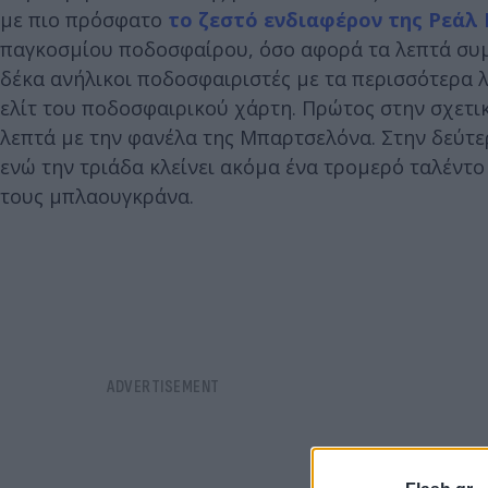
με πιο πρόσφατο
το ζεστό ενδιαφέρον της Ρεάλ
παγκοσμίου ποδοσφαίρου, όσο αφορά τα λεπτά συμμ
δέκα ανήλικοι ποδοσφαιριστές με τα περισσότερα λ
ελίτ του ποδοσφαιρικού χάρτη. Πρώτος στην σχετικ
λεπτά με την φανέλα της Μπαρτσελόνα. Στην δεύτε
ενώ την τριάδα κλείνει ακόμα ένα τρομερό ταλέντο
τους μπλαουγκράνα.