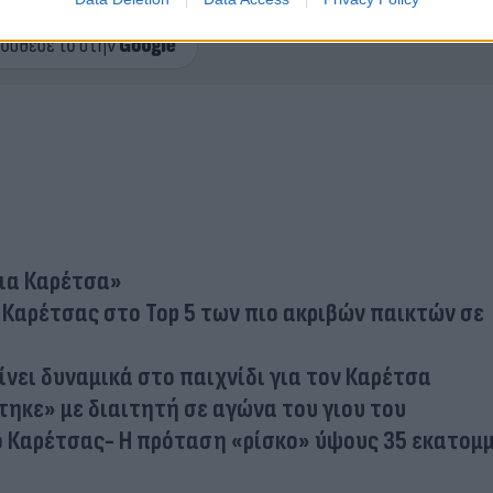
ερο
Flash.gr
στην αναζήτηση της
Google
για Καρέτσα»
 Καρέτσας στο Top 5 των πιο ακριβών παικτών σε
νει δυναμικά στο παιχνίδι για τον Καρέτσα
ηκε» με διαιτητή σε αγώνα του γιου του
 ο Καρέτσας- Η πρόταση «ρίσκο» ύψους 35 εκατομ