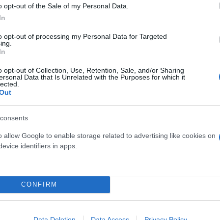
o opt-out of the Sale of my Personal Data.
In
to opt-out of processing my Personal Data for Targeted
ing.
In
o opt-out of Collection, Use, Retention, Sale, and/or Sharing
ersonal Data that Is Unrelated with the Purposes for which it
lected.
Out
consents
o allow Google to enable storage related to advertising like cookies on
evice identifiers in apps.
CONFIRM
Data Deletion
Data Access
Privacy Policy