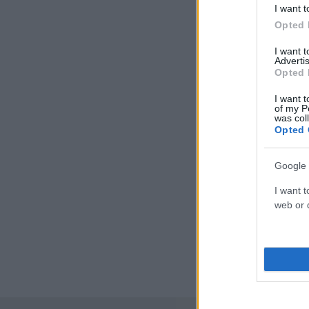
I want t
Opted 
I want 
Advertis
Opted 
I want t
of my P
was col
Opted 
Google 
I want t
web or d