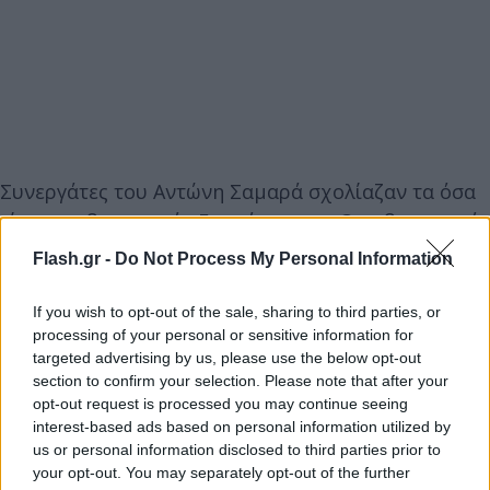
Συνεργάτες του Αντώνη Σαμαρά σχολίαζαν τα όσα
είπε ο κυβερνητικός Εκπρόσωπος: «Ο κυβερνητικός
εκπρόσωπος κ.Π.Μαρινάκης, σχολιάζοντας τη
Flash.gr -
Do Not Process My Personal Information
σημερινή αίτηση του πρώην πρωθυπουργού της
Ελλάδος Αντώνη Σαμαρά στον Αρειο Πάγο, δήλωσε
If you wish to opt-out of the sale, sharing to third parties, or
μεταξύ άλλων, επί λέξει, το εξής; «το 2023 αν
processing of your personal or sensitive information for
targeted advertising by us, please use the below opt-out
θυμάμαι καλά, ο κύριος Σαμαράς ήταν και
section to confirm your selection. Please note that after your
υποψήφιος με τη Νέα Δημοκρατία". Αν θυμόμαστε
opt-out request is processed you may continue seeing
καλά, η ΝΔ το 2023 είχε πρόεδρο τον Κυριάκο
interest-based ads based on personal information utilized by
us or personal information disclosed to third parties prior to
Μητσοτάκη. Έχει κάποια σχέση η Νέα Δημοκρατία
your opt-out. You may separately opt-out of the further
με την υπόθεση; Εχει ο Κυριάκος Μητσοτάκης,