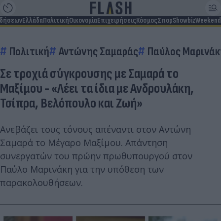
ιδήσεων
Ελλάδα
Πολιτική
Οικονομία
Επιχειρήσεις
Κόσμος
Σπορ
Showbiz
Weekend
Πολιτική
Αντώνης Σαμαράς
Παύλος Μαρινάκ
Σε τροχιά σύγκρουσης με Σαμαρά το
Μαξίμου - «Λέει τα ίδια με Ανδρουλάκη,
Τσίπρα, Βελόπουλο και Ζωή»
Ανεβάζει τους τόνους απέναντι στον Αντώνη
Σαμαρά το Μέγαρο Μαξίμου. Απάντηση
συνεργατών του πρώην πρωθυπουργού στον
Παύλο Μαρινάκη για την υπόθεση των
παρακολουθήσεων.