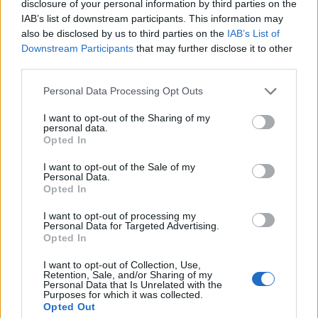
disclosure of your personal information by third parties on the
μήπως; Γιατί λοιπόν ο κ.Μαρινάκης συσχετίζει την
IAB’s list of downstream participants. This information may
παρακολούθηση του κ.Σαμαρά με τη Νέα
also be disclosed by us to third parties on the
IAB’s List of
Downstream Participants
that may further disclose it to other
Δημοκρατία και τις εκλογές του 2023;».
third parties.
Please note that this website/app uses one or more Google
Personal Data Processing Opt Outs
«Πυρά» για πρώτη φορά από Γεωργιάδη
services and may gather and store information including but
not limited to your visit or usage behaviour. You may click to
I want to opt-out of the Sharing of my
Αίσθηση προκαλεί το γεγονός ότι, νωρίτερα, ο
personal data.
grant or deny consent to Google and its third-party tags to
Opted In
υπουργός Υγείας
Άδωνις Γεωργιάδης
ο οποίος
use your data for below specified purposes in below Google
consent section.
παγίως μέχρι σήμερα δεν σχολίαζε καμία δήλωση
I want to opt-out of the Sale of my
Personal Data.
του πρώην πρωθυπουργού, αναφέρθηκε στα όσα
Opted In
είπε ο κ. Σαμαράς υποστηρίζοντας ότι τα όσα είπε
I want to opt-out of processing my
δεν είναι αλήθεια.
Personal Data for Targeted Advertising.
Opted In
I want to opt-out of Collection, Use,
«Αυτή είναι μια κατηγορία που έλεγε, ο Τσίπρας, ο
Retention, Sale, and/or Sharing of my
Κασσελάκης, ο Ανδρουλάκης, ο Βελόπουλος και
Personal Data that Is Unrelated with the
Purposes for which it was collected.
λυπούμαι που το ακούω από τον Σαμαρά, δεν ξέρω
Opted Out