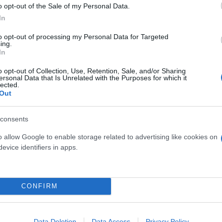
o opt-out of the Sale of my Personal Data.
«γλυκοκοιτάζει» πλέον τον τίτλο - Οι πιθανότητες
In
to opt-out of processing my Personal Data for Targeted
ing.
χει βρει, αναζητείται... δημιουργική έμπνευση σ
In
o opt-out of Collection, Use, Retention, Sale, and/or Sharing
Νίκολιτς και το ακόμη ένα φετινό διπλό που την έ
ersonal Data that Is Unrelated with the Purposes for which it
lected.
Out
μπαρ να θυμίζεις...
α σερί εντός έδρας ματς απο το 1970
consents
ση μεταξύ Ταρέμι και Ρότα
o allow Google to enable storage related to advertising like cookies on
evice identifiers in apps.
CONFIRM
α
Ζαλγκίρις
Data Deletion
Data Access
Privacy Policy