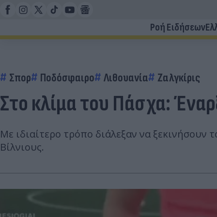
Ροή Ειδήσεων
Ελ
Σπορ
Ποδόσφαιρο
Λιθουανία
Ζαλγκίρις
Στο κλίμα του Πάσχα: Έναρ
Με ιδιαίτερο τρόπο διάλεξαν να ξεκινήσουν τ
Βίλνιους.