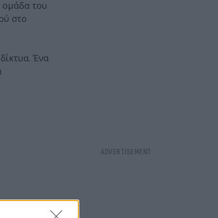
α ομάδα του
ού στο
 δίκτυα. Ένα
α