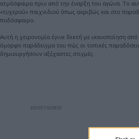
ατμόσφαιρα πριν από την έναρξη του αγώνα. Το αυ
«τυχερού» παιχνιδιού όπως ακριβώς και στο παραδ
ποδόσφαιρο.
Αυτή η χειρονομία έγινε δεκτή με ικανοποίηση από 
όμορφο παράδειγμα του πώς οι τοπικές παραδόσει
δημιουργήσουν αξέχαστες στιγμές.