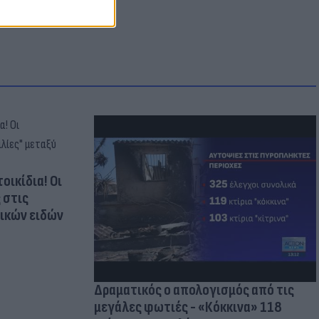
οικίδια! Οι
 στις
τικών ειδών
Δραματικός ο απολογισμός από τις
μεγάλες φωτιές - «Κόκκινα» 118