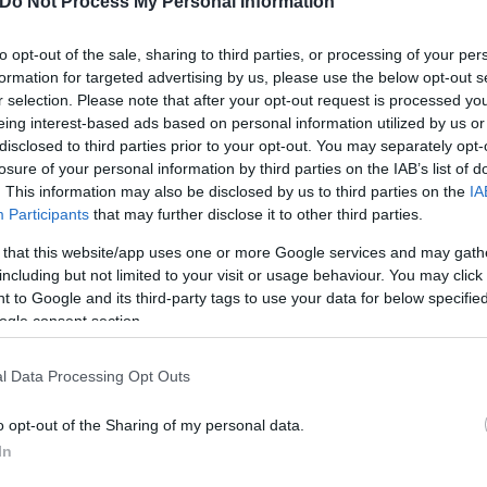
Do Not Process My Personal Information
to opt-out of the sale, sharing to third parties, or processing of your per
GG TAP > COIN TOSS 🥚
formation for targeted advertising by us, please use the below opt-out s
r selection. Please note that after your opt-out request is processed y
eing interest-based ads based on personal information utilized by us or
d Žalgiris Vilnius determined who would kick off in th
disclosed to third parties prior to your opt-out. You may separately opt-
 flipping a coin.
pic.twitter.com/sjgWSWBB4p
losure of your personal information by third parties on the IAB’s list of
. This information may also be disclosed by us to third parties on the
IA
ers (@MenInBlazers)
April 5, 2026
Participants
that may further disclose it to other third parties.
 that this website/app uses one or more Google services and may gath
ερο
Flash.gr
στην αναζήτηση της
Google
including but not limited to your visit or usage behaviour. You may click 
 to Google and its third-party tags to use your data for below specifi
ogle consent section.
l Data Processing Opt Outs
o opt-out of the Sharing of my personal data.
In