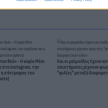
τον θεό» - Η κυρία Μέσι
Και οι μαϊμούδες έχουν κατ
 στο Instagram, την
επιστήμονες ρίχνουν φως
ι η σύντροφος του
"φιλίες" μεταξύ διαφορε
hoto)