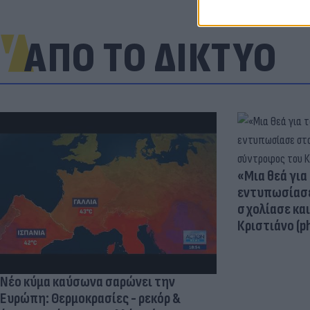
ΑΠΟ ΤΟ ΔΙΚΤΥΟ
«Μια θεά για 
εντυπωσίασε
σχολίασε κα
Κριστιάνο (p
Νέο κύμα καύσωνα σαρώνει την
Ευρώπη: Θερμοκρασίες - ρεκόρ &