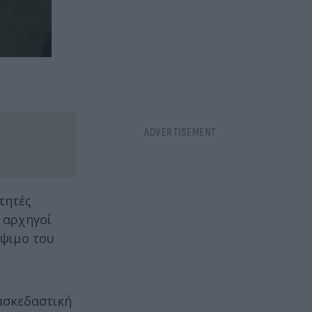
τητές
 αρχηγοί
ίψιμο του
ιασκεδαστική