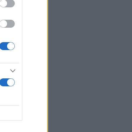
 να τον
την
κανε