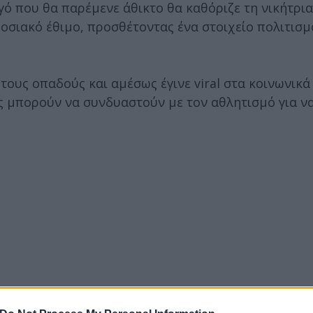
γό που θα παρέμενε άθικτο θα καθόριζε τη νικήτρι
οσιακό έθιμο, προσθέτοντας ένα στοιχείο πολιτισμ
τους οπαδούς και αμέσως έγινε viral στα κοινωνικά
ς μπορούν να συνδυαστούν με τον αθλητισμό για ν