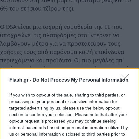
6% του ετήσιου τζίρου της).
Ο DSA είναι μια ισχυρή νομοθεσία της ΕΕ που
υποχρεώνει τις πλατφόρμες στο Ίντερνετ να
λαμβάνουν μέτρα για να προστατεύουν τους
χρήστες τους από παράνομα και/ή επικίνδυνα
περιεχόμενα και προϊόντα. Οι πιο μεγάλες απ'
αυτές τις πλατφόρμες, μια κατηγορία στην οποία
ανήκει η Shein, υπόκεινται εξάλλου σε καθεστώς
Flash.gr -
Do Not Process My Personal Information
ενισχυμένων κανόνων και ελέγχων.
If you wish to opt-out of the sale, sharing to third parties, or
processing of your personal or sensitive information for
targeted advertising by us, please use the below opt-out
section to confirm your selection. Please note that after your
opt-out request is processed you may continue seeing
interest-based ads based on personal information utilized by
us or personal information disclosed to third parties prior to