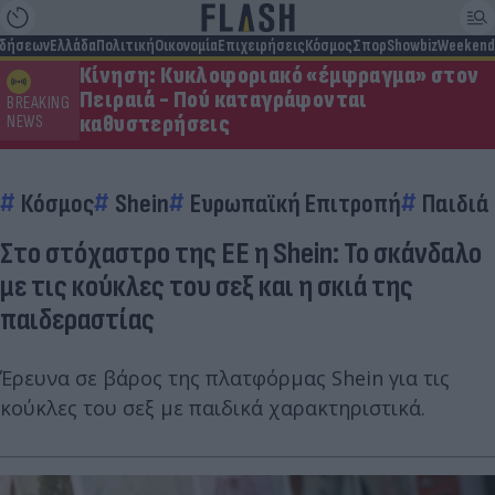
ιδήσεων
Ελλάδα
Πολιτική
Οικονομία
Επιχειρήσεις
Κόσμος
Σπορ
Showbiz
Weekend
Κίνηση: Κυκλοφοριακό «έμφραγμα» στον
Πειραιά - Πού καταγράφονται
BREAKING
καθυστερήσεις
NEWS
Κόσμος
Shein
Ευρωπαϊκή Επιτροπή
Παιδιά
Στο στόχαστρο της ΕΕ η Shein: Το σκάνδαλο
με τις κούκλες του σεξ και η σκιά της
παιδεραστίας
Έρευνα σε βάρος της πλατφόρμας Shein για τις
κούκλες του σεξ με παιδικά χαρακτηριστικά.