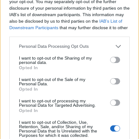
your opt-out. You may separately opt-out of the further
disclosure of your personal information by third parties on the
IAB’s list of downstream participants. This information may
also be disclosed by us to third parties on the
IAB’s List of
Downstream Participants
that may further disclose it to other
third parties.
Please note that this website/app uses one or more Google
Personal Data Processing Opt Outs
services and may gather and store information including but
not limited to your visit or usage behaviour. You may click to
I want to opt-out of the Sharing of my
personal data.
grant or deny consent to Google and its third-party tags to
Opted In
use your data for below specified purposes in below Google
consent section.
I want to opt-out of the Sale of my
Personal Data.
Opted In
I want to opt-out of processing my
Personal Data for Targeted Advertising.
Opted In
I want to opt-out of Collection, Use,
Retention, Sale, and/or Sharing of my
Personal Data that Is Unrelated with the
Purposes for which it was collected.