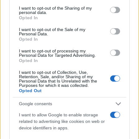
services and may gather and store information including but
αγωνιστική στις αναμετρήσεις: Ολυμπιακός -
not limited to your visit or usage behaviour. You may click to
I want to opt-out of the Sharing of my
personal data.
Ατρόμητος 3-0 (30.001 εισιτήρια), ΑΕΚ - Άρης
grant or deny consent to Google and its third-party tags to
Opted In
use your data for below specified purposes in below Google
(26.321) και ΠΑΟΚ - Κηφισιά (15.057).
consent section.
I want to opt-out of the Sale of my
Personal Data.
Opted In
Αναλυτικά οι αγωνιστικές:
I want to opt-out of processing my
Personal Data for Targeted Advertising.
1η: 36.294
Opted In
2η: 66.522
I want to opt-out of Collection, Use,
3η: 39.025
Retention, Sale, and/or Sharing of my
Personal Data that Is Unrelated with the
4η: 37.280
Purposes for which it was collected.
Opted Out
5η: 70.203
6η: 33.288
Google consents
7η: 52.521
I want to allow Google to enable storage
8η: 69.919
related to advertising like cookies on web or
9η: 70.053
device identifiers in apps.
10η: 29.795