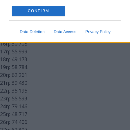
11η: 82.442
12η: 31.232
CONFIRM
13η: 84.973
14η: 24.265
Data Deletion
Data Access
Privacy Policy
15η: 89.199
16η: 30.708
17η: 55.999
18η: 49.173
19η: 58.784
20η: 62.261
21η: 39.430
22η: 35.195
23η: 55.593
24η: 79.146
25η: 48.717
26η: 74.406
27η: 62.397