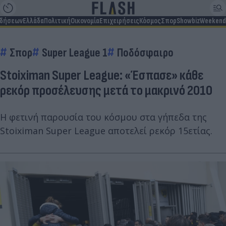
ιδήσεων
Ελλάδα
Πολιτική
Οικονομία
Επιχειρήσεις
Κόσμος
Σπορ
Showbiz
Weekend
Σπορ
Super League 1
Ποδόσφαιρο
Stoiximan Super League: «Έσπασε» κάθε
ρεκόρ προσέλευσης μετά το μακρινό 2010
Η φετινή παρουσία του κόσμου στα γήπεδα της
Stoiximan Super League αποτελεί ρεκόρ 15ετίας.