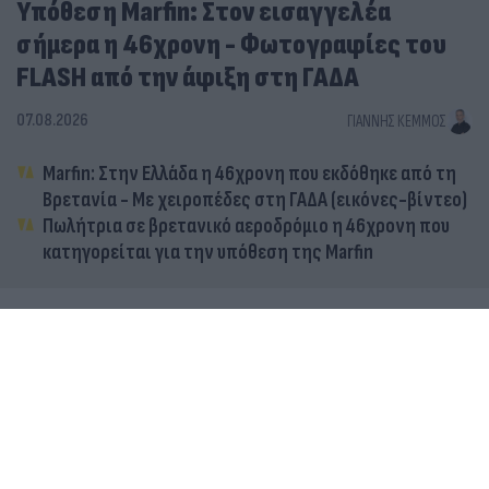
Υπόθεση Marfin: Στον εισαγγελέα
σήμερα η 46χρονη - Φωτογραφίες του
FLASH από την άφιξη στη ΓΑΔΑ
07.08.2026
ΓΙΆΝΝΗΣ ΚΈΜΜΟΣ
Marfin: Στην Ελλάδα η 46χρονη που εκδόθηκε από τη
Βρετανία - Με χειροπέδες στη ΓΑΔΑ (εικόνες-βίντεο)
Πωλήτρια σε βρετανικό αεροδρόμιο η 46χρονη που
κατηγορείται για την υπόθεση της Marfin