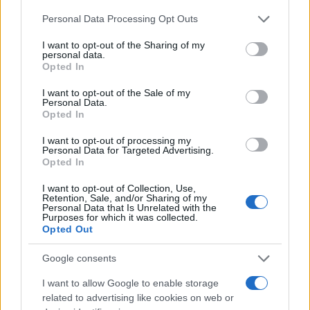
Please note that this website/app uses one or more Google
Personal Data Processing Opt Outs
services and may gather and store information including but
not limited to your visit or usage behaviour. You may click to
I want to opt-out of the Sharing of my
personal data.
grant or deny consent to Google and its third-party tags to
Opted In
use your data for below specified purposes in below Google
consent section.
I want to opt-out of the Sale of my
Personal Data.
Opted In
I want to opt-out of processing my
Personal Data for Targeted Advertising.
Opted In
I want to opt-out of Collection, Use,
Retention, Sale, and/or Sharing of my
Personal Data that Is Unrelated with the
Purposes for which it was collected.
Opted Out
Από την πλευρά του, ο Κρις Ράιτ παρουσίασε τις
Google consents
πρωτοβουλίες των ΗΠΑ για την ενίσχυση της
I want to allow Google to enable storage
ενεργειακής συνεργασίας στην περιοχή, με
related to advertising like cookies on web or
επίκεντρο τον Κάθετο Διάδρομο, αλλά και την