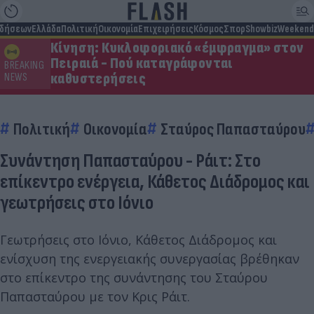
ιδήσεων
Ελλάδα
Πολιτική
Οικονομία
Επιχειρήσεις
Κόσμος
Σπορ
Showbiz
Weekend
Κίνηση: Κυκλοφοριακό «έμφραγμα» στον
Πειραιά - Πού καταγράφονται
BREAKING
καθυστερήσεις
NEWS
Πολιτική
Οικονομία
Σταύρος Παπασταύρου
Συνάντηση Παπασταύρου - Ράιτ: Στο
επίκεντρο ενέργεια, Κάθετος Διάδρομος και
γεωτρήσεις στο Ιόνιο
Γεωτρήσεις στο Ιόνιο, Κάθετος Διάδρομος και
ενίσχυση της ενεργειακής συνεργασίας βρέθηκαν
στο επίκεντρο της συνάντησης του Σταύρου
Παπασταύρου με τον Κρις Ράιτ.