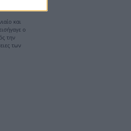
ιαίο και
εισήγαγε ο
ός την
ειες των