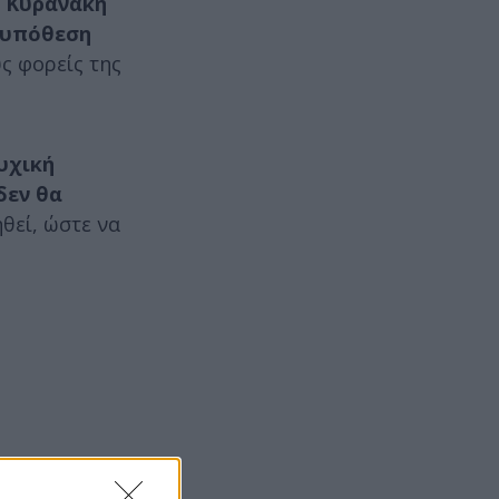
 Κυρανάκη
 υπόθεση
ς φορείς της
υχική
δεν θα
θεί, ώστε να