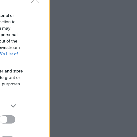
sonal or
ection to
ou may
 personal
out of the
 downstream
B’s List of
er and store
to grant or
ed purposes