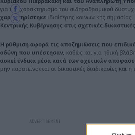
Κυριάκου Πιερρακάκη και του Αναπληρωτή Υπ
για τον χαρακτηρισμό του σιδηροδρομικού δυστυχ
χαρακτηρίστηκε
ιδιαίτερης κοινωνικής σημασίας,
Κεντρικής Κυβέρνησης στις σχετικές δικαστικέ
Η ρύθμιση αφορά τις αποζημιώσεις που επιδικά
οδύνη που υπέστησαν,
καθώς και για ηθική βλάβη
ασκεί ένδικα μέσα κατά των σχετικών αποφάσε
μην παρατείνονται οι δικαστικές διαδικασίες και 