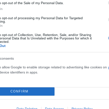
o opt-out of the Sale of my Personal Data.
In
to opt-out of processing my Personal Data for Targeted
ing.
In
o opt-out of Collection, Use, Retention, Sale, and/or Sharing
ersonal Data that Is Unrelated with the Purposes for which it
lected.
Out
consents
o allow Google to enable storage related to advertising like cookies on
ν Υπουργό Εθνικής Οικονομίας και Οικονομικών
evice identifiers in apps.
θεια της Πολιτείας τα τελευταία χρόνια να στηρίζε
ς.
Στο ίδιο πνεύμα είχαν κινηθεί και οι αποφάσει
ολύχρονη δικαστική ταλαιπωρία των πληγέντων, ενώ 
CONFIRM
 τα Τέμπη, το δημόσιο είχε αποσυρθεί από το δικ
Αναπληρωτή Υπουργού Υποδομών και Μεταφορώ
Data Deletion
Data Access
Privacy Policy