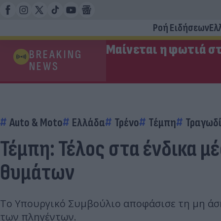
Ροή Ειδήσεων
Ελ
Μαίνεται η φωτιά στ
BREAKING
NEWS
Auto & Moto
Ελλάδα
Τρένο
Τέμπη
Τραγωδί
Τέμπη: Τέλος στα ένδικα μ
θυμάτων
Το Υπουργικό Συμβούλιο αποφάσισε τη μη άσκ
των πληγέντων.