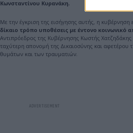
Κωνσταντίνου Κυρανάκη.
Με την έγκριση της εισήγησης αυτής, η κυβέρνηση ε
δίκαιο τρόπο υποθέσεις με έντονο κοινωνικό 
Αντιπρόεδρος της Κυβέρνησης Κωστής Χατζηδάκης 
ταχύτερη απονομή της Δικαιοσύνης και αφετέρου τ
θυμάτων και των τραυματιών.