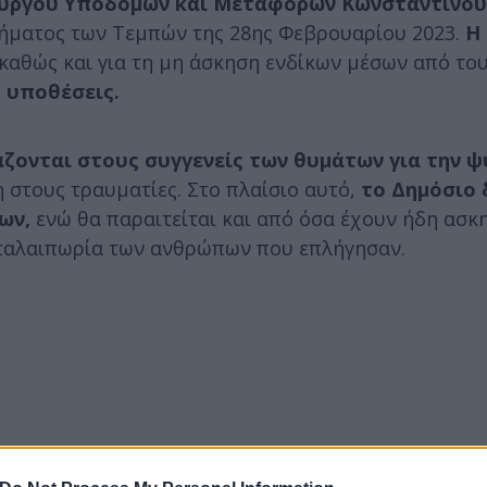
ουργού Υποδομών και Μεταφορών Κωνσταντίνου
ήματος των Τεμπών της 28ης Φεβρουαρίου 2023.
Η
 καθώς και για τη μη άσκηση ενδίκων μέσων από του
ς υποθέσεις.
ζονται στους συγγενείς των θυμάτων για την ψ
 στους τραυματίες. Στο πλαίσιο αυτό,
το Δημόσιο 
ων,
ενώ θα παραιτείται και από όσα έχουν ήδη ασκη
η ταλαιπωρία των ανθρώπων που επλήγησαν.