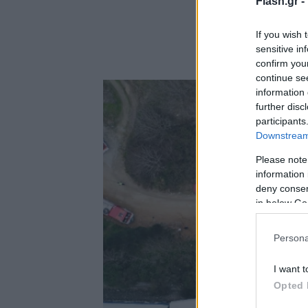
Flash.gr -
If you wish 
sensitive in
confirm you
continue se
information 
further disc
participants
Downstream 
Please note
information 
deny consent
in below Go
Persona
I want t
Opted 