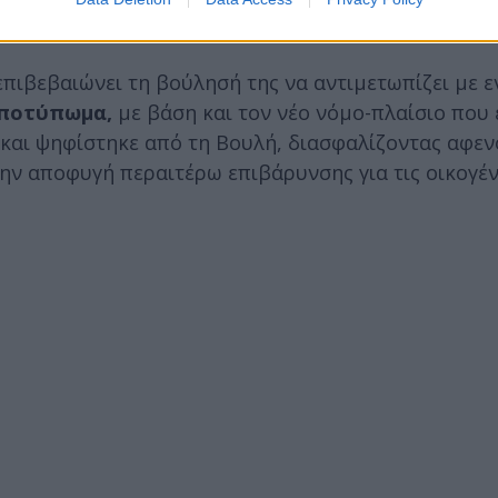
πιβεβαιώνει τη βούλησή της να αντιμετωπίζει με εν
αποτύπωμα,
με βάση και τον νέο νόμο-πλαίσιο που 
και ψηφίστηκε από τη Βουλή, διασφαλίζοντας αφεν
ην αποφυγή περαιτέρω επιβάρυνσης για τις οικογέν