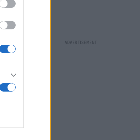
 Κυριάκο
ι ουσιαστικά
ς για το
και για τις
αίωμα
ν