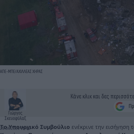
ΑΠΕ-ΜΠΕ/ΑΧΙΛΛΕΑΣ ΧΗΡΑΣ
Κάνε κλικ και δες περισσότ
Γιώργος
Σκευοφύλαξ
Το Υπουργικό Συμβούλιο
ενέκρινε την εισήγηση 
29.04.2026 19:49