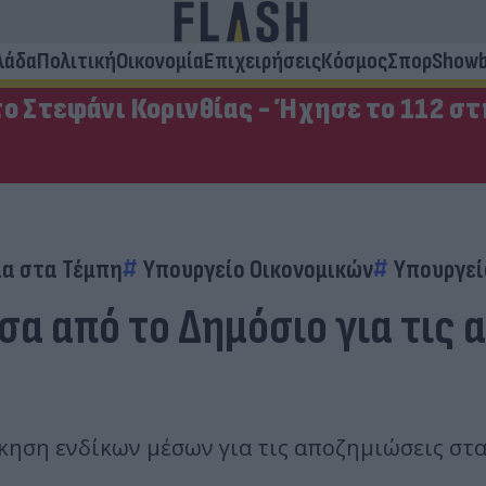
λάδα
Πολιτική
Οικονομία
Επιχειρήσεις
Κόσμος
Σπορ
Showb
ο Στεφάνι Κορινθίας - Ήχησε το 112 σ
α στα Τέμπη
Υπουργείο Οικονομικών
Υπουργεί
έσα από το Δημόσιο για τις
ηση ενδίκων μέσων για τις αποζημιώσεις στα