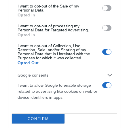
consent section.
I want to opt-out of the Sale of my
Personal Data.
Opted In
I want to opt-out of processing my
Personal Data for Targeted Advertising.
Opted In
Το ΑΤ Αγράφων ανέλαβε την προανάκριση και
I want to opt-out of Collection, Use,
παρήγγειλε την ιατροδικαστική εξέταση του
Retention, Sale, and/or Sharing of my
Personal Data that Is Unrelated with the
θανόντος στην αρμόδια υπηρεσία Στερεάς Ελλάδας.
Purposes for which it was collected.
Opted Out
Κάνε κλικ και δες περισσότερο
Google consents
Flash.gr
στην αναζήτηση της
Google
I want to allow Google to enable storage
related to advertising like cookies on web or
device identifiers in apps.
CONFIRM
Διάβασε σχετικά