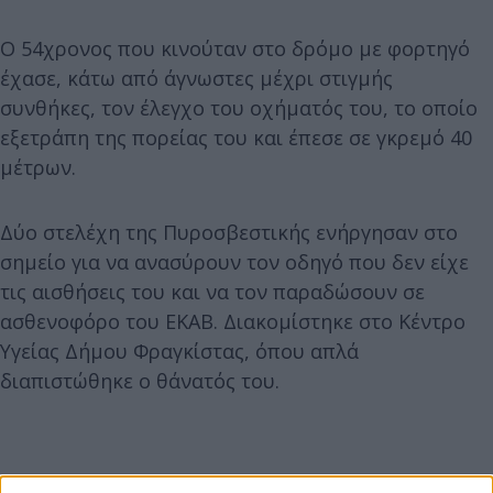
Ο 54χρονος που κινούταν στο δρόμο με φορτηγό
έχασε, κάτω από άγνωστες μέχρι στιγμής
συνθήκες, τον έλεγχο του οχήματός του, το οποίο
εξετράπη της πορείας του και έπεσε σε γκρεμό 40
μέτρων.
Δύο στελέχη της Πυροσβεστικής ενήργησαν στο
σημείο για να ανασύρουν τον οδηγό που δεν είχε
τις αισθήσεις του και να τον παραδώσουν σε
ασθενοφόρο του ΕΚΑΒ. Διακομίστηκε στο Κέντρο
Υγείας Δήμου Φραγκίστας, όπου απλά
διαπιστώθηκε ο θάνατός του.