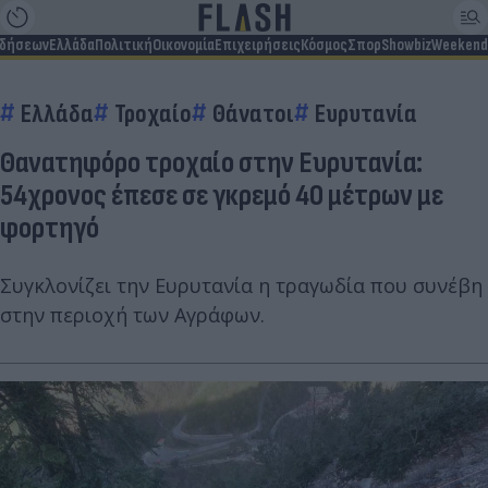
ιδήσεων
Ελλάδα
Πολιτική
Οικονομία
Επιχειρήσεις
Κόσμος
Σπορ
Showbiz
Weekend
Ελλάδα
Τροχαίο
Θάνατοι
Ευρυτανία
Θανατηφόρο τροχαίο στην Ευρυτανία:
54χρονος έπεσε σε γκρεμό 40 μέτρων με
φορτηγό
Συγκλονίζει την Ευρυτανία η τραγωδία που συνέβη
στην περιοχή των Αγράφων.