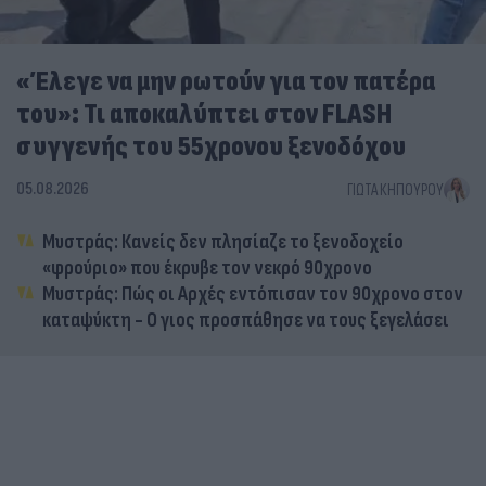
«Έλεγε να μην ρωτούν για τον πατέρα
του»: Τι αποκαλύπτει στον FLASH
συγγενής του 55χρονου ξενοδόχου
05.08.2026
ΓΙΏΤΑ ΚΗΠΟΥΡΟΎ
Μυστράς: Κανείς δεν πλησίαζε το ξενοδοχείο
«φρούριο» που έκρυβε τον νεκρό 90χρονο
Μυστράς: Πώς οι Αρχές εντόπισαν τον 90χρονο στον
καταψύκτη - Ο γιος προσπάθησε να τους ξεγελάσει