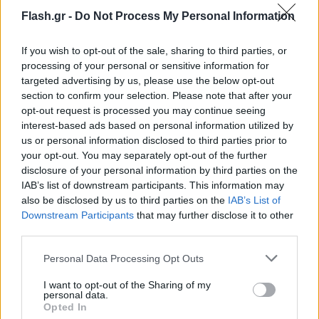
Flash.gr -
Do Not Process My Personal Information
If you wish to opt-out of the sale, sharing to third parties, or
processing of your personal or sensitive information for
targeted advertising by us, please use the below opt-out
section to confirm your selection. Please note that after your
opt-out request is processed you may continue seeing
interest-based ads based on personal information utilized by
us or personal information disclosed to third parties prior to
your opt-out. You may separately opt-out of the further
disclosure of your personal information by third parties on the
IAB’s list of downstream participants. This information may
also be disclosed by us to third parties on the
IAB’s List of
Downstream Participants
that may further disclose it to other
third parties.
Please note that this website/app uses one or more Google
Personal Data Processing Opt Outs
services and may gather and store information including but
not limited to your visit or usage behaviour. You may click to
I want to opt-out of the Sharing of my
personal data.
grant or deny consent to Google and its third-party tags to
Opted In
use your data for below specified purposes in below Google