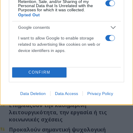
Retention, Sale, and/or Sharing of my
Συνεχής έλεγχος (κουζίνας, πορτών,
Personal Data that Is Unrelated with the
Purposes for which it was collected.
διακοπτών)
Opted Out
Επανάληψη λέξεων ή αριθμών με “μαγικό”
Google consents
τρόπο
I want to allow Google to enable storage
Τακτοποίηση αντικειμένων με συγκεκριμένο
related to advertising like cookies on web or
τρόπο
device identifiers in apps.
Πότε πρέπει κάποιος να αναζητήσει βοήθεια;
CONFIRM
Όταν οι εμμονές και οι καταναγκασμοί:
Data Deletion
Data Access
Privacy Policy
Διαρκούν πάνω από
1 ώρα την ημέρα
Επηρεάζουν την
καθημερινή
λειτουργικότητα
, την εργασία ή τις
κοινωνικές σχέσεις
Προκαλούν
σημαντική ψυχολογική