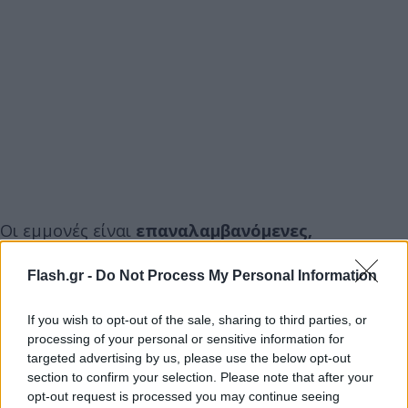
Οι εμμονές είναι
επαναλαμβανόμενες,
ανεπιθύμητες σκέψεις, εικόνες ή παρορμήσεις
,
Flash.gr -
Do Not Process My Personal Information
που προκαλούν έντονο άγχος ή δυσφορία. Το
άτομο που τις βιώνει συνήθως αναγνωρίζει ότι οι
If you wish to opt-out of the sale, sharing to third parties, or
σκέψεις αυτές είναι παράλογες ή υπερβολικές,
processing of your personal or sensitive information for
αλλά δεν μπορεί να τις αγνοήσει ή να τις ελέγξει.
targeted advertising by us, please use the below opt-out
section to confirm your selection. Please note that after your
opt-out request is processed you may continue seeing
Συνήθεις μορφές εμμονών: