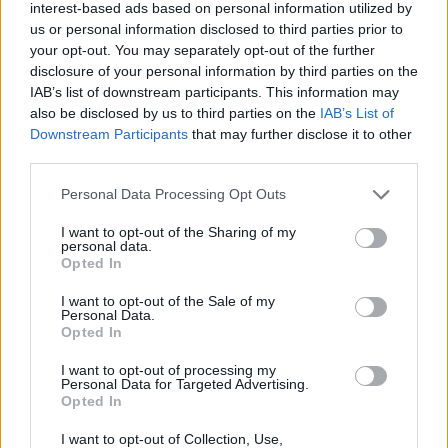
interest-based ads based on personal information utilized by
us or personal information disclosed to third parties prior to
your opt-out. You may separately opt-out of the further
Φόβος για μόλυνση από μικρόβια ή βρωμιά
disclosure of your personal information by third parties on the
Ανάγκη για συμμετρία, τάξη ή ακρίβεια
IAB’s list of downstream participants. This information may
also be disclosed by us to third parties on the
IAB’s List of
Downstream Participants
that may further disclose it to other
Καταναγκασμοί (Compulsions)
third parties.
Please note that this website/app uses one or more Google
Personal Data Processing Opt Outs
Οι καταναγκασμοί είναι
επαναλαμβανόμενες
services and may gather and store information including but
συμπεριφορές ή νοητικές πράξεις
που το άτομο
not limited to your visit or usage behaviour. You may click to
I want to opt-out of the Sharing of my
personal data.
grant or deny consent to Google and its third-party tags to
αισθάνεται ότι πρέπει να εκτελέσει ως απάντηση
Opted In
use your data for below specified purposes in below Google
στις εμμονές, για να μειώσει το άγχος ή για να
consent section.
I want to opt-out of the Sale of my
αποτρέψει ένα φανταστικό καταστροφικό γεγονός.
Personal Data.
Opted In
Παραδείγματα καταναγκασμών:
I want to opt-out of processing my
Personal Data for Targeted Advertising.
Opted In
Υπερβολικό πλύσιμο χεριών ή καθαριότητα
I want to opt-out of Collection, Use,