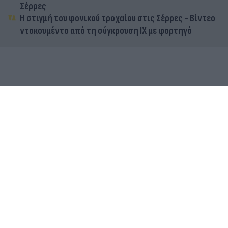
Σέρρες
Η στιγμή του φονικού τροχαίου στις Σέρρες - Βίντεο
ντοκουμέντο από τη σύγκρουση ΙΧ με φορτηγό