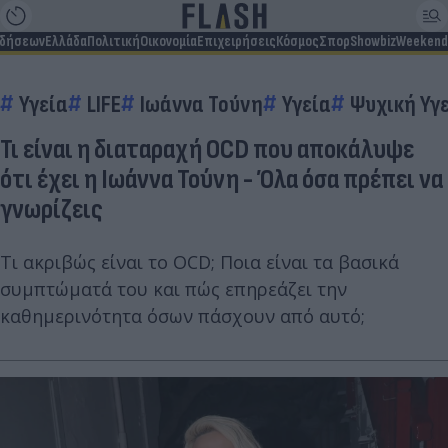
ιδήσεων
Ελλάδα
Πολιτική
Οικονομία
Επιχειρήσεις
Κόσμος
Σπορ
Showbiz
Weekend
Υγεία
LIFE
Ιωάννα Τούνη
Υγεία
Ψυχική Υγ
Τι είναι η διαταραχή OCD που αποκάλυψε
ότι έχει η Ιωάννα Τούνη - Όλα όσα πρέπει να
γνωρίζεις
Τι ακριβώς είναι το OCD; Ποια είναι τα βασικά
συμπτώματά του και πώς επηρεάζει την
καθημερινότητα όσων πάσχουν από αυτό;