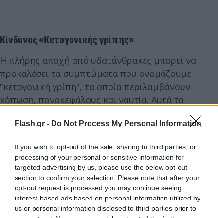
Κίνδυνος «Κετογονικής γρίπης»
Η πλήρης αποχή από υδατάνθρακες μπορεί να
προκαλέσει τα συμπτώματα που ονομάζουμε
"κετογονική γρίπη", τα οποία περιλαμβάνουν
κόπωση, πονοκεφάλους και ναυτία. Αυτά τα
συμπτώματα είναι συνήθως προσωρινά και
Flash.gr -
Do Not Process My Personal Information
προκαλούνται από την αλλαγή της πηγής ενέργειας
του σώματος από τους υδατάνθρακες στο λίπος.
If you wish to opt-out of the sale, sharing to third parties, or
Ωστόσο, άτομα με προβλήματα υγείας, όπως
processing of your personal or sensitive information for
νεφρική ανεπάρκεια ή διαβήτη, θα πρέπει να είναι
targeted advertising by us, please use the below opt-out
προσεκτικά με τέτοιες ακραίες διατροφικές
section to confirm your selection. Please note that after your
opt-out request is processed you may continue seeing
προσεγγίσεις.
interest-based ads based on personal information utilized by
us or personal information disclosed to third parties prior to