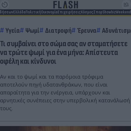
ιδήσεων
Ελλάδα
Πολιτική
Οικονομία
Επιχειρήσεις
Κόσμος
Σπορ
Showbiz
Weekend
Υγεία
Ψωμί
Διατροφή
Έρευνα
Αδυνάτισμ
Τι συμβαίνει στο σώμα σας αν σταματήσετε
να τρώτε ψωμί για ένα μήνα: Απίστευτα
οφέλη και κίνδυνοι
Αν και το ψωμί και τα παρόμοια τρόφιμα
αποτελούν πηγή υδατανθράκων, που είναι
απαραίτητα για την ενέργεια, υπάρχουν και
αρνητικές συνέπειες στην υπερβολική κατανάλωσή
τους.