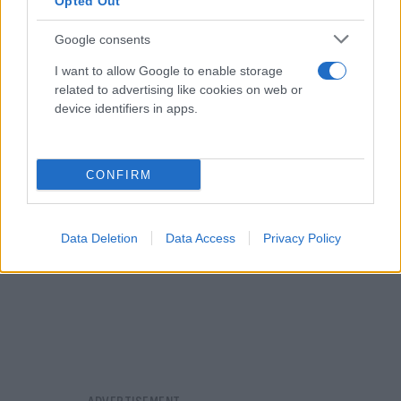
Opted Out
αυτό μπορεί να αντισταθμιστεί μέσω της
Google consents
κατανάλωσης άλλων τροφών που περιέχουν
υγιεινούς υδατάνθρακες, όπως τα φρούτα και τα
I want to allow Google to enable storage
λαχανικά.
related to advertising like cookies on web or
device identifiers in apps.
CONFIRM
Data Deletion
Data Access
Privacy Policy