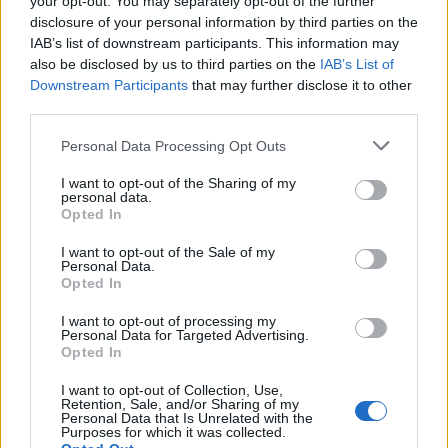
Σταθερότερα επίπεδα σακχάρου στο αίμα
your opt-out. You may separately opt-out of the further
disclosure of your personal information by third parties on the
Αν και πολλοί πιστεύουν ότι όλοι οι υδατάνθρακες
IAB’s list of downstream participants. This information may
also be disclosed by us to third parties on the
IAB’s List of
αυξάνουν τα επίπεδα σακχάρου στο αίμα, οι
Downstream Participants
that may further disclose it to other
πραγματικοί ένοχοι είναι τα υπερ-επεξεργασμένα
third parties.
τρόφιμα και όχι τα φυσικά αμυλούχα προϊόντα. Η
Please note that this website/app uses one or more Google
Personal Data Processing Opt Outs
επιλογή ψωμιών ολικής άλεσης, πλούσιων σε
services and may gather and store information including but
φυτικές ίνες, μπορεί να βοηθήσει στη διατήρηση
not limited to your visit or usage behaviour. You may click to
I want to opt-out of the Sharing of my
personal data.
των επιπέδων σακχάρου και να αποτρέψει τις
grant or deny consent to Google and its third-party tags to
Opted In
use your data for below specified purposes in below Google
απότομες αυξήσεις ή μειώσεις των επιπέδων.
consent section.
I want to opt-out of the Sale of my
Personal Data.
Opted In
Αρνητικές επιπτώσεις στη διάθεση
I want to opt-out of processing my
Οι υδατάνθρακες είναι σημαντικοί για την
Personal Data for Targeted Advertising.
Opted In
παραγωγή σεροτονίνης, της «ορμόνης της
ευτυχίας». Η διακοπή τους μπορεί να επηρεάσει τα
I want to opt-out of Collection, Use,
Retention, Sale, and/or Sharing of my
επίπεδα σεροτονίνης, προκαλώντας πτώση στη
Personal Data that Is Unrelated with the
Purposes for which it was collected.
διάθεση και αυξημένα επίπεδα άγχους. Ωστόσο,