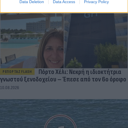
Data Deletion
Data Access
Privacy Policy
Πόρτο Χέλι: Νεκρή η ιδιοκτήτρια
ΡΕΠΟΡΤΑΖ FLASH
γνωστού ξενοδοχείου – Έπεσε από τον 6ο όροφο
10.08.2026