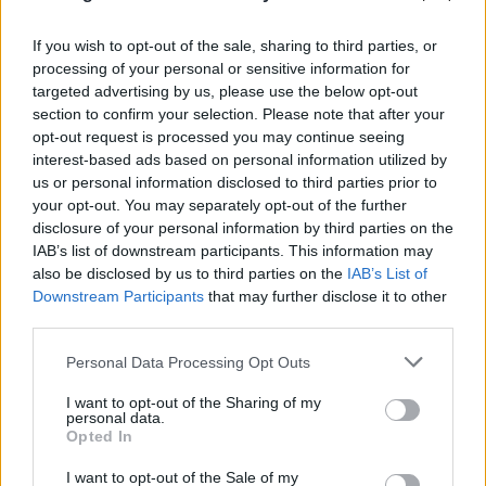
If you wish to opt-out of the sale, sharing to third parties, or
processing of your personal or sensitive information for
targeted advertising by us, please use the below opt-out
section to confirm your selection. Please note that after your
opt-out request is processed you may continue seeing
interest-based ads based on personal information utilized by
us or personal information disclosed to third parties prior to
your opt-out. You may separately opt-out of the further
disclosure of your personal information by third parties on the
IAB’s list of downstream participants. This information may
also be disclosed by us to third parties on the
IAB’s List of
Downstream Participants
that may further disclose it to other
third parties.
Please note that this website/app uses one or more Google
Personal Data Processing Opt Outs
services and may gather and store information including but
not limited to your visit or usage behaviour. You may click to
I want to opt-out of the Sharing of my
personal data.
grant or deny consent to Google and its third-party tags to
Opted In
use your data for below specified purposes in below Google
consent section.
I want to opt-out of the Sale of my