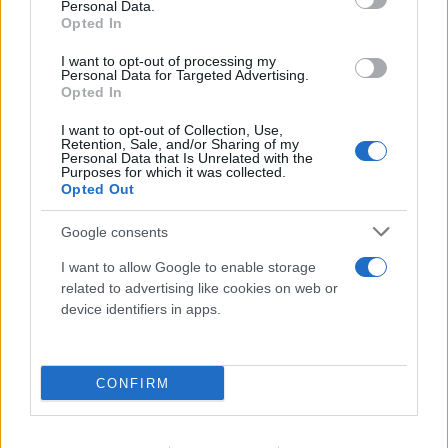
Personal Data.
Συγκλονιστικό βίντεο στον Κουβαρά:
Opted In
Αστυνομικοί απομακρύνουν ηλικιωμένη από
I want to opt-out of processing my
Personal Data for Targeted Advertising.
τη φωτιά
Opted In
10.08.2026
I want to opt-out of Collection, Use,
Retention, Sale, and/or Sharing of my
Personal Data that Is Unrelated with the
Purposes for which it was collected.
Opted Out
Google consents
I want to allow Google to enable storage
related to advertising like cookies on web or
device identifiers in apps.
CONFIRM