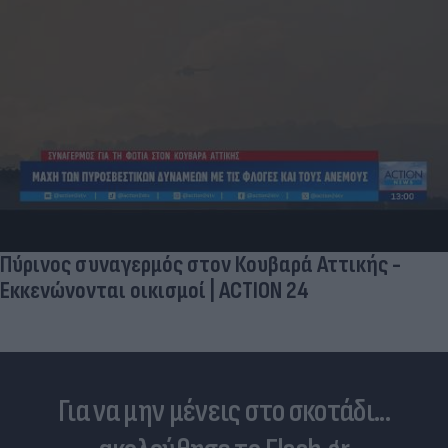
Και οι μαϊμούδες έχουν κατοικίδια! Οι
επιστήμονες ρίχνουν φως στις "φιλίες" μεταξύ
διαφορετικών ειδών
Για να μην μένεις στο σκοτάδι...