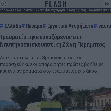
ιδήσεων
Ελλάδα
Πολιτική
Οικονομία
Επιχειρήσεις
Κόσμος
Σπορ
Showbiz
Weekend
Ελλάδα
Πέραμα
Εργατικά Ατυχήματα
ναυπ
Τραυματίστηκε εργαζόμενος στη
Ναυπηγοεπισκευαστική Ζώνη Περάματος
Διακομίστηκε στο «Θριάσιο» όπου του
παρασχέθηκαν οι απαραίτητες πρώτες βοήθειες
και έγιναν ράμματα στο τραυματισμένο άκρο.