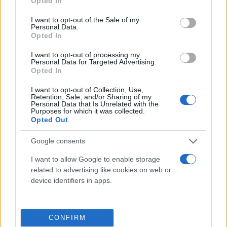
Opted In
use your data for below specified purposes in below Google
consent section.
I want to opt-out of the Sale of my
Personal Data.
Opted In
I want to opt-out of processing my
Personal Data for Targeted Advertising.
Opted In
I want to opt-out of Collection, Use,
Retention, Sale, and/or Sharing of my
Personal Data that Is Unrelated with the
Τι λένε τα άστρα για τον Φεβρουάριο - Οι
Purposes for which it was collected.
προβλέψεις της Αθηνάς Βαγενά
Opted Out
Google consents
I want to allow Google to enable storage
related to advertising like cookies on web or
Χιούμορ
device identifiers in apps.
CONFIRM