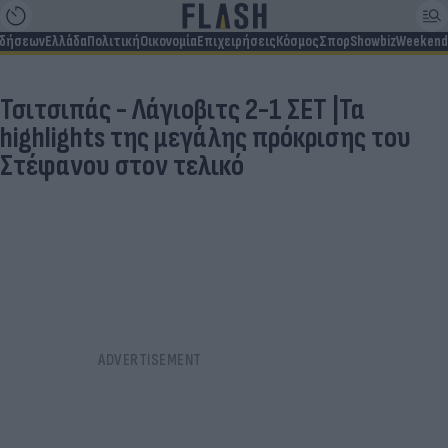
ιδήσεων
Ελλάδα
Πολιτική
Οικονομία
Επιχειρήσεις
Κόσμος
Σπορ
Showbiz
Weekend
Τσιτσιπάς - Λάγιοβιτς 2-1 ΣΕΤ |Τα
highlights της μεγάλης πρόκρισης του
Στέφανου στον τελικό