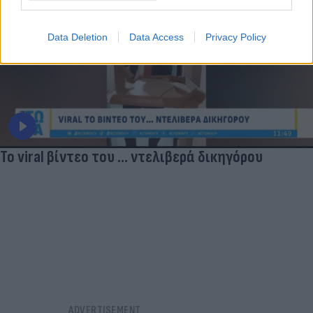
Data Deletion
Data Access
Privacy Policy
Το viral βίντεο του ... ντελιβερά δικηγόρου